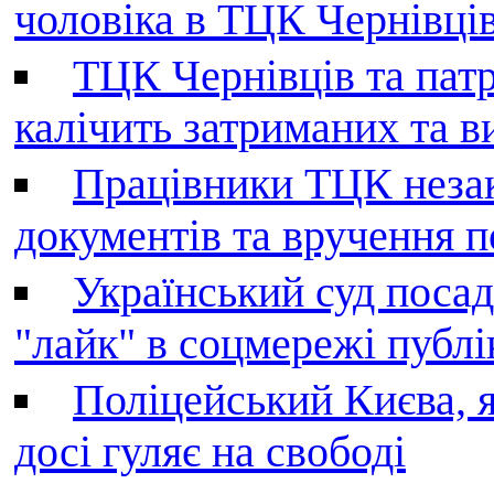
чоловіка в ТЦК Чернівців 
ТЦК Чернівців та патр
калічить затриманих та в
Працівники ТЦК незак
документів та вручення 
Український суд поса
"лайк" в соцмережі публі
Поліцейський Києва, я
досі гуляє на свободі