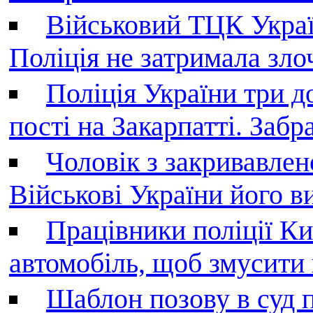
Військовий ТЦК Украї
Поліція не затримала зл
Поліція України три д
пості на Закарпатті. Заб
Чоловік з закривавле
Військові України його в
Працівники поліції Ки
автомобіль, щоб змусити
Шаблон позову в суд 