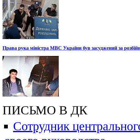
Права рука міністра МВС України був засуджений за розбій
ПИСЬМО В ДК
Сотрудник центральног