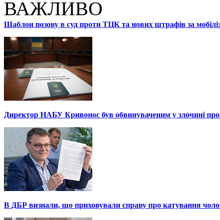
ВАЖЛИВО
Шаблон позову в суд проти ТЦК та нових штрафів за мобілі
Директор НАБУ Кривонос був обвинуваченим у злочині про 
В ДБР визнали, що приховували справу про катування чоло