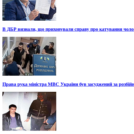
В ДБР визнали, що приховували справу про катування чоло
Права рука міністра МВС України був засуджений за розбій