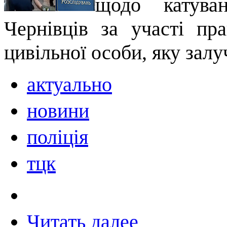
щодо катува
Чернівців за участі пра
цивільної особи, яку зал
актуально
новини
поліція
тцк
Читать далее