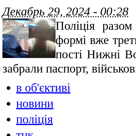
Декабрь 29, 2024 - 00:28
Поліція разом
формі вже трет
пості Нижні Во
забрали паспорт, військов
в об'єктиві
новини
поліція
тцк