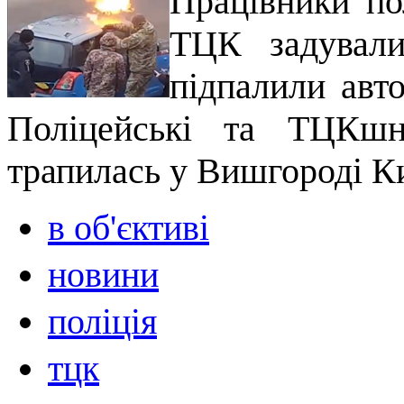
Працівники по
ТЦК задували
підпалили авт
Поліцейські та ТЦКшн
трапилась у Вишгороді Ки
в об'єктиві
новини
поліція
тцк