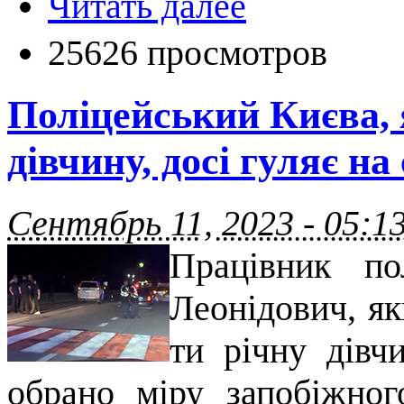
Читать далее
25626 просмотров
Поліцейський Києва, 
дівчину, досі гуляє на
Сентябрь 11, 2023 - 05:1
Працівник по
Леонідович, як
ти річну дівч
обрано міру запобіжног