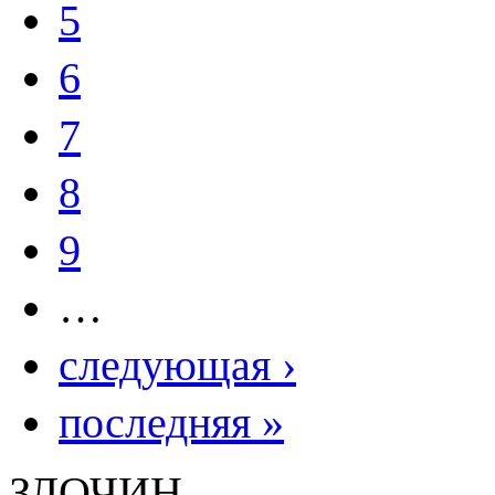
5
6
7
8
9
…
следующая ›
последняя »
ЗЛОЧИН