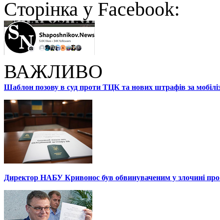
Cторінка у Facebook:
ВАЖЛИВО
Шаблон позову в суд проти ТЦК та нових штрафів за мобілі
Директор НАБУ Кривонос був обвинуваченим у злочині про 