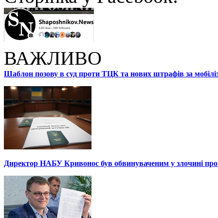
ВАЖЛИВО
Шаблон позову в суд проти ТЦК та нових штрафів за мобілі
Директор НАБУ Кривонос був обвинуваченим у злочині про 