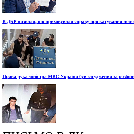
В ДБР визнали, що приховували справу про катування чоло
Права рука міністра МВС України був засуджений за розбій