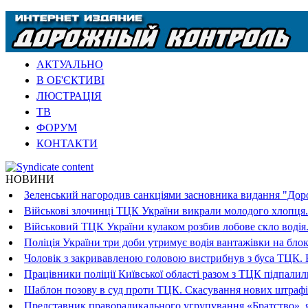
АКТУАЛЬНО
В ОБ'ЄКТИВІ
ЛЮСТРАЦІЯ
ТВ
ФОРУМ
КОНТАКТИ
НОВИНИ
Зеленський нагородив санкціями засновника видання "Доро
Військові злочинці ТЦК України викрали молодого хлопця.
Військовий ТЦК України кулаком розбив лобове скло водія.
Поліція України три доби утримує водія вантажівки на блок
Чоловік з закривавленою головою вистрибнув з буса ТЦК. В
Працівники поліції Київської області разом з ТЦК підпали
Шаблон позову в суд проти ТЦК. Скасування нових штрафі
Представник праворадикального угрупування «Братство», я