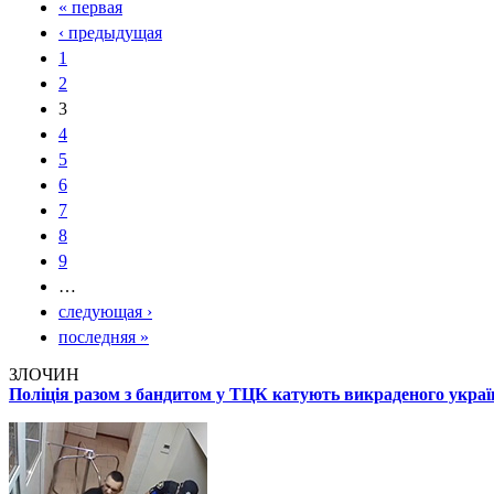
« первая
‹ предыдущая
1
2
3
4
5
6
7
8
9
…
следующая ›
последняя »
ЗЛОЧИН
Поліція разом з бандитом у ТЦК катують викраденого укра