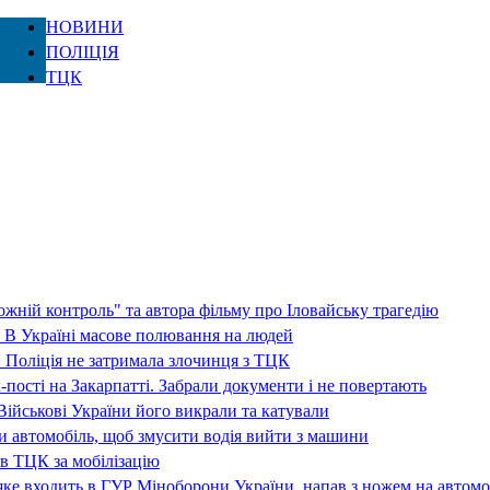
НОВИНИ
ПОЛІЦІЯ
ТЦК
жній контроль" та автора фільму про Іловайську трагедію
 В Україні масове полювання на людей
 Поліція не затримала злочинця з ТЦК
-пості на Закарпатті. Забрали документи і не повертають
ійськові України його викрали та катували
ли автомобіль, щоб змусити водія вийти з машини
в ТЦК за мобілізацію
ке входить в ГУР Міноборони України, напав з ножем на автомо