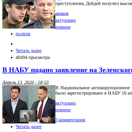
преступления, Дейдей получил высок
аваков
актуально
новини
поліція
Читать далее
40494 просмотра
В НАБУ подано заявление на Зеленског
Апрель 13, 2020 - 18:33
В Национальное антикорупционное 
было зарегистрировано в НАБУ 10 ап
актуально
новини
3 комментария
Читать далее