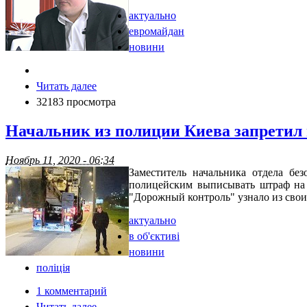
актуально
евромайдан
новини
Читать далее
32183 просмотра
Начальник из полиции Киева запретил
Ноябрь 11, 2020 - 06:34
Заместитель начальника отдела б
полицейским выписывать штраф на 
"Дорожный контроль" узнало из свои
актуально
в об'єктиві
новини
поліція
1 комментарий
Читать далее