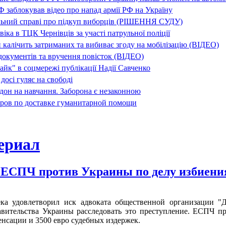
заблокував відео про напад армії РФ на Україну
льний справі про підкуп виборців (РІШЕННЯ СУДУ)
ка в ТЦК Чернівців за участі патрульної поліції
 калічить затриманих та вибиває згоду на мобілізацію (ВІДЕО)
окументів та вручення повісток (ВІДЕО)
айк" в соцмережі публікації Надії Савченко
досі гуляє на свободі
дон на навчання. Заборона є незаконною
ров по доставке гуманитарной помощи
 ЕСПЧ против Украины по делу избиен
ека удовлетворил иск адвоката общественной организации 
вительства Украины расследовать это преступление. ЕСПЧ пр
нсации и 3500 евро судебных издержек.