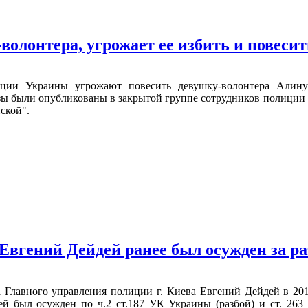
олонтера, угрожает ее избить и повеси
ции Украины угрожают повесить девушку-волонтера Алину 
ы были опубликованы в закрытой группе сотрудников полиции У
ской".
гений Дейдей ранее был осужден за ра
Главного управления полиции г. Киева Евгений Дейдей в 20
й был осужден по ч.2 ст.187 УК Украины (разбой) и ст. 263