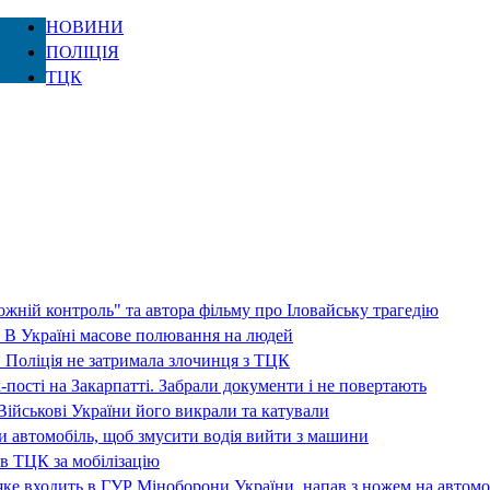
НОВИНИ
ПОЛІЦІЯ
ТЦК
жній контроль" та автора фільму про Іловайську трагедію
 В Україні масове полювання на людей
 Поліція не затримала злочинця з ТЦК
-пості на Закарпатті. Забрали документи і не повертають
ійськові України його викрали та катували
ли автомобіль, щоб змусити водія вийти з машини
в ТЦК за мобілізацію
ке входить в ГУР Міноборони України, напав з ножем на автомо