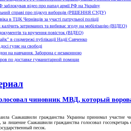
заблокував відео про напад армії РФ на Україну
льний справі про підкуп виборців (РІШЕННЯ СУДУ)
ка в ТЦК Чернівців за участі патрульної поліції
 калічить затриманих та вибиває згоду на мобілізацію (ВІДЕО)
окументів та вручення повісток (ВІДЕО)
айк" в соцмережі публікації Надії Савченко
досі гуляє на свободі
дон на навчання. Заборона є незаконною
ров по доставке гуманитарной помощи
олосовал чиновник МВД, который воров
аила Саакашвили гражданства Украины принимал участие ч
t, за лишение Саакашвили гражданства голосовал госсекретар
государственный песок.