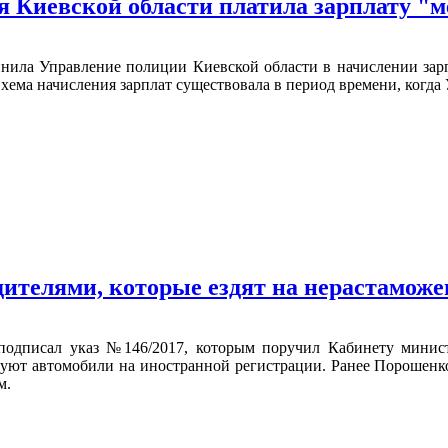
я Киевской области платила зарплату 
инила Управление полиции Киевской области в начислении за
Схема начисления зарплат существовала в период времени, когд
одителями, которые ездят на нерастамож
одписал указ №146/2017, которым поручил Кабинету минист
зуют автомобили на иностранной регистрации. Ранее Порошенко
м.