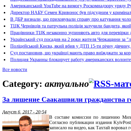
Американський YouTube на вимогу Роскомнадзору уряду РФ 
Директор НАБУ Семен Кривонос був підсудним у криміна
В ДБР визнали, що приховували справу про катування чолові
ТЦК Чернівців та патрульна поліція залучили бандита, який
Працівники ТЦК незаконно зупиняють авто для перевірки д
Український суд посадив на 2 роки жителя Черкащини за "л
Поліцейський Києва, який вбив у ДТП 15-ти річну дівчину, 
Суд постановив, що українці мають право виїжджати за кор
Полиция Украины блокирует работу американских волонте
Все новости
Category:
актуально
За лишение Саакашвили гражданства г
Август 6, 2017 - 20:54
В составе комиссии по лишению Мих
Согласно публикации издания KyivPos
записало на видео, как Тахтай воровал 