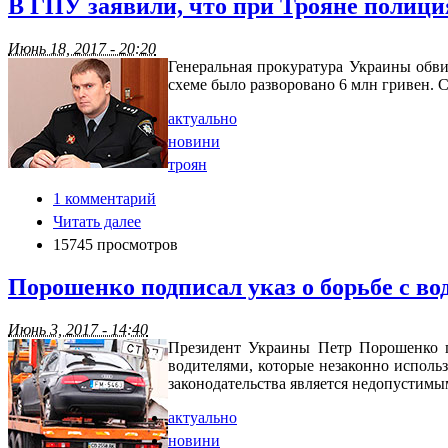
В ГПУ заявили, что при Трояне полици
Июнь 18, 2017 - 20:20
Генеральная прокуратура Украины обв
схеме было разворовано 6 млн гривен. 
актуально
новини
троян
1 комментарий
Читать далее
15745 просмотров
Порошенко подписал указ о борьбе с в
Июнь 3, 2017 - 14:40
Президент Украины Петр Порошенко п
водителями, которые незаконно исполь
законодательства является недопустимы
актуально
новини