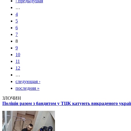
‹ предыдущая
…
4
5
6
7
8
9
10
11
12
…
следующая ›
последняя »
ЗЛОЧИН
Поліція разом з бандитом у ТЦК катують викраденого укра