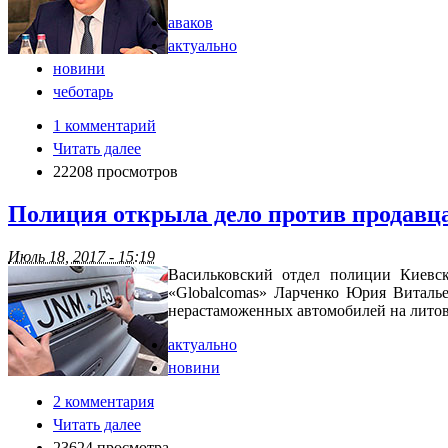
аваков
актуально
новини
чеботарь
1 комментарий
Читать далее
22208 просмотров
Полиция открыла дело против продавц
Июль 18, 2017 - 15:19
Васильковский отдел полиции Киевс
«Globalcomas» Ларченко Юрия Виталье
нерастаможенных автомобилей на литов
актуально
новини
2 комментария
Читать далее
23624 просмотра