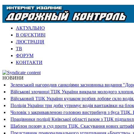
АКТУАЛЬНО
В ОБ'ЄКТИВІ
ЛЮСТРАЦІЯ
ТВ
ФОРУМ
КОНТАКТИ
НОВИНИ
Зеленський нагородив санкціями засновника видання "Доро
Військові злочинці ТЦК України викрали молодого хлопця.
Військовий ТЦК України кулаком розбив лобове скло водія.
Поліція України три доби утримує водія вантажівки на блок
Чоловік з закривавленою головою вистрибнув з буса ТЦК. В
Працівники поліції Київської області разом з ТЦК підпали
Шаблон позову в суд проти ТЦК. Скасування нових штрафі
Представник праворадикального угрупування «Братство», я