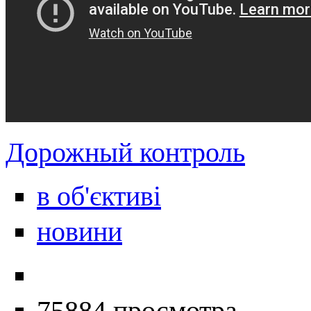
Дорожный контроль
в об'єктиві
новини
75884 просмотра