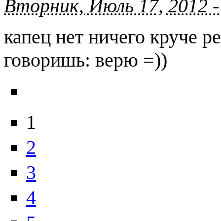
Вторник, Июль 17, 2012 -
капец нет ничего круче р
говоришь: верю =))
1
2
3
4