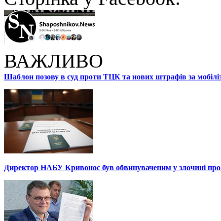
ВАЖЛИВО
Шаблон позову в суд проти ТЦК та нових штрафів за мобілі
Директор НАБУ Кривонос був обвинуваченим у злочині про 