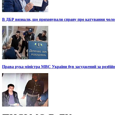
В ДБР визнали, що приховували справу про катування чоло
Права рука міністра МВС України був засуджений за розбій