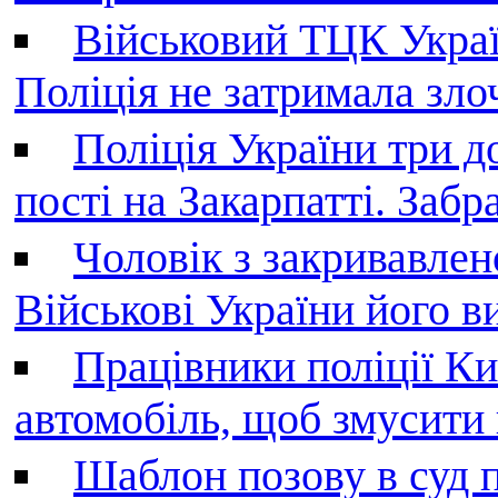
Військовий ТЦК Украї
Поліція не затримала зл
Поліція України три д
пості на Закарпатті. Заб
Чоловік з закривавле
Військові України його в
Працівники поліції Ки
автомобіль, щоб змусити
Шаблон позову в суд 