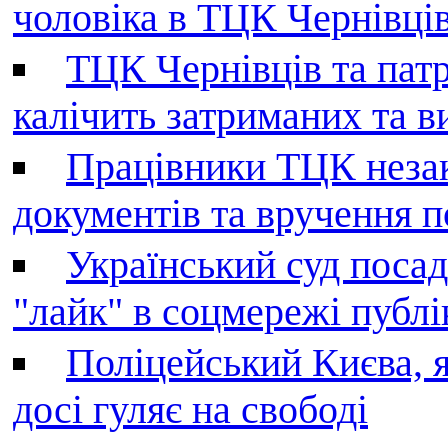
чоловіка в ТЦК Чернівців 
ТЦК Чернівців та патр
калічить затриманих та в
Працівники ТЦК незак
документів та вручення 
Український суд поса
"лайк" в соцмережі публі
Поліцейський Києва, я
досі гуляє на свободі