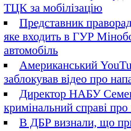
ТЦК за мобілізацію
Представник праворад
яке входить в ГУР Міноб
автомобіль
Американський YouTu
заблокував відео про нап
Директор НАБУ Семен
кримінальний справі пр
В ДБР визнали, що пр