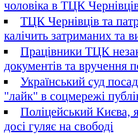
чоловіка в ТЦК Чернівців 
ТЦК Чернівців та патр
калічить затриманих та в
Працівники ТЦК незак
документів та вручення 
Український суд поса
"лайк" в соцмережі публі
Поліцейський Києва, я
досі гуляє на свободі