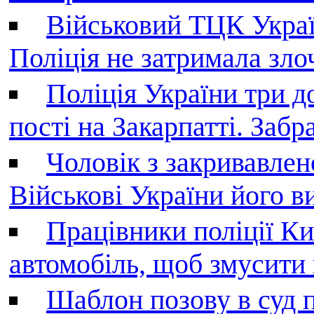
Військовий ТЦК Украї
Поліція не затримала зл
Поліція України три д
пості на Закарпатті. Заб
Чоловік з закривавле
Військові України його в
Працівники поліції Ки
автомобіль, щоб змусити
Шаблон позову в суд 