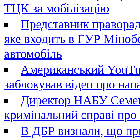
ТЦК за мобілізацію
Представник праворад
яке входить в ГУР Міноб
автомобіль
Американський YouTu
заблокував відео про нап
Директор НАБУ Семен
кримінальний справі пр
В ДБР визнали, що пр