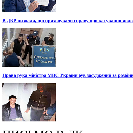
В ДБР визнали, що приховували справу про катування чоло
Права рука міністра МВС України був засуджений за розбій