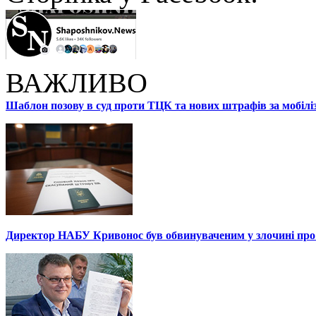
ВАЖЛИВО
Шаблон позову в суд проти ТЦК та нових штрафів за мобілі
Директор НАБУ Кривонос був обвинуваченим у злочині про 