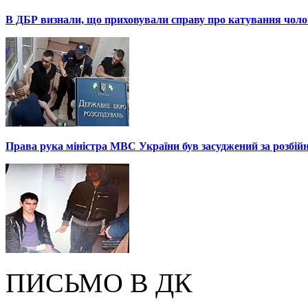
В ДБР визнали, що приховували справу про катування чоло
Права рука міністра МВС України був засуджений за розбій
ПИСЬМО В ДК