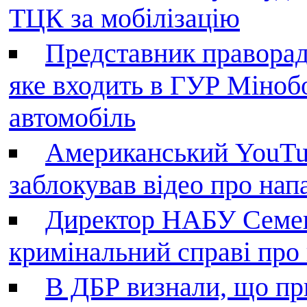
ТЦК за мобілізацію
Представник праворад
яке входить в ГУР Міноб
автомобіль
Американський YouTu
заблокував відео про нап
Директор НАБУ Семен
кримінальний справі пр
В ДБР визнали, що пр