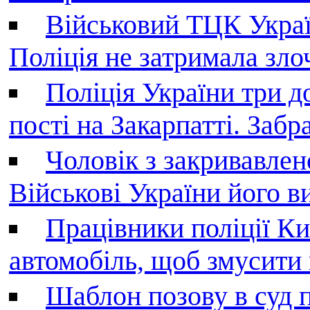
Військовий ТЦК Украї
Поліція не затримала зл
Поліція України три д
пості на Закарпатті. Заб
Чоловік з закривавле
Військові України його в
Працівники поліції Ки
автомобіль, щоб змусити
Шаблон позову в суд 