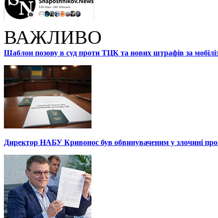
ВАЖЛИВО
Шаблон позову в суд проти ТЦК та нових штрафів за мобілі
Директор НАБУ Кривонос був обвинуваченим у злочині про 