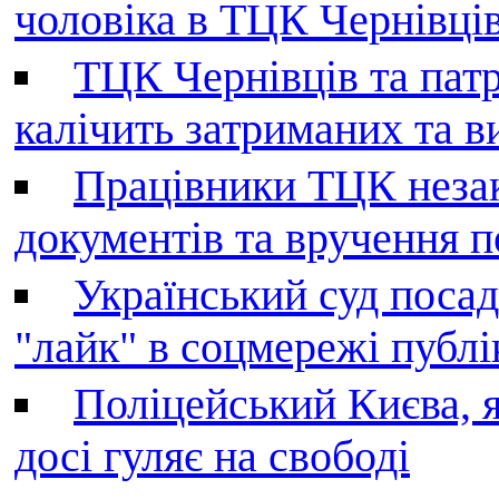
чоловіка в ТЦК Чернівців 
ТЦК Чернівців та патр
калічить затриманих та в
Працівники ТЦК незак
документів та вручення 
Український суд поса
"лайк" в соцмережі публі
Поліцейський Києва, я
досі гуляє на свободі