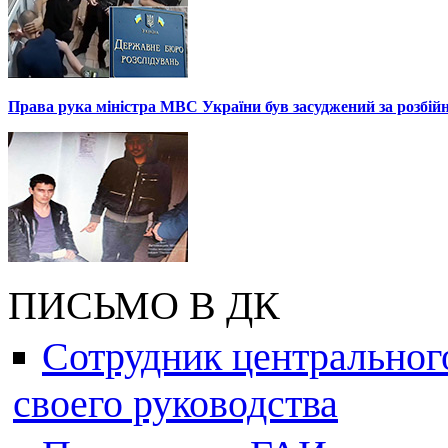
Права рука міністра МВС України був засуджений за розбій
ПИСЬМО В ДК
Сотрудник центральног
своего руководства