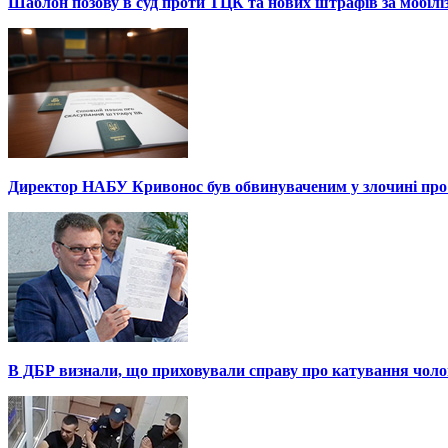
Шаблон позову в суд проти ТЦК та нових штрафів за мобілі
Директор НАБУ Кривонос був обвинуваченим у злочині про 
В ДБР визнали, що приховували справу про катування чоло