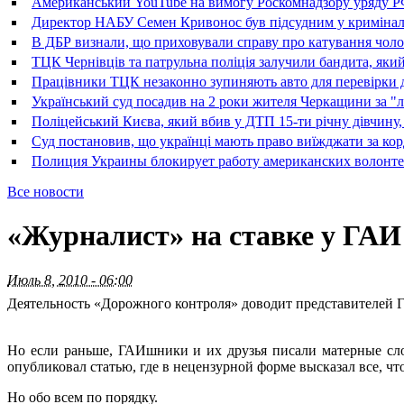
Американський YouTube на вимогу Роскомнадзору уряду РФ 
Директор НАБУ Семен Кривонос був підсудним у криміна
В ДБР визнали, що приховували справу про катування чолові
ТЦК Чернівців та патрульна поліція залучили бандита, який
Працівники ТЦК незаконно зупиняють авто для перевірки д
Український суд посадив на 2 роки жителя Черкащини за "л
Поліцейський Києва, який вбив у ДТП 15-ти річну дівчину, 
Суд постановив, що українці мають право виїжджати за кор
Полиция Украины блокирует работу американских волонте
Все новости
«Журналист» на ставке у ГА
Июль 8, 2010 - 06:00
Деятельность «Дорожного контроля» доводит представителей Г
Но если раньше, ГАИшники и их друзья писали матерные сл
опубликовал статью, где в нецензурной форме высказал все, чт
Но обо всем по порядку.