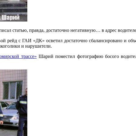
исал статью, правда, достаточно негативную… в адрес водител
ой рейд с ГАИ «ДК» осветил достаточно сбалансировано и объе
алкоголики и нарушители.
омирской трассе»
Шарий поместил фотографию босого водителя,