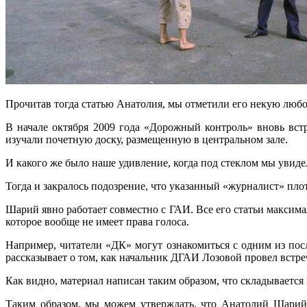
Прочитав тогда статью Анатолия, мы отметили его некую любов
В начале октября 2009 года «Дорожный контроль» вновь вст
изучали почетную доску, размещенную в центральном зале.
И какого же было наше удивление, когда под стеклом мы увиде
Тогда и закралось подозрение, что указанный «журналист» пло
Шарий явно работает совместно с ГАИ. Все его статьи максима
которое вообще не имеет права голоса.
Например, читатели «ДК» могут ознакомиться с одним из пос
рассказывает о том, как начальник ДГАИ Лозовой провел встр
Как видно, материал написан таким образом, что складывается
Таким образом, мы можем утверждать, что Анатолий Шарий 