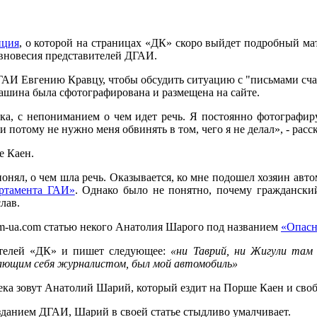
нция
, о которой на страницах «ДК» скоро выйдет подробный м
авновесия представителей ДГАИ.
АИ Евгению Кравцу, чтобы обсудить ситуацию с "письмами счаст
машина была сфотографирована и размещена на сайте.
ека, с непониманием о чем идет речь. Я постоянно фотографи
и потому не нужно меня обвинять в том, чего я не делал», - рас
е Каен.
онял, о чем шла речь. Оказывается, ко мне подошел хозяин авто
ртамента ГАИ»
. Однако было не понятно, почему гражданский
лав.
m-ua.com статью некого Анатолия Шарого под названием
«Опасн
вителей «ДК» и пишет следующее:
«ни Таврий, ни Жигули там
тающим себя журналистом, был мой автомобиль»
ка зовут Анатолий Шарий, который ездит на Порше Каен и свобо
а зданием ДГАИ, Шарий в своей статье стыдливо умалчивает.