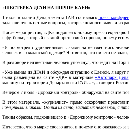
«ШЕСТЕРКА ДГАИ НА ПОРШЕ КАЕН»
1 июля в здании Департамента ГАИ состоялась
пресс-конфере
задавали очень острые вопросы, которые немного вывели из р
После мероприятия, «ДК» подошел к новому пресс-секретарю Г
в футболке, который с явной претензией спросил, почему его 
«Я посмотрел с удивленными глазами на неизвестного челов
человек в гражданской одежде? Я ответил, что ничего не знаю, 
В разговоре неизвестный человек упомянул, что ездит на Порш
«Уже выйдя из ДГАИ и обсуждая ситуацию с Еленой, я вдруг п
была размещена на сайте «ДК» в материале
«Автопарк Депа
машину на территории Департамента ГАИ…», - говорит Ростис
Вечером 7 июля «Дорожный контроль» обнаружил на сайте fro
В этом материале, «журналист» прямо оскорбляет предста
номерными знаками. Одним из авто, заснятых человеком, счи
Таким образом, подходившего к «Дорожному контролю» челове
Интересно, что о марке своего авто, и почему оно оказалось з