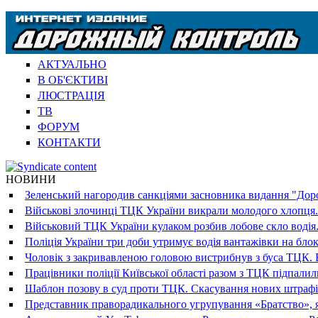
АКТУАЛЬНО
В ОБ'ЄКТИВІ
ЛЮСТРАЦІЯ
ТВ
ФОРУМ
КОНТАКТИ
НОВИНИ
Зеленський нагородив санкціями засновника видання "Доро
Військові злочинці ТЦК України викрали молодого хлопця.
Військовий ТЦК України кулаком розбив лобове скло водія.
Поліція України три доби утримує водія вантажівки на блок
Чоловік з закривавленою головою вистрибнув з буса ТЦК. В
Працівники поліції Київської області разом з ТЦК підпали
Шаблон позову в суд проти ТЦК. Скасування нових штрафі
Представник праворадикального угрупування «Братство», я