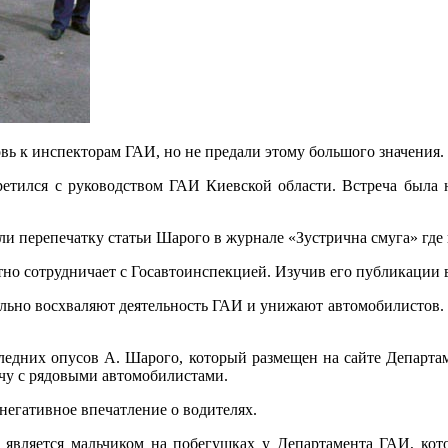
ь к инспекторам ГАИ, но не предали этому большого значения. 
ретился с руководством ГАИ Киевской области. Встреча была 
ли перепечатку статьи Шарого в журнале «Зустрична смуга» где
тно сотрудничает с Госавтоинспекцией. Изучив его публикации в
льно восхваляют деятельность ГАИ и унижают автомобилистов. По
ледних опусов А. Шарого, который размещен на сайте Департа
ечу с рядовыми автомобилистами.
 негативное впечатление о водителях.
является мальчиком на побегушках у Департамента ГАИ, кото