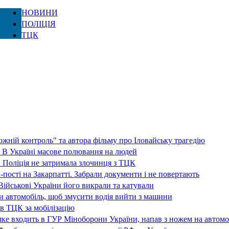
НОВИНИ
ПОЛІЦІЯ
ТЦК
жній контроль" та автора фільму про Іловайську трагедію
 В Україні масове полювання на людей
 Поліція не затримала злочинця з ТЦК
-пості на Закарпатті. Забрали документи і не повертають
ійськові України його викрали та катували
ли автомобіль, щоб змусити водія вийти з машини
в ТЦК за мобілізацію
ке входить в ГУР Міноборони України, напав з ножем на автомо