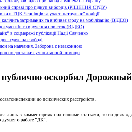
заблокував відео про напад армії РФ на Україну
льний справі про підкуп виборців (РІШЕННЯ СУДУ)
ка в ТЦК Чернівців за участі патрульної поліції
 калічить затриманих та вибиває згоду на мобілізацію (ВІДЕО)
окументів та вручення повісток (ВІДЕО)
айк" в соцмережі публікації Надії Савченко
досі гуляє на свободі
дон на навчання. Заборона є незаконною
ров по доставке гуманитарной помощи
И публично оскорбил Дорожный
осавтоинспекции до психических расстройств.
ова лишь в комментариях под нашими статьями, то на днях о
о думает о работе "ДК".