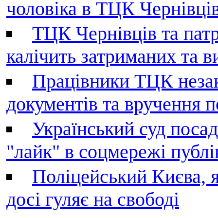
чоловіка в ТЦК Чернівців 
ТЦК Чернівців та патр
калічить затриманих та в
Працівники ТЦК незак
документів та вручення 
Український суд поса
"лайк" в соцмережі публі
Поліцейський Києва, я
досі гуляє на свободі