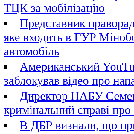
ТЦК за мобілізацію
Представник праворад
яке входить в ГУР Міноб
автомобіль
Американський YouTu
заблокував відео про нап
Директор НАБУ Семен
кримінальний справі пр
В ДБР визнали, що пр