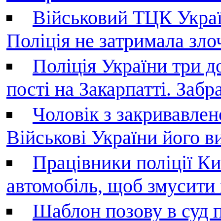
Військовий ТЦК Украї
Поліція не затримала зл
Поліція України три д
пості на Закарпатті. Заб
Чоловік з закривавле
Військові України його в
Працівники поліції Ки
автомобіль, щоб змусити
Шаблон позову в суд 