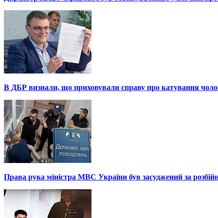
В ДБР визнали, що приховували справу про катування чоло
Права рука міністра МВС України був засуджений за розбій