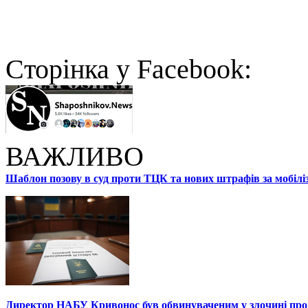
Cторінка у Facebook:
ВАЖЛИВО
Шаблон позову в суд проти ТЦК та нових штрафів за мобілі
Директор НАБУ Кривонос був обвинуваченим у злочині про 