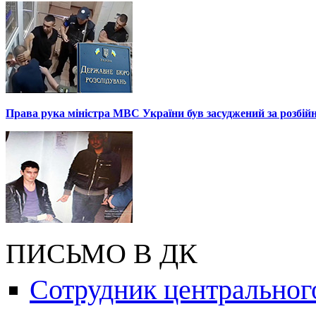
Права рука міністра МВС України був засуджений за розбій
ПИСЬМО В ДК
Сотрудник центральног