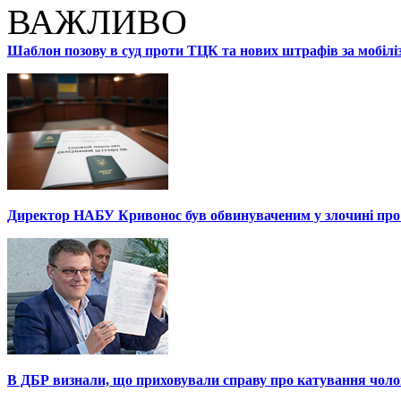
ВАЖЛИВО
Шаблон позову в суд проти ТЦК та нових штрафів за мобілі
Директор НАБУ Кривонос був обвинуваченим у злочині про 
В ДБР визнали, що приховували справу про катування чоло