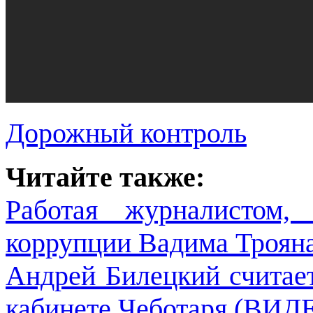
Дорожный контроль
Читайте также:
Работая журналистом
коррупции Вадима Троян
Андрей Билецкий считает
кабинете Чеботаря (ВИД