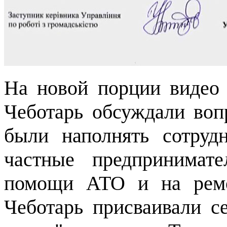
На новой порции видео 
Чеботарь обсуждали воп
были наполнять сотру
частные предпринимат
помощи АТО и на ремон
Чеботарь присваивали се