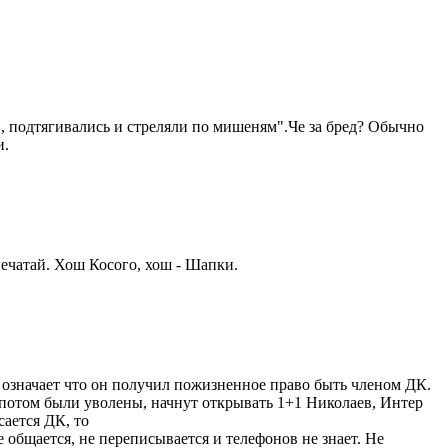
, подтягивались и стреляли по мишеням".Че за бред? Обычно
и.
печатай. Хош Косого, хош - Шапки.
е означает что он получил пожизненное право быть членом ДК.
но потом были уволены, начнут открывать 1+1 Николаев, Интер
сается ДК, то
 общается, не переписывается и телефонов не знает. Не