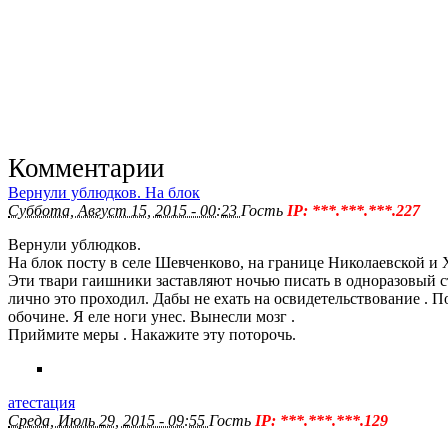
Комментарии
Вернули ублюдков. На блок
Суббота, Август 15, 2015 - 00:23
Гость
IP: ***.***.***.227
Вернули ублюдков.
На блок посту в селе Шевченково, на границе Николаевской и 
Эти твари гаишники заставляют ночью писать в одноразовый ста
лично это проходил. Дабы не ехать на освидетельствование . По
обочине. Я еле ноги унес. Вынесли мозг .
Приймите меры . Накажите эту поторочь.
атестация
Среда, Июль 29, 2015 - 09:55
Гость
IP: ***.***.***.129