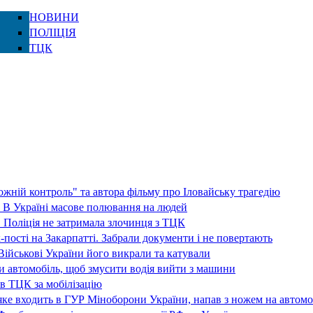
НОВИНИ
ПОЛІЦІЯ
ТЦК
жній контроль" та автора фільму про Іловайську трагедію
 В Україні масове полювання на людей
 Поліція не затримала злочинця з ТЦК
-пості на Закарпатті. Забрали документи і не повертають
ійськові України його викрали та катували
ли автомобіль, щоб змусити водія вийти з машини
в ТЦК за мобілізацію
ке входить в ГУР Міноборони України, напав з ножем на автомо