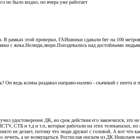
го не было видно, но вчера уже работает
. В рамках этой проверки, ГАИшники сдавали бег на 100 метров
равки с жека.Нелюди,звери.Поиздевались над достойными людьм
ь? Он ведь ксивы раздавал направо-налево - скачивай с инета и 
учил удостоверение ДК, но срок действия его закончился, это н
ICTV, СТБ и т.д и т.п, которые работали на этих телеканалах, 
кто не делает, потому что люди дружат с головой. А вот что ка
о лечить, а не возмущаться. Ростислав нискем из ДК Николаев не