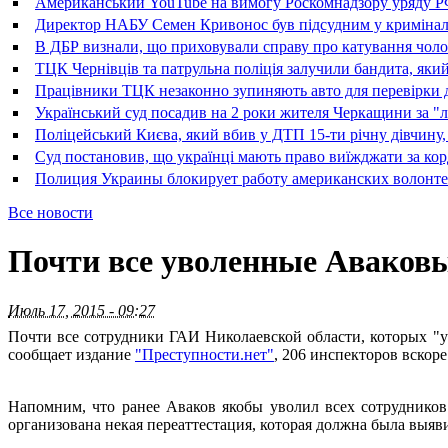
Американський YouTube на вимогу Роскомнадзору уряду РФ 
Директор НАБУ Семен Кривонос був підсудним у криміна
В ДБР визнали, що приховували справу про катування чолові
ТЦК Чернівців та патрульна поліція залучили бандита, який
Працівники ТЦК незаконно зупиняють авто для перевірки д
Український суд посадив на 2 роки жителя Черкащини за "л
Поліцейський Києва, який вбив у ДТП 15-ти річну дівчину, 
Суд постановив, що українці мають право виїжджати за кор
Полиция Украины блокирует работу американских волонте
Все новости
Почти все уволенные Аваков
Июль 17, 2015 - 09:27
Почти все сотрудники ГАИ Николаевской области, которых "у
сообщает издание
"Преступности.нет"
, 206 инспекторов вскор
Напомним, что ранее Аваков якобы уволил всех сотрудников
организована некая переаттестация, которая должна была выяв