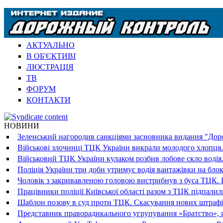
АКТУАЛЬНО
В ОБ'ЄКТИВІ
ЛЮСТРАЦІЯ
ТВ
ФОРУМ
КОНТАКТИ
НОВИНИ
Зеленський нагородив санкціями засновника видання "Доро
Військові злочинці ТЦК України викрали молодого хлопця.
Військовий ТЦК України кулаком розбив лобове скло водія.
Поліція України три доби утримує водія вантажівки на блок
Чоловік з закривавленою головою вистрибнув з буса ТЦК. В
Працівники поліції Київської області разом з ТЦК підпали
Шаблон позову в суд проти ТЦК. Скасування нових штрафі
Представник праворадикального угрупування «Братство», я