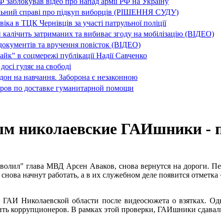
заблокував відео про напад армії РФ на Україну
льний справі про підкуп виборців (РІШЕННЯ СУДУ)
ка в ТЦК Чернівців за участі патрульної поліції
 калічить затриманих та вибиває згоду на мобілізацію (ВІДЕО)
окументів та вручення повісток (ВІДЕО)
айк" в соцмережі публікації Надії Савченко
досі гуляє на свободі
дон на навчання. Заборона є незаконною
ров по доставке гуманитарной помощи
ым николаевские ГАИшники - 
волил" глава МВД Арсен Аваков, снова вернутся на дороги. Пе
е снова начнут работать, а в их служебном деле появится отметк
 ГАИ Николаевской области после видеосюжета о взятках. Одна
ить коррупционеров. В рамках этой проверки, ГАИшники сдавали