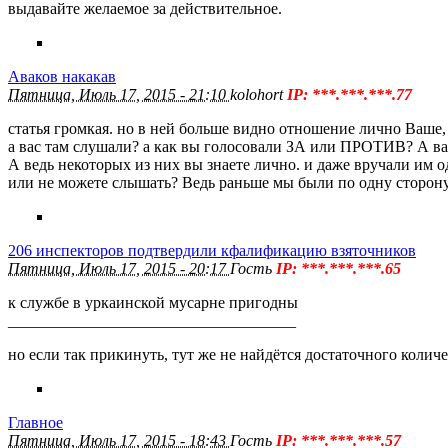
выдавайте желаемое за действительное.
Аваков накакав
Пятница, Июль 17, 2015 - 21:10
kolohort
IP: ***.***.***.77
статья громкая. но в ней больше видно отношение лично Ваше,
а вас там слушали? а как вы голосовали ЗА или ПРОТИВ? А ва
А ведь некоторых из них вы знаете лично. и даже вручали 
или не можете слышать? Ведь раньше мы были по одну сторону
206 инспекторов подтвердили кфалификацию взяточников
Пятница, Июль 17, 2015 - 20:17
Гость
IP: ***.***.***.65
к службе в уркаинской мусарне пригодны
____________________________________
но если так прикинуть, тут же не найдётся достаточного ко
Главное
Пятница, Июль 17, 2015 - 18:43
Гость
IP: ***.***.***.57