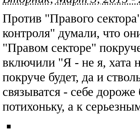
Против "Правого сектора
контроля" думали, что они
"Правом секторе" покруч
включили "Я - не я, хата 
покруче будет, да и ство
связыватся - себе дороже
потихоньку, а к серьезны