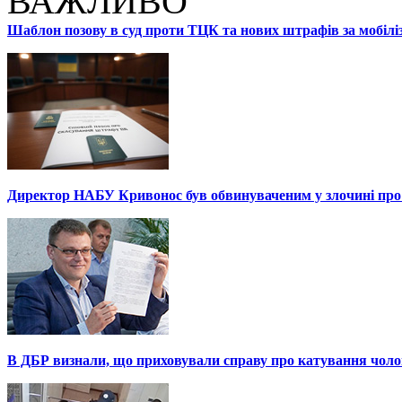
ВАЖЛИВО
Шаблон позову в суд проти ТЦК та нових штрафів за мобілі
Директор НАБУ Кривонос був обвинуваченим у злочині про 
В ДБР визнали, що приховували справу про катування чоло