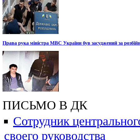
Права рука міністра МВС України був засуджений за розбій
ПИСЬМО В ДК
Сотрудник центральног
своего руководства