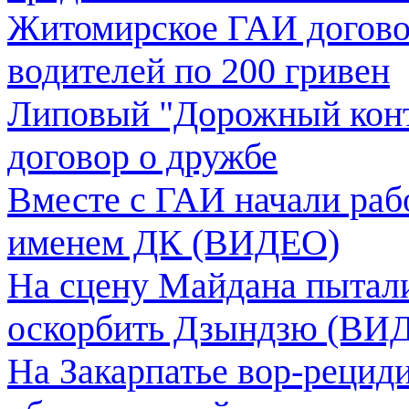
Житомирское ГАИ догово
водителей по 200 гривен
Липовый "Дорожный конт
договор о дружбе
Вместе с ГАИ начали раб
именем ДК (ВИДЕО)
На сцену Майдана пытали
оскорбить Дзындзю (ВИ
На Закарпатье вор-рецид