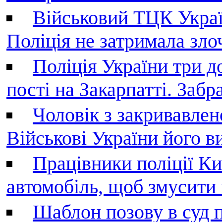
Військовий ТЦК Украї
Поліція не затримала зл
Поліція України три д
пості на Закарпатті. Заб
Чоловік з закривавле
Військові України його в
Працівники поліції Ки
автомобіль, щоб змусити
Шаблон позову в суд 