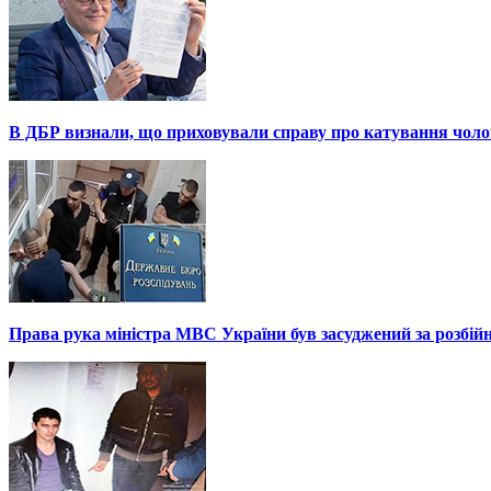
В ДБР визнали, що приховували справу про катування чоло
Права рука міністра МВС України був засуджений за розбій