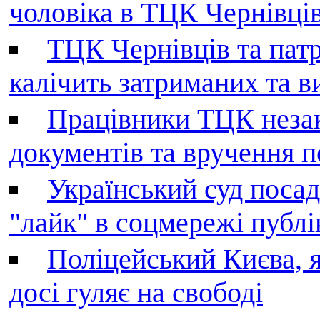
чоловіка в ТЦК Чернівців 
ТЦК Чернівців та патр
калічить затриманих та в
Працівники ТЦК незак
документів та вручення 
Український суд поса
"лайк" в соцмережі публі
Поліцейський Києва, я
досі гуляє на свободі