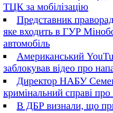
ТЦК за мобілізацію
Представник праворад
яке входить в ГУР Міноб
автомобіль
Американський YouTu
заблокував відео про нап
Директор НАБУ Семен
кримінальний справі пр
В ДБР визнали, що пр