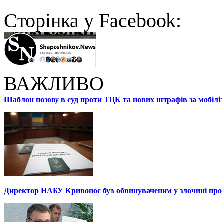
Cторінка у Facebook:
ВАЖЛИВО
Шаблон позову в суд проти ТЦК та нових штрафів за мобілі
Директор НАБУ Кривонос був обвинуваченим у злочині про 