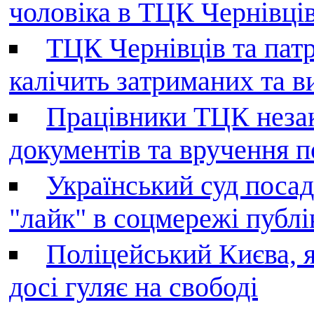
чоловіка в ТЦК Чернівців 
ТЦК Чернівців та патр
калічить затриманих та в
Працівники ТЦК незак
документів та вручення 
Український суд поса
"лайк" в соцмережі публі
Поліцейський Києва, я
досі гуляє на свободі