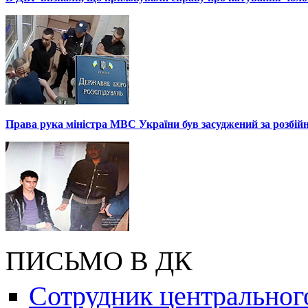
Права рука міністра МВС України був засуджений за розбій
ПИСЬМО В ДК
Сотрудник центральног