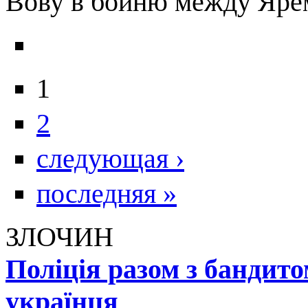
Вову в бойню между Яре
1
2
следующая ›
последняя »
ЗЛОЧИН
Поліція разом з бандит
українця