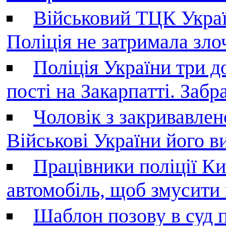
Військовий ТЦК Украї
Поліція не затримала зл
Поліція України три д
пості на Закарпатті. Заб
Чоловік з закривавле
Військові України його в
Працівники поліції Ки
автомобіль, щоб змусити
Шаблон позову в суд 