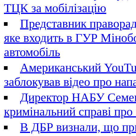
ТЦК за мобілізацію
Представник праворад
яке входить в ГУР Міноб
автомобіль
Американський YouTu
заблокував відео про нап
Директор НАБУ Семен
кримінальний справі пр
В ДБР визнали, що пр