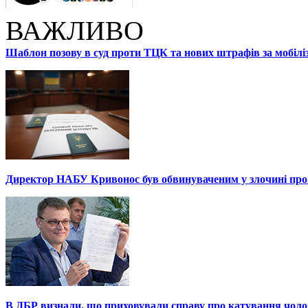
ВАЖЛИВО
Шаблон позову в суд проти ТЦК та нових штрафів за мобілі
Директор НАБУ Кривонос був обвинуваченим у злочині про 
В ДБР визнали, що приховували справу про катування чоло