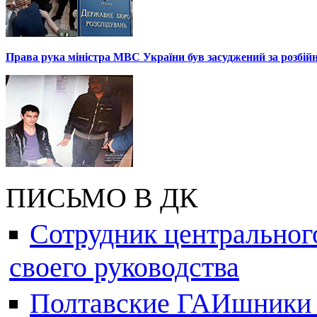
Права рука міністра МВС України був засуджений за розбій
ПИСЬМО В ДК
Сотрудник центральног
своего руководства
Полтавские ГАИшники ж