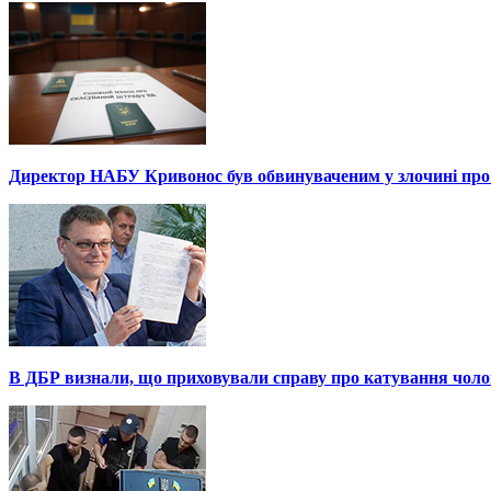
Директор НАБУ Кривонос був обвинуваченим у злочині про 
В ДБР визнали, що приховували справу про катування чоло