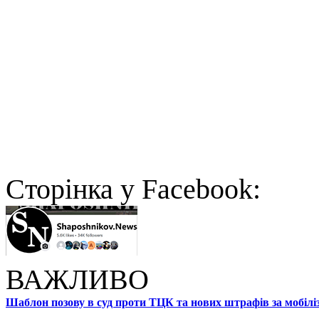
Cторінка у Facebook:
ВАЖЛИВО
Шаблон позову в суд проти ТЦК та нових штрафів за мобілі