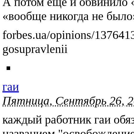
А потом еще и обвинило «
«вообще никогда не было»
forbes.ua/opinions/1376413
gosupravlenii
гаи
Пятница, Сентябрь 26, 2
каждый работник гаи обя
названием "освобождение