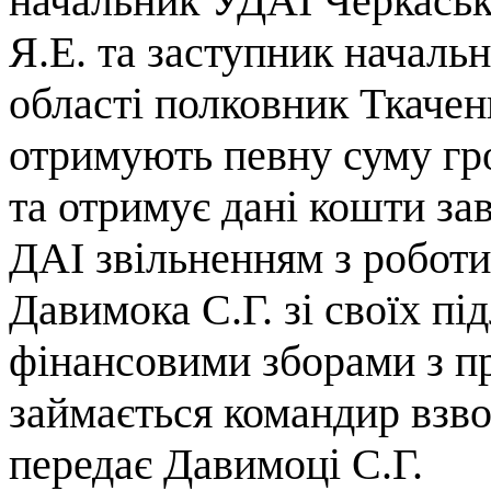
начальник УДАІ Черкасько
Я.Е. та заступник начал
області полковник Ткачен
отримують певну суму гро
та отримує дані кошти за
ДАІ звільненням з роботи
Давимока С.Г. зі своїх пі
фінансовими зборами з п
займається командир взв
передає Давимоці С.Г.