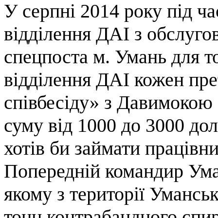
У серпні 2014 року під ча
відділення ДАІ з обслуго
спецпоста м. Умань для т
відділення ДАІ кожен пр
співбесіду» з Давимокою С
суму від 1000 до 3000 дол
хотів би займати працівни
Попередній командир Ума
якому з території Умансь
тонн контрабандного спирт