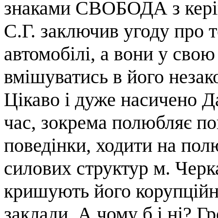
знаками СВОБОДА з керів
С.Г. заключив угоду про те
автомобілі, а вони у свою
вмішуватись в його незако
Цікаво і дуже насичено Д
час, зокрема полюбляє поп
поведінки, ходити на пол
силових структур м. Черк
кришують його корупційні
заклади. А чому б і ні? Г