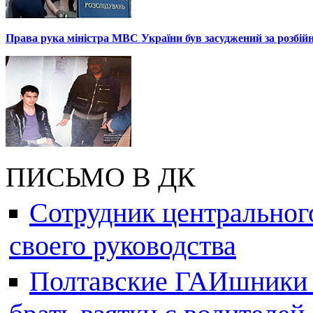
Права рука міністра МВС України був засуджений за розбій
ПИСЬМО В ДК
Сотрудник центральног
своего руководства
Полтавские ГАИшники ж