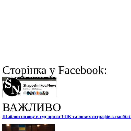
Cторінка у Facebook:
ВАЖЛИВО
Шаблон позову в суд проти ТЦК та нових штрафів за мобілі