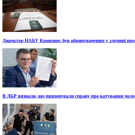
Директор НАБУ Кривонос був обвинуваченим у злочині про 
В ДБР визнали, що приховували справу про катування чоло