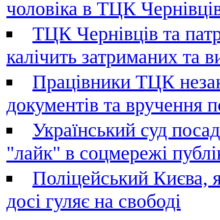
чоловіка в ТЦК Чернівців 
ТЦК Чернівців та патр
калічить затриманих та в
Працівники ТЦК незак
документів та вручення 
Український суд поса
"лайк" в соцмережі публі
Поліцейський Києва, я
досі гуляє на свободі