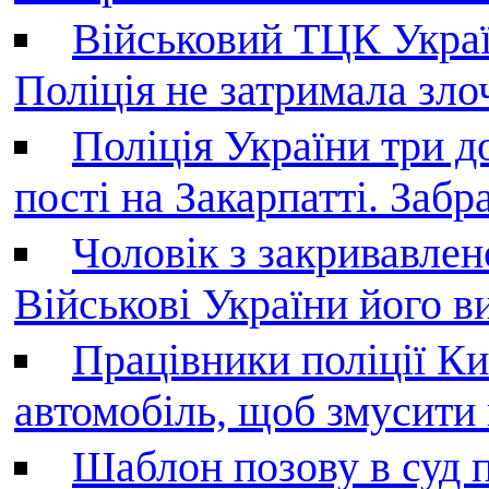
Військовий ТЦК Украї
Поліція не затримала зл
Поліція України три д
пості на Закарпатті. Заб
Чоловік з закривавле
Військові України його в
Працівники поліції Ки
автомобіль, щоб змусити
Шаблон позову в суд 