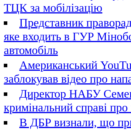
ТЦК за мобілізацію
Представник праворад
яке входить в ГУР Міноб
автомобіль
Американський YouTu
заблокував відео про нап
Директор НАБУ Семен
кримінальний справі пр
В ДБР визнали, що пр