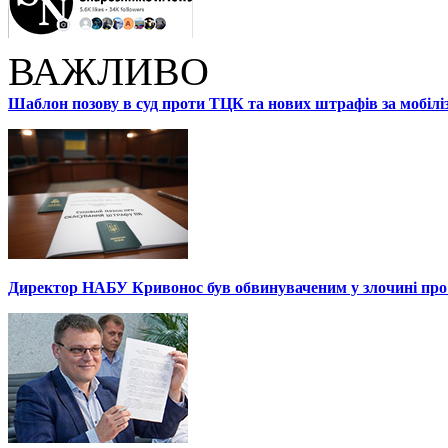
ВАЖЛИВО
Шаблон позову в суд проти ТЦК та нових штрафів за мобілі
Директор НАБУ Кривонос був обвинуваченим у злочині про 