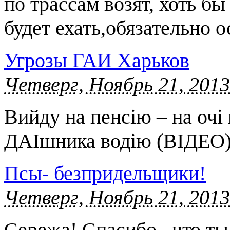
по трассам возят, хоть б
будет ехать,обязательно 
Угрозы ГАИ Харьков
Четверг, Ноябрь 21, 2013
Вийду на пенсію – на очі 
ДАІшника водію (ВІДЕО
Псы- безпридельщики!
Четверг, Ноябрь 21, 2013
Сережа! Спасибо , что ты