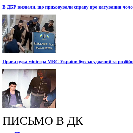
В ДБР визнали, що приховували справу про катування чоло
Права рука міністра МВС України був засуджений за розбій
ПИСЬМО В ДК