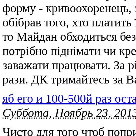
форму - кривоохоренець, з
обібрав того, хто платить
то Майдан обходиться без
потрібно піднімати чи кр
заважати працювати. За р
рази. ДК тримайтесь за
яб его и 100-500й раз ос
Суббота, Ноябрь 23, 2013
Чисто для того чтоб попр