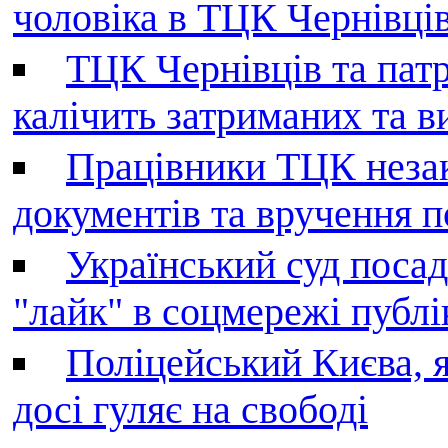
чоловіка в ТЦК Чернівців 
ТЦК Чернівців та патр
калічить затриманих та в
Працівники ТЦК незак
документів та вручення 
Український суд поса
"лайк" в соцмережі публі
Поліцейський Києва, я
досі гуляє на свободі