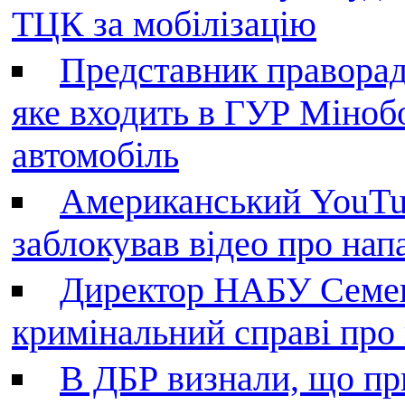
ТЦК за мобілізацію
Представник праворад
яке входить в ГУР Міноб
автомобіль
Американський YouTu
заблокував відео про нап
Директор НАБУ Семен
кримінальний справі пр
В ДБР визнали, що пр