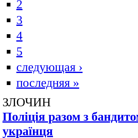
2
3
4
5
следующая ›
последняя »
ЗЛОЧИН
Поліція разом з бандит
українця