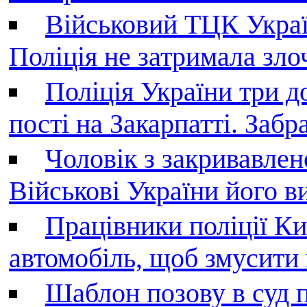
Військовий ТЦК Украї
Поліція не затримала зл
Поліція України три д
пості на Закарпатті. Заб
Чоловік з закривавле
Військові України його в
Працівники поліції Ки
автомобіль, щоб змусити
Шаблон позову в суд 