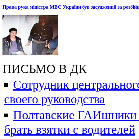
Права рука міністра МВС України був засуджений за розбій
ПИСЬМО В ДК
Сотрудник центральног
своего руководства
Полтавские ГАИшники ж
брать взятки с водителей