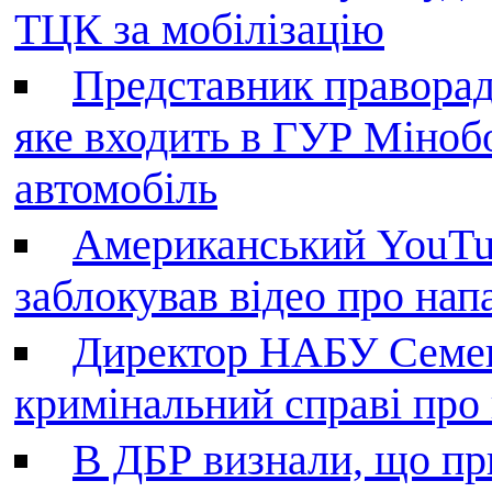
ТЦК за мобілізацію
Представник праворад
яке входить в ГУР Міноб
автомобіль
Американський YouTu
заблокував відео про нап
Директор НАБУ Семен
кримінальний справі пр
В ДБР визнали, що пр