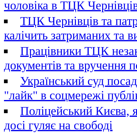
чоловіка в ТЦК Чернівців 
ТЦК Чернівців та патр
калічить затриманих та в
Працівники ТЦК незак
документів та вручення 
Український суд поса
"лайк" в соцмережі публі
Поліцейський Києва, я
досі гуляє на свободі