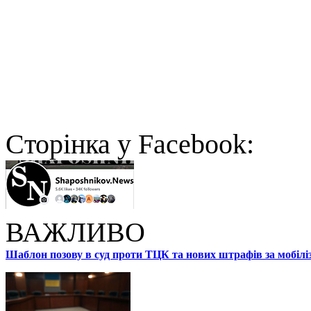
Cторінка у Facebook:
ВАЖЛИВО
Шаблон позову в суд проти ТЦК та нових штрафів за мобілі