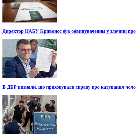
Директор НАБУ Кривонос був обвинуваченим у злочині про 
В ДБР визнали, що приховували справу про катування чоло