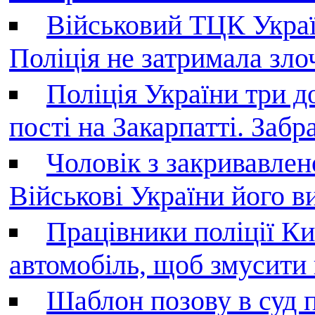
Військовий ТЦК Украї
Поліція не затримала зл
Поліція України три д
пості на Закарпатті. Заб
Чоловік з закривавле
Військові України його в
Працівники поліції Ки
автомобіль, щоб змусити
Шаблон позову в суд 