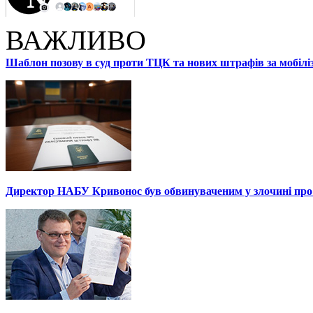
ВАЖЛИВО
Шаблон позову в суд проти ТЦК та нових штрафів за мобілі
Директор НАБУ Кривонос був обвинуваченим у злочині про 