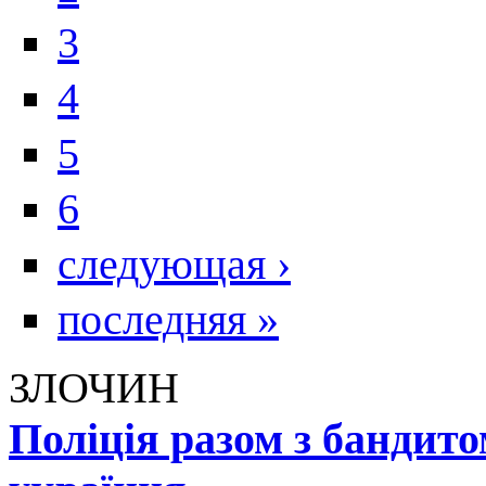
3
4
5
6
следующая ›
последняя »
ЗЛОЧИН
Поліція разом з бандит