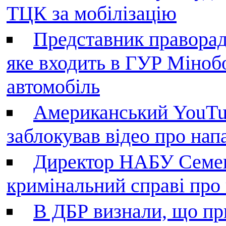
ТЦК за мобілізацію
Представник праворад
яке входить в ГУР Міноб
автомобіль
Американський YouTu
заблокував відео про нап
Директор НАБУ Семен
кримінальний справі пр
В ДБР визнали, що пр