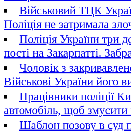
Військовий ТЦК Украї
Поліція не затримала зл
Поліція України три д
пості на Закарпатті. Заб
Чоловік з закривавле
Військові України його в
Працівники поліції Ки
автомобіль, щоб змусити
Шаблон позову в суд 