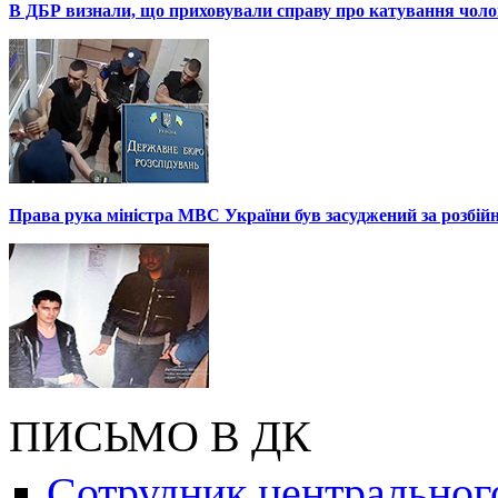
В ДБР визнали, що приховували справу про катування чоло
Права рука міністра МВС України був засуджений за розбій
ПИСЬМО В ДК
Сотрудник центральног