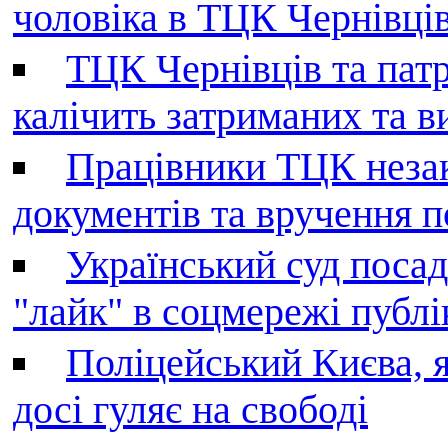
чоловіка в ТЦК Чернівців 
ТЦК Чернівців та патр
калічить затриманих та в
Працівники ТЦК незак
документів та вручення 
Український суд поса
"лайк" в соцмережі публі
Поліцейський Києва, я
досі гуляє на свободі