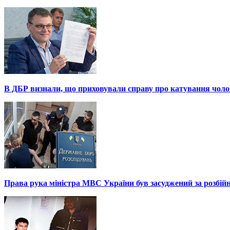
В ДБР визнали, що приховували справу про катування чоло
Права рука міністра МВС України був засуджений за розбій