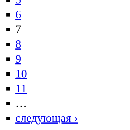
6
7
8
9
10
11
…
следующая ›