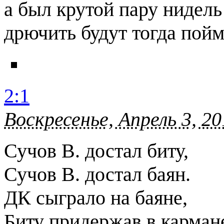
а был крутой пару нидель 
дрючить будут тогда по
2:1
Воскресенье, Апрель 3, 20
Сучов В. достал биту,
Сучов В. достал баян.
ДК сыграло на баяне,
Биту придержав в карман