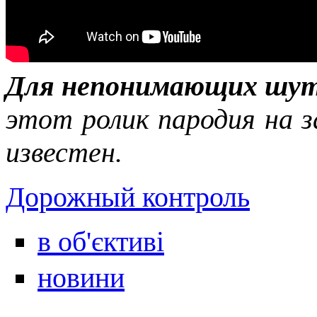
Для непонимающих шут
этот ролик пародия на з
известен.
Дорожный контроль
в об'єктиві
новини