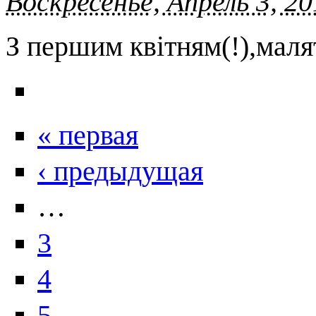
Воскресенье, Апрель 3, 20
З першим квітням(!),маля
« первая
‹ предыдущая
…
3
4
5