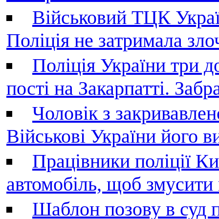
Військовий ТЦК Украї
Поліція не затримала зл
Поліція України три д
пості на Закарпатті. Заб
Чоловік з закривавле
Військові України його в
Працівники поліції Ки
автомобіль, щоб змусити
Шаблон позову в суд 