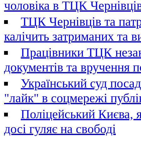
чоловіка в ТЦК Чернівців 
ТЦК Чернівців та патр
калічить затриманих та в
Працівники ТЦК незак
документів та вручення 
Український суд поса
"лайк" в соцмережі публі
Поліцейський Києва, я
досі гуляє на свободі