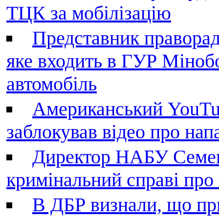
ТЦК за мобілізацію
Представник праворад
яке входить в ГУР Міноб
автомобіль
Американський YouTu
заблокував відео про нап
Директор НАБУ Семен
кримінальний справі пр
В ДБР визнали, що пр