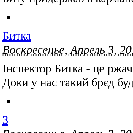
Битка
Воскресенье, Апрель 3, 20
Інспектор Битка - це ржач
Доки у нас такий брєд буд
З