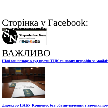
Cторінка у Facebook:
ВАЖЛИВО
Шаблон позову в суд проти ТЦК та нових штрафів за мобілі
Директор НАБУ Кривонос був обвинуваченим у злочині про 