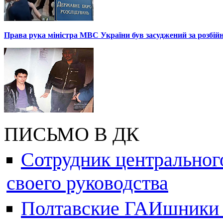
Права рука міністра МВС України був засуджений за розбій
ПИСЬМО В ДК
Сотрудник центральног
своего руководства
Полтавские ГАИшники ж