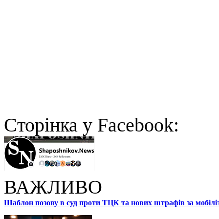
Cторінка у Facebook:
ВАЖЛИВО
Шаблон позову в суд проти ТЦК та нових штрафів за мобілі