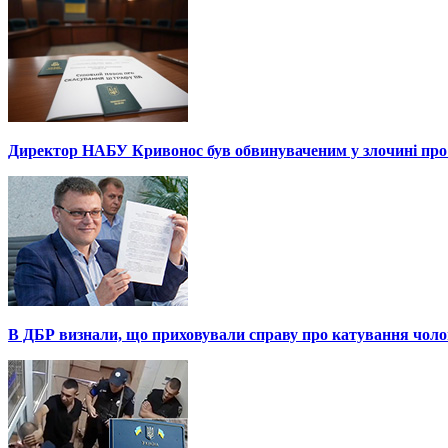
Директор НАБУ Кривонос був обвинуваченим у злочині про 
В ДБР визнали, що приховували справу про катування чоло