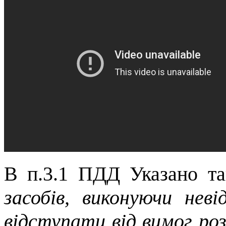
В п.3.1 ПДД Указано т
засобів, виконуючи нев
відступати від вимог розд