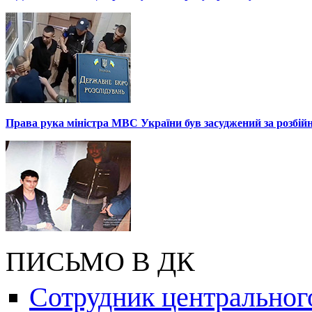
Права рука міністра МВС України був засуджений за розбій
ПИСЬМО В ДК
Сотрудник центральног