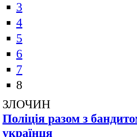
3
4
5
6
7
8
ЗЛОЧИН
Поліція разом з бандит
українця