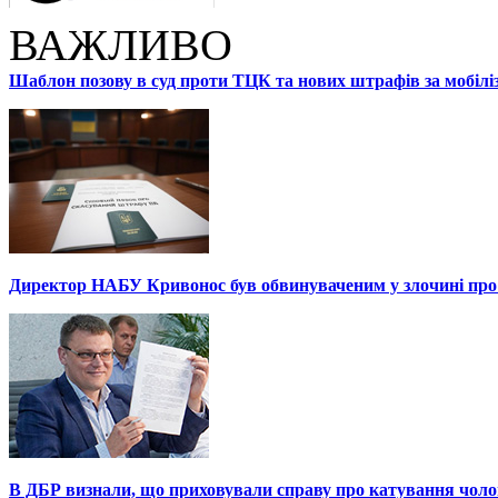
ВАЖЛИВО
Шаблон позову в суд проти ТЦК та нових штрафів за мобілі
Директор НАБУ Кривонос був обвинуваченим у злочині про 
В ДБР визнали, що приховували справу про катування чоло