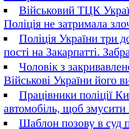
Військовий ТЦК Украї
Поліція не затримала зл
Поліція України три д
пості на Закарпатті. Заб
Чоловік з закривавле
Військові України його в
Працівники поліції Ки
автомобіль, щоб змусити
Шаблон позову в суд 