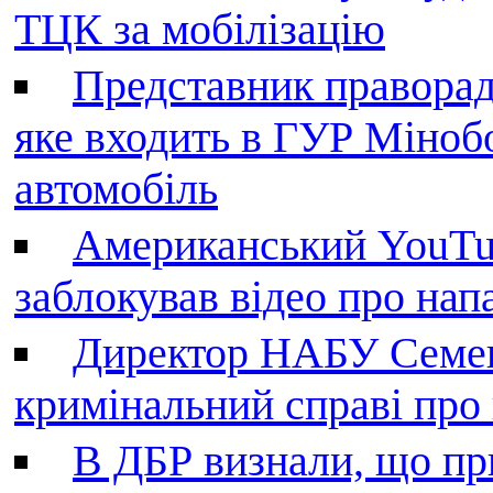
ТЦК за мобілізацію
Представник праворад
яке входить в ГУР Міноб
автомобіль
Американський YouTu
заблокував відео про нап
Директор НАБУ Семен
кримінальний справі пр
В ДБР визнали, що пр