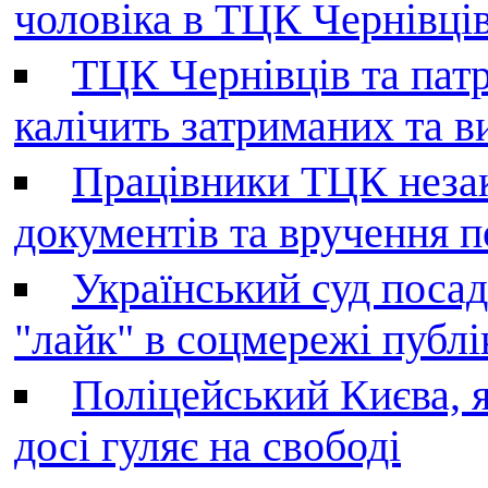
чоловіка в ТЦК Чернівців 
ТЦК Чернівців та патр
калічить затриманих та в
Працівники ТЦК незак
документів та вручення 
Український суд поса
"лайк" в соцмережі публі
Поліцейський Києва, я
досі гуляє на свободі