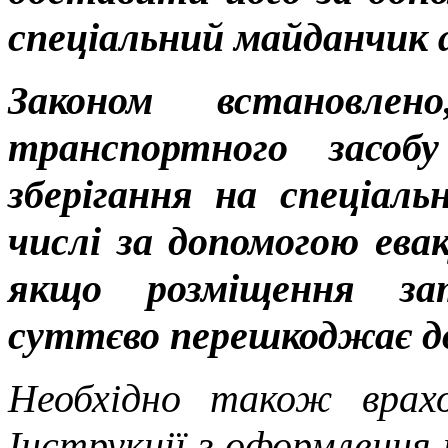
спеціальний майданчик 
Законом встановле
транспортного засоб
зберігання на спеціал
числі за допомогою ева
якщо розміщення зат
суттєво перешкоджає д
Необхідно також врахо
Інструкції з оформлення