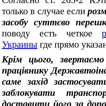
только в случае если
роз
засобу суттєво переш
поводу есть четкое
Украины
где прямо указа
Крім цього, звертаєм
працівнику Державтоінс
саме захід застосуват
заблокувати транспо
доставити його за допо