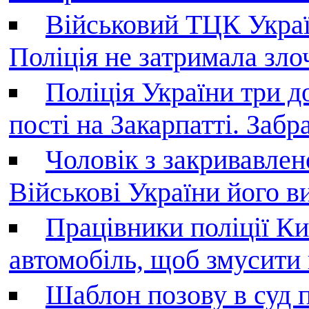
Військовий ТЦК Украї
Поліція не затримала зл
Поліція України три д
пості на Закарпатті. Заб
Чоловік з закривавле
Військові України його в
Працівники поліції Ки
автомобіль, щоб змусити
Шаблон позову в суд 