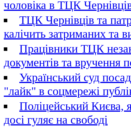
чоловіка в ТЦК Чернівців 
ТЦК Чернівців та патр
калічить затриманих та в
Працівники ТЦК незак
документів та вручення 
Український суд поса
"лайк" в соцмережі публі
Поліцейський Києва, я
досі гуляє на свободі