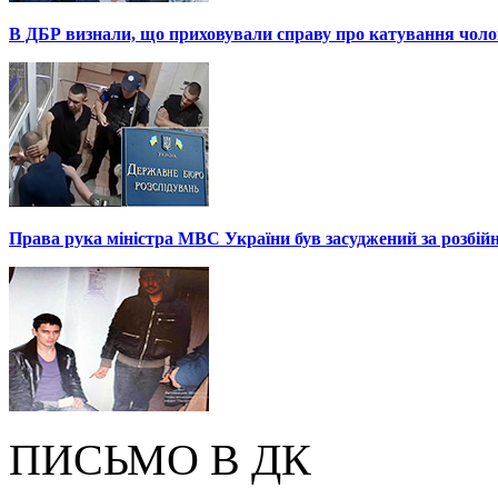
В ДБР визнали, що приховували справу про катування чоло
Права рука міністра МВС України був засуджений за розбій
ПИСЬМО В ДК