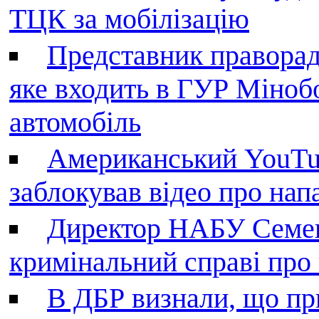
ТЦК за мобілізацію
Представник праворад
яке входить в ГУР Міноб
автомобіль
Американський YouTu
заблокував відео про нап
Директор НАБУ Семен
кримінальний справі пр
В ДБР визнали, що пр