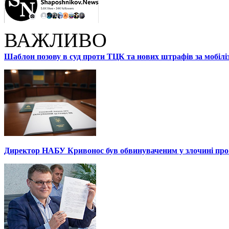
ВАЖЛИВО
Шаблон позову в суд проти ТЦК та нових штрафів за мобілі
Директор НАБУ Кривонос був обвинуваченим у злочині про 