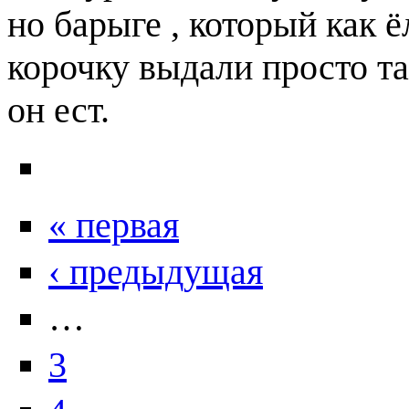
но барыге , который как ё
корочку выдали просто так
он ест.
« первая
‹ предыдущая
…
3