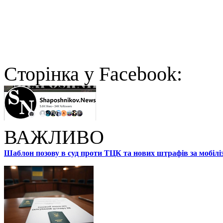
Cторінка у Facebook:
ВАЖЛИВО
Шаблон позову в суд проти ТЦК та нових штрафів за мобілі