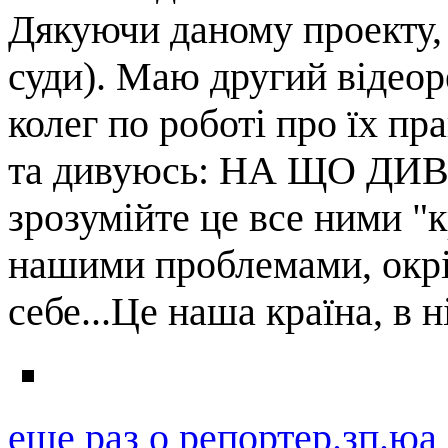
Дякуючи даному проекту, 
суди). Маю другий відеор
колег по роботі про їх пр
та дивуюсь: НА ЩО ДИ
зрозумійте це все ними "к
нашими проблемами, окрі
себе...Це наша країна, в 
еще раз о репортер.зп.юа