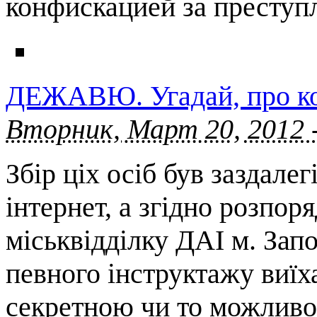
конфискацией за преступ
ДЕЖАВЮ. Угадай, про ко
Вторник, Март 20, 2012 
Збір ціх осіб був заздале
інтернет, а згідно розпор
міськвідділку ДАІ м. Запо
певного інструктажу виїха
секретною чи то можливо