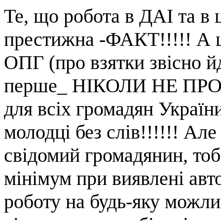
Те, що робота в ДАІ та 
престижна -ФАКТ!!!!! А щ
ОПГ (про взятки звісно йд
перше_ НІКОЛИ НЕ ПРО
для всіх громадян України
молодці без слів!!!!!! Але
свідомий громадянин, тоб
мінімум при виявлені авт
роботу на будь-яку можли