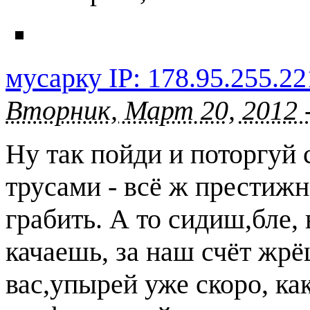
мусарку IP: 178.95.255.22
Вторник, Март 20, 2012 
Ну так пойди и поторгуй 
трусами - всё ж престижн
грабить. А то сидиш,бле,
качаешь, за наш счёт жрё
вас,упырей уже скоро, ка