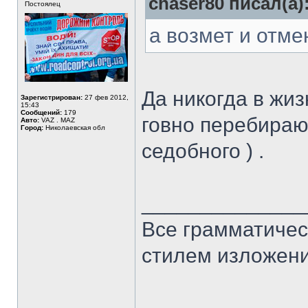
chaser80 писал(а)
Постоялец
а возмет и отме
Да никогда в жиз
Зарегистрирован:
27 фев 2012,
15:43
Сообщений:
179
говно перебирают
Авто:
VAZ . MAZ
Город:
Николаевская обл
седобного ) .
______________
Все грамматичес
стилем изложени