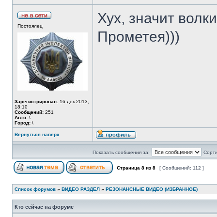
Хух, значит волк
Постоялец
Прометея)))
Зарегистрирован:
16 дек 2013,
18:10
Сообщений:
251
Авто:
\
Город:
\
Вернуться наверх
Показать сообщения за:
Сорти
Страница
8
из
8
[ Сообщений: 112 ]
Список форумов
»
ВИДЕО РАЗДЕЛ
»
РЕЗОНАНСНЫЕ ВИДЕО (ИЗБРАННОЕ)
Кто сейчас на форуме