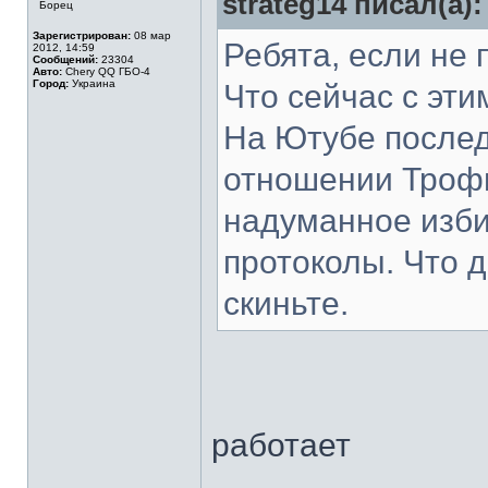
strateg14 писал(а):
Борец
Зарегистрирован:
08 мар
Ребята, если не 
2012, 14:59
Сообщений:
23304
Авто:
Chery QQ ГБО-4
Город:
Украина
Что сейчас с эт
На Ютубе последн
отношении Трофи
надуманное изби
протоколы. Что д
скиньте.
работает