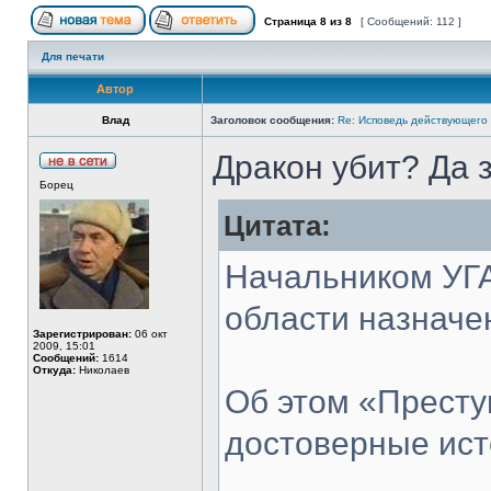
Страница
8
из
8
[ Сообщений: 112 ]
Для печати
Автор
Влад
Заголовок сообщения:
Re: Исповедь действующего 
Дракон убит? Да 
Борец
Цитата:
Начальником УГ
области назнач
Зарегистрирован:
06 окт
2009, 15:01
Сообщений:
1614
Откуда:
Николаев
Об этом «Прест
достоверные ист