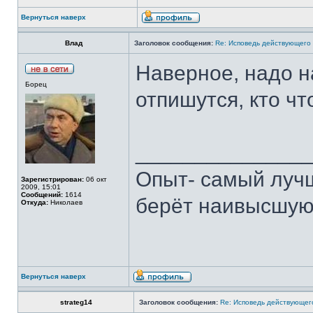
Вернуться наверх
Влад
Заголовок сообщения:
Re: Исповедь действующего 
Наверное, надо н
Борец
отпишутся, кто чт
______________
Опыт- самый лучш
Зарегистрирован:
06 окт
2009, 15:01
Сообщений:
1614
берёт наивысшую
Откуда:
Николаев
Вернуться наверх
strateg14
Заголовок сообщения:
Re: Исповедь действующего