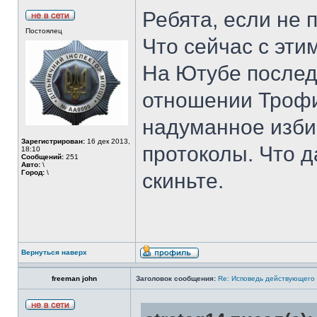
Ребята, если не 
Постоялец
Что сейчас с эт
На Ютубе последн
отношении Трофи
надуманное изби
Зарегистрирован:
16 дек 2013,
протоколы. Что д
18:10
Сообщений:
251
Авто:
\
Город:
\
скиньте.
Вернуться наверх
freeman john
Заголовок сообщения:
Re: Исповедь действующего 