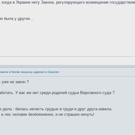
у, когда в Украине нету Закона, регулирующего возмещение государство
я была у других...
овали в Киеве машину адвоката Смалия
- уже не закон ?
аботать. У вас же нет среди родичей судьи Верховного суда ?
 дела : билась нечисть грудью в груди и друг друга извела.
 в лес человек безбоязненно, и не страшно ничуть!