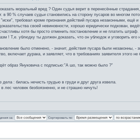
доказать моральный вред ? Один судья верит в перенесённые страдания,
: в 90 % случаев судьи становились на сторону пусаров во многом пото
х "иски", требовал кроме признания действий пусара незаконными, ещё 
о доказательства своей невиновности, хорошо юридически подкован, ведё
счастливы хотя бы просто отменить постановление и не платить штраф. 
зм ! Т,е. ублюдку ты должен доказать, что он ублюдок и уговорить его 
ановление было отменено, - значит, действия пусара были незаконны, - 
о, включает дурака, и заявляет, что в требованиях заявителя этого не 
дёт образ Януковича с подписью:"А шо, так можно было ?"
 дела : билась нечисть грудью в груди и друг друга извела.
 в лес человек безбоязненно, и не страшно ничуть!
щения за:
Сортировать по: