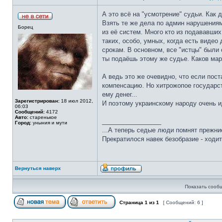
А это всё на "усмотрение" судьи. Как 
Взять те же дела по админ нарушениям
Борец
из её систем. Много кто из подававши
таких, особо, умных, когда есть виде
срокам. В основном, все "истцы" были 
ты подаёшь этому же судье. Каков мара
А ведь это же очевидно, что если пост
компенсацию. Но хитрожопое государств
ему денег...
Зарегистрирован:
18 июл 2012,
И поэтому украинскому народу очень и
06:03
Сообщений:
4172
Авто:
старенькое
_________________
Город:
уныния и мути
...А теперь седые люди помнят прежние
Прекратилося навек безобразие - ходит
Вернуться наверх
Показать сооб
Страница
1
из
1
[ Сообщений: 6 ]