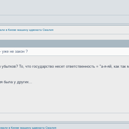
али в Киеве машину адвоката Смалия
- уже не закон ?
убытков? То, что государство несет ответственность = "а-я-яй, как так 
я была у других...
овали в Киеве машину адвоката Смалия