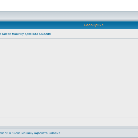
Сообщение
в Киеве машину адвоката Смалия
овали в Киеве машину адвоката Смалия