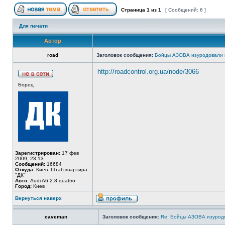
Страница
1
из
1
[ Сообщений: 6 ]
Для печати
Автор
road
Заголовок сообщения:
Бойцы АЗОВА изуродовали 
http://roadcontrol.org.ua/node/3066
Борец
Зарегистрирован:
17 фев
2009, 23:13
Сообщений:
16684
Откуда:
Киев. Штаб квартира
"ДК"
Авто:
Audi A6 2.8 quattro
Город:
Киев
Вернуться наверх
caveman
Заголовок сообщения:
Re: Бойцы АЗОВА изурод