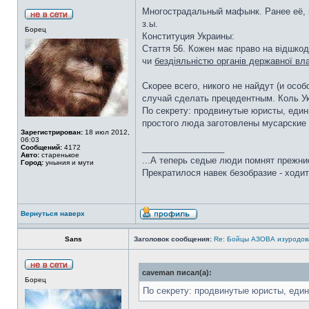
Многострадальный мафынк. Ранее её, в
з.ы.
Борец
Конституция Украины:
Стаття 56. Кожен має право на відшкод
чи
бездіяльністю органів державної вл
Скорее всего, никого не найдут (и осо
случай сделать прецедентным. Коль Ук
По секрету: продвинутые юристы, един
простого люда заготовлены мусарские 
Зарегистрирован:
18 июл 2012,
06:03
_________________
Сообщений:
4172
Авто:
старенькое
...А теперь седые люди помнят прежние
Город:
уныния и мути
Прекратилося навек безобразие - ходит
Вернуться наверх
Sans
Заголовок сообщения:
Re: Бойцы АЗОВА изуродов
caveman писал(а):
Борец
По секрету: продвинутые юристы, един