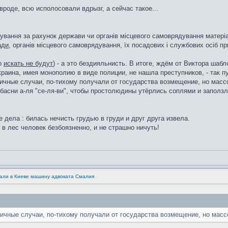
роде, всю исполосовали вдрызг, а сейчас такое...
ування за рахунок держави чи органів місцевого самоврядування матері
ади
, органів місцевого самоврядування, їх посадових і службових осіб пр
бо
искать не будут
) - а это бездияльнисть. В итоге, ждём от Виктора шаб
раина, имея монополию в виде полиции, не нашла преступников, - так пу
ичные случаи, по-тихому получали от государства возмещение, но массо
басни а-ля "се-ля-ви", чтобы простолюдины утёрлись соплями и заползли
 дела : билась нечисть грудью в груди и друг друга извела.
 в лес человек безбоязненно, и не страшно ничуть!
али в Киеве машину адвоката Смалия
ичные случаи, по-тихому получали от государства возмещение, но массо