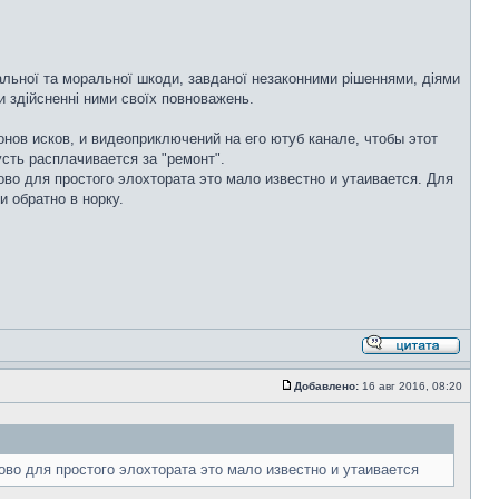
альної та моральної шкоди, завданої незаконними рішеннями, діями
и здійсненні ними своїх повноважень.
лонов исков, и видеоприключений на его ютуб канале, чтобы этот
сть расплачивается за "ремонт".
во для простого элохтората это мало известно и утаивается. Для
 обратно в норку.
Добавлено:
16 авг 2016, 08:20
во для простого элохтората это мало известно и утаивается