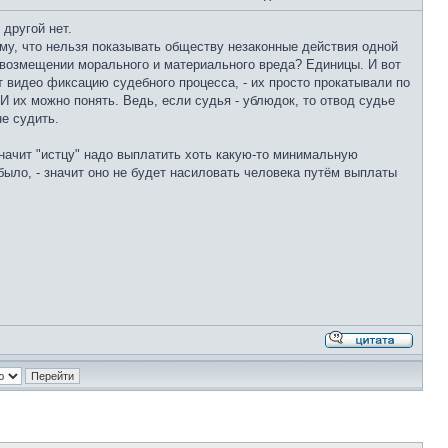
 другой нет.
му, что нельзя показывать обществу незаконные действия одной
и возмещении морального и материального вреда? Единицы. И вот
т видео фиксацию судебного процесса, - их просто прокатывали по
И их можно понять. Ведь, если судья - ублюдок, то отвод судье
не судить.
значит "истцу" надо выплатить хоть какую-то минимальную
было, - значит оно не будет насиловать человека путём выплаты