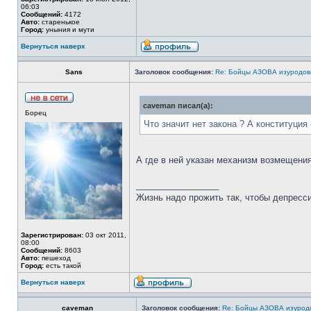
06:03
Сообщений:
4172
Авто:
старенькое
Город:
уныния и мути
Вернуться наверх
Sans
Заголовок сообщения:
Re: Бойцы АЗОВА изуродов
caveman писал(а):
Борец
Что значит нет закона ? А конституция 
А где в ней указан механизм возмещения 
_________________
Жизнь надо прожить так, чтобы депресси
Зарегистрирован:
03 окт 2011,
08:00
Сообщений:
8603
Авто:
пешеход
Город:
есть такой
Вернуться наверх
caveman
Заголовок сообщения:
Re: Бойцы АЗОВА изурод