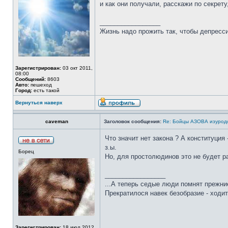
и как они получали, расскажи по секрет
_________________
Жизнь надо прожить так, чтобы депресси
Зарегистрирован:
03 окт 2011,
08:00
Сообщений:
8603
Авто:
пешеход
Город:
есть такой
Вернуться наверх
caveman
Заголовок сообщения:
Re: Бойцы АЗОВА изурод
Что значит нет закона ? А конституция 
з.ы.
Борец
Но, для простолюдинов это не будет р
_________________
...А теперь седые люди помнят прежние
Прекратилося навек безобразие - ходит
Зарегистрирован:
18 июл 2012,