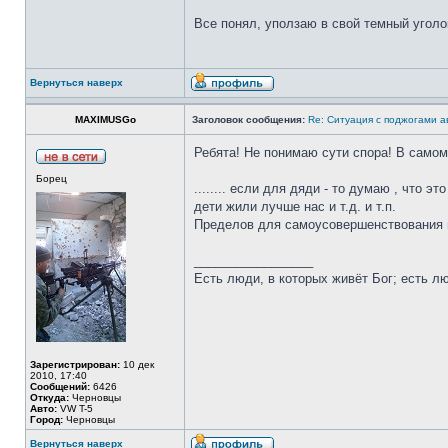
Все понял, уползаю в свой темный уголо
Вернуться наверх
MAXIMUSGo
Заголовок сообщения:
Re: Ситуация с поджогами а
Ребята! Не понимаю сути спора! В сам
Борец
........ если для дяди - то думаю , что э
дети жили лучше нас и т.д. и т.п.
Пределов для самоусовершенствования н
_________________
Есть люди, в которых живёт Бог; есть л
Зарегистрирован:
10 дек
2010, 17:40
Сообщений:
6426
Откуда:
Черновцы
Авто:
VW T-5
Город:
Черновцы
Вернуться наверх