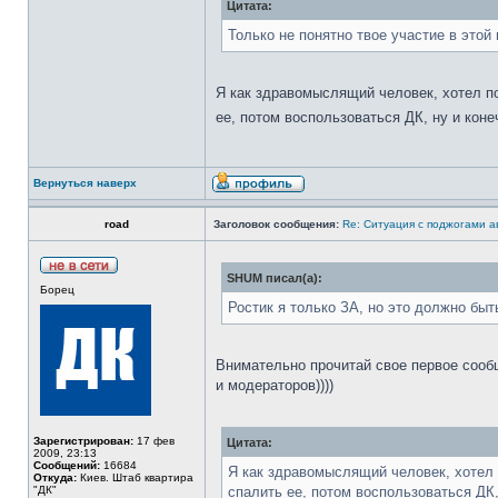
Цитата:
Только не понятно твое участие в этой 
Я как здравомыслящий человек, хотел по
ее, потом воспользоваться ДК, ну и кон
Вернуться наверх
road
Заголовок сообщения:
Re: Ситуация с поджогами а
SHUM писал(а):
Борец
Ростик я только ЗА, но это должно быт
Внимательно прочитай свое первое сообщ
и модераторов))))
Зарегистрирован:
17 фев
Цитата:
2009, 23:13
Сообщений:
16684
Я как здравомыслящий человек, хотел п
Откуда:
Киев. Штаб квартира
"ДК"
спалить ее, потом воспользоваться ДК,