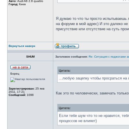
Авто:
Audi A6 2.8 quattro
Город:
Киев
Я думаю то что ты просто испытываешь 
на форуме в мой адрес) И это далеко не 
присутствие или отсутствие на суть про
Вернуться наверх
SHUM
Заголовок сообщения:
Re: Ситуация с поджогами а
Цитата:
Борец
...любую зацепку чтобы просраться на 
Зарегистрирован:
25 янв
2011, 17:21
Как это по человечески, замечать только
Сообщений:
1098
Цитата:
Если тебе шум что то не нравится, теб
процессов не влияет)