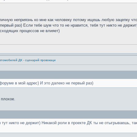
личную неприязнь ко мне как человеку потому ищешь любую зацепку чт
первый раз) Если тебе шум что то не нравится, тебя тут никто не держит
исходящих процессов не влияет)
втомобилей ДК - сценарий провокаци
форуме в мой адрес) И это далеко не первый раз)
 плохое.
я тут никто не держит) Никакой роли в проекте ДК ты не отыгрываешь, т