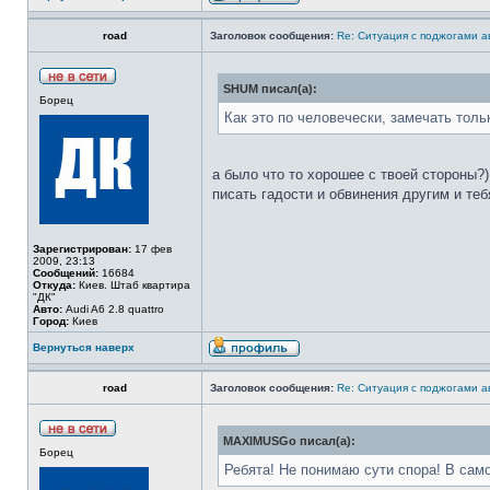
road
Заголовок сообщения:
Re: Ситуация с поджогами а
SHUM писал(а):
Борец
Как это по человечески, замечать толь
а было что то хорошее с твоей стороны?)
писать гадости и обвинения другим и тебя
Зарегистрирован:
17 фев
2009, 23:13
Сообщений:
16684
Откуда:
Киев. Штаб квартира
"ДК"
Авто:
Audi A6 2.8 quattro
Город:
Киев
Вернуться наверх
road
Заголовок сообщения:
Re: Ситуация с поджогами а
MAXIMUSGo писал(а):
Борец
Ребята! Не понимаю сути спора! В с