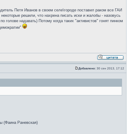
одитель Петя Иванов в своем селе\городе поставил раком все ГАИ
 некоторые решили, что нахрена писать иски и жалобы - назовусь
по голове надавать) Потому когда таких "активистов" гонят пинком
 демократии"
Добавлено:
30 сен 2013, 17:12
ты (Фаина Раневская)