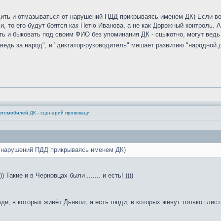
здить и отмазываться от нарушений ПДД прикрываясь именем ДК) Если в
, то его будут боятся как Петю Иванова, а не как Дорожный контроль. А
ить и быковать под своим ФИО без упоминания ДК - сцыкотно, могут ведь 
и ведь за народ", и "диктатор-руководитель" мешает развитию "народной
втомобилей ДК - сценарий провокаци
т нарушений ПДД прикрываясь именем ДК)
))) Такие и в Черновцах были ....... и есть! ))))
юди, в которых живёт Дьявол; а есть люди, в которых живут только глис