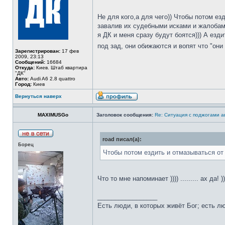
Не для кого,а для чего)) Чтобы потом е
завалив их судебными исками и жалобами
я ДК и меня сразу будут боятся))) А езд
под зад, они обижаются и вопят что "он
Зарегистрирован:
17 фев
2009, 23:13
Сообщений:
16684
Откуда:
Киев. Штаб квартира
"ДК"
Авто:
Audi A6 2.8 quattro
Город:
Киев
Вернуться наверх
MAXIMUSGo
Заголовок сообщения:
Re: Ситуация с поджогами а
road писал(а):
Борец
Чтобы потом ездить и отмазываться о
Что то мне напоминает )))) ......... ах да! )
_________________
Есть люди, в которых живёт Бог; есть л