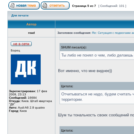
Страница
5
из
7
[ Сообщений: 101 ]
Для печати
Автор
road
Заголовок сообщения:
Re: Ситуация с поджогами а
SHUM писал(а):
Борец
Ты либо не понял о чем, либо делаешь
Вот именно, что мне виднее))
Цитата:
Зарегистрирован:
17 фев
Отчитываться не надо, будем считать ч
2009, 23:13
Сообщений:
16684
территории.
Откуда:
Киев. Штаб квартира
"ДК"
Авто:
Audi A6 2.8 quattro
Город:
Киев
Шум ты тональность своих сообщений пон
Цитата: