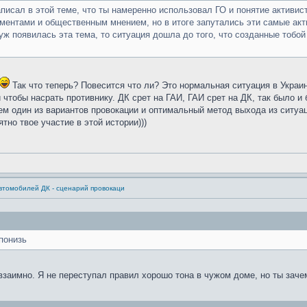
писал в этой теме, что ты намеренно использовал ГО и понятие активис
ентами и общественным мнением, но в итоге запутались эти самые акти
уж появилась эта тема, то ситуация дошла до того, что созданные тобой
Так что теперь? Повесится что ли? Это нормальная ситуация в Украи
чтобы насрать противнику. ДК срет на ГАИ, ГАИ срет на ДК, так было и 
м один из вариантов провокации и оптимальный метод выхода из ситуац
тно твое участие в этой истории)))
втомобилей ДК - сценарий провокаци
понизь
взаимно. Я не переступал правил хорошо тона в чужом доме, но ты зачем