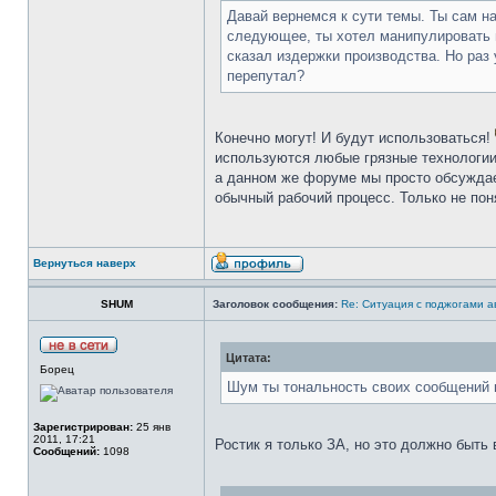
Давай вернемся к сути темы. Ты сам на
следующее, ты хотел манипулировать м
сказал издержки производства. Но раз 
перепутал?
Конечно могут! И будут использоваться!
используются любые грязные технологии 
а данном же форуме мы просто обсуждае
обычный рабочий процесс. Только не поня
Вернуться наверх
SHUM
Заголовок сообщения:
Re: Ситуация с поджогами а
Цитата:
Борец
Шум ты тональность своих сообщений 
Зарегистрирован:
25 янв
2011, 17:21
Ростик я только ЗА, но это должно быть 
Сообщений:
1098