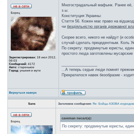
Многострадальный мафынк. Ранее её, в
з.ы.
Борец
Конституция Украины:
Стаття 56. Кожен має право на відшкод
чи
бездіяльністю органів державної вл
Скорее всего, никого не найдут (и осо
случай сделать прецедентным. Коль Ук
По секрету: продвинутые юристы, един
простого люда заготовлены мусарские 
Зарегистрирован:
18 июл 2012,
06:03
_________________
Сообщений:
4172
Авто:
старенькое
...А теперь седые люди помнят прежние
Город:
уныния и мути
Прекратилося навек безобразие - ходит
Вернуться наверх
Sans
Заголовок сообщения:
Re: Бойцы АЗОВА изуродов
caveman писал(а):
Борец
По секрету: продвинутые юристы, един