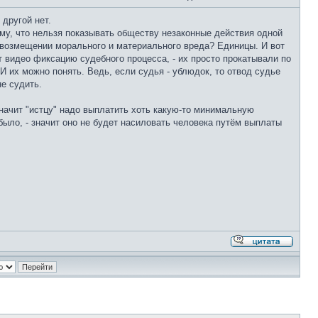
 другой нет.
му, что нельзя показывать обществу незаконные действия одной
и возмещении морального и материального вреда? Единицы. И вот
т видео фиксацию судебного процесса, - их просто прокатывали по
И их можно понять. Ведь, если судья - ублюдок, то отвод судье
не судить.
значит "истцу" надо выплатить хоть какую-то минимальную
было, - значит оно не будет насиловать человека путём выплаты