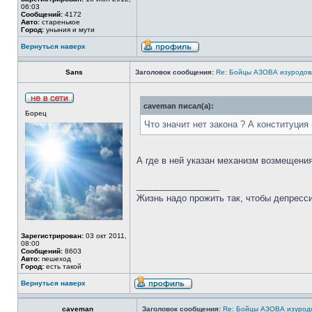
06:03
Сообщений:
4172
Авто:
старенькое
Город:
уныния и мути
Вернуться наверх
Sans
Заголовок сообщения:
Re: Бойцы АЗОВА изуродов
caveman писал(а):
Борец
Что значит нет закона ? А конституция 
А где в ней указан механизм возмещения 
_________________
Жизнь надо прожить так, чтобы депресси
Зарегистрирован:
03 окт 2011,
08:00
Сообщений:
8603
Авто:
пешеход
Город:
есть такой
Вернуться наверх
caveman
Заголовок сообщения:
Re: Бойцы АЗОВА изурод