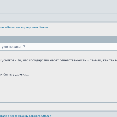
али в Киеве машину адвоката Смалия
- уже не закон ?
убытков? То, что государство несет ответственность = "а-я-яй, как так 
я была у других...
овали в Киеве машину адвоката Смалия