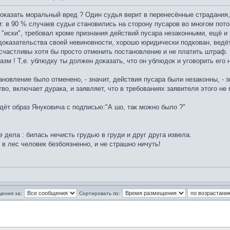
доказать моральный вред ? Один судья верит в перенесённые страдания,
: в 90 % случаев судьи становились на сторону пусаров во многом пото
х "иски", требовал кроме признания действий пусара незаконными, ещё 
о доказательства своей невиновности, хорошо юридически подкован, ведё
счастливы хотя бы просто отменить постановление и не платить штраф. 
зм ! Т,е. ублюдку ты должен доказать, что он ублюдок и уговорить его 
ановление было отменено, - значит, действия пусара были незаконны, - 
о, включает дурака, и заявляет, что в требованиях заявителя этого не 
дёт образ Януковича с подписью:"А шо, так можно было ?"
 дела : билась нечисть грудью в груди и друг друга извела.
 в лес человек безбоязненно, и не страшно ничуть!
щения за:
Сортировать по: