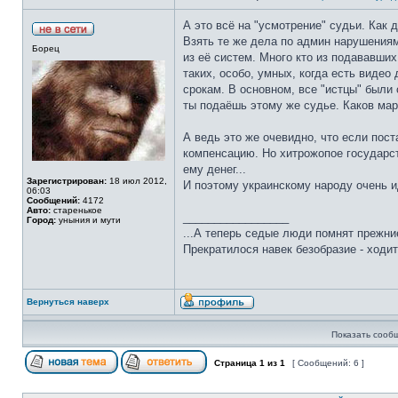
А это всё на "усмотрение" судьи. Как 
Взять те же дела по админ нарушениям
Борец
из её систем. Много кто из подававши
таких, особо, умных, когда есть виде
срокам. В основном, все "истцы" были 
ты подаёшь этому же судье. Каков мара
А ведь это же очевидно, что если пост
компенсацию. Но хитрожопое государств
ему денег...
Зарегистрирован:
18 июл 2012,
И поэтому украинскому народу очень и
06:03
Сообщений:
4172
Авто:
старенькое
_________________
Город:
уныния и мути
...А теперь седые люди помнят прежние
Прекратилося навек безобразие - ходит
Вернуться наверх
Показать сооб
Страница
1
из
1
[ Сообщений: 6 ]