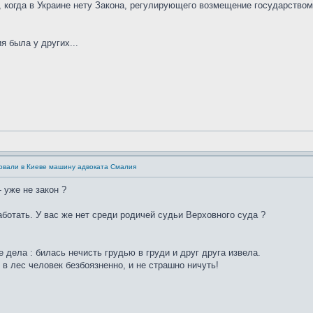
у, когда в Украине нету Закона, регулирующего возмещение государство
я была у других...
овали в Киеве машину адвоката Смалия
- уже не закон ?
аботать. У вас же нет среди родичей судьи Верховного суда ?
 дела : билась нечисть грудью в груди и друг друга извела.
 в лес человек безбоязненно, и не страшно ничуть!