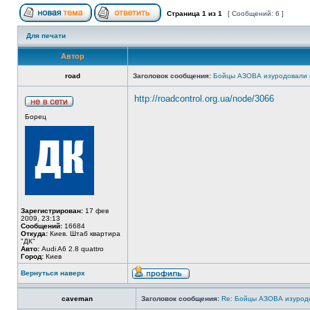
Страница
1
из
1
[ Сообщений: 6 ]
Для печати
Автор
road
Заголовок сообщения:
Бойцы АЗОВА изуродовали 
http://roadcontrol.org.ua/node/3066
Борец
Зарегистрирован:
17 фев
2009, 23:13
Сообщений:
16684
Откуда:
Киев. Штаб квартира
"ДК"
Авто:
Audi A6 2.8 quattro
Город:
Киев
Вернуться наверх
caveman
Заголовок сообщения:
Re: Бойцы АЗОВА изурод