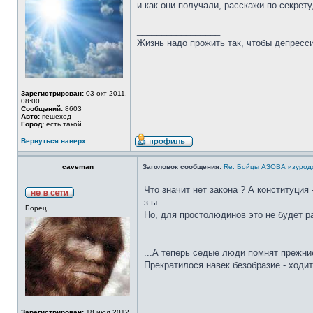
и как они получали, расскажи по секрет
_________________
Жизнь надо прожить так, чтобы депресси
Зарегистрирован:
03 окт 2011,
08:00
Сообщений:
8603
Авто:
пешеход
Город:
есть такой
Вернуться наверх
caveman
Заголовок сообщения:
Re: Бойцы АЗОВА изурод
Что значит нет закона ? А конституция 
з.ы.
Борец
Но, для простолюдинов это не будет р
_________________
...А теперь седые люди помнят прежние
Прекратилося навек безобразие - ходит
Зарегистрирован:
18 июл 2012,