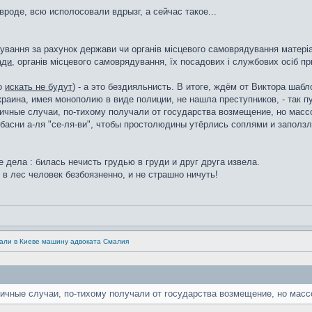
роде, всю исполосовали вдрызг, а сейчас такое...
ування за рахунок держави чи органів місцевого самоврядування матері
ади
, органів місцевого самоврядування, їх посадових і службових осіб пр
бо
искать не будут
) - а это бездияльнисть. В итоге, ждём от Виктора шаб
раина, имея монополию в виде полиции, не нашла преступников, - так пу
ичные случаи, по-тихому получали от государства возмещение, но массо
басни а-ля "се-ля-ви", чтобы простолюдины утёрлись соплями и заползли
 дела : билась нечисть грудью в груди и друг друга извела.
 в лес человек безбоязненно, и не страшно ничуть!
али в Киеве машину адвоката Смалия
ичные случаи, по-тихому получали от государства возмещение, но массо