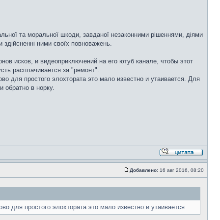
альної та моральної шкоди, завданої незаконними рішеннями, діями
и здійсненні ними своїх повноважень.
лонов исков, и видеоприключений на его ютуб канале, чтобы этот
сть расплачивается за "ремонт".
во для простого элохтората это мало известно и утаивается. Для
 обратно в норку.
Добавлено:
16 авг 2016, 08:20
во для простого элохтората это мало известно и утаивается