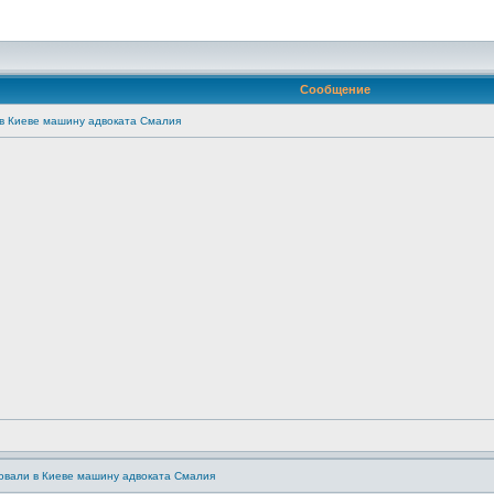
Сообщение
в Киеве машину адвоката Смалия
овали в Киеве машину адвоката Смалия