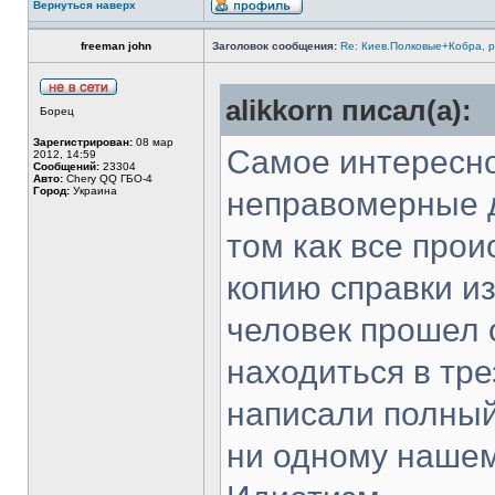
Вернуться наверх
freeman john
Заголовок сообщения:
Re: Киев.Полковые+Кобра, 
alikkorn писал(а):
Борец
Зарегистрирован:
08 мар
Самое интересно
2012, 14:59
Сообщений:
23304
Авто:
Chery QQ ГБО-4
Город:
Украина
неправомерные д
том как все прои
копию справки и
человек прошел 
находиться в тре
написали полный
ни одному нашем