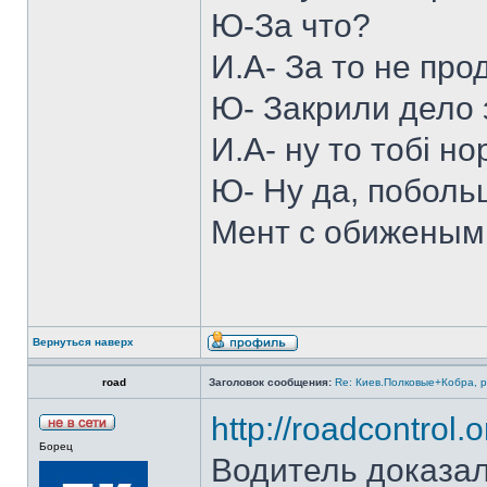
Ю-За что?
И.А- За то не про
Ю- Закрили дело 
И.А- ну то тобі н
Ю- Ну да, побольш
Мент с обиженым
Вернуться наверх
road
Заголовок сообщения:
Re: Киев.Полковые+Кобра, 
http://roadcontrol
Борец
Водитель доказа