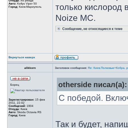
Откуда:
Из рейда
Авто:
Kellys Viper 50
только кислород в
Город:
Киев-Мариуполь
Noize MC.
Сообщение, не относящиеся к теме
Вернуться наверх
alikkorn
Заголовок сообщения:
Re: Киев.Полковые+Кобра, 
otherside писал(а):
Борец
С победой. Включ
Зарегистрирован:
15 фев
2011, 22:42
Сообщений:
1904
Откуда:
Киев
Авто:
Skoda Octavia RS
Город:
Киев
Так и будет, напи