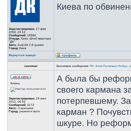
Киева по обвине
Зарегистрирован:
17 фев
2009, 23:13
Сообщений:
16684
Откуда:
Киев. Штаб квартира
"ДК"
Авто:
Audi A6 2.8 quattro
Город:
Киев
Вернуться наверх
caveman
Заголовок сообщения:
Re: Киев.Полковые+Кобра, 
А была бы реформ
Борец
своего кармана 
потерпевшему. Зах
Зарегистрирован:
18 июл
2012, 06:03
Сообщений:
4172
Авто:
старенькое
карман ? Почувств
Город:
уныния и мути
шкуре. Но реформ