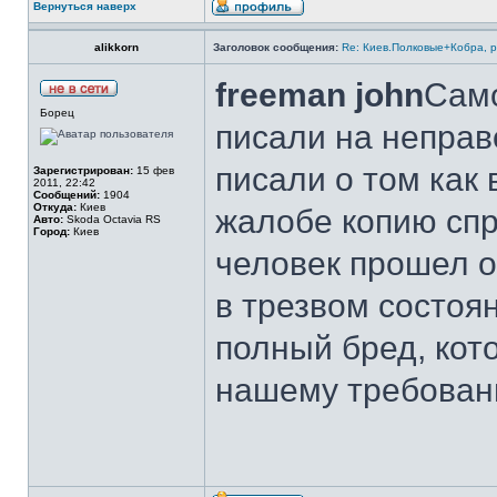
Вернуться наверх
alikkorn
Заголовок сообщения:
Re: Киев.Полковые+Кобра, 
freeman john
Само
Борец
писали на неправ
писали о том как 
Зарегистрирован:
15 фев
2011, 22:42
Сообщений:
1904
Откуда:
Киев
жалобе копию спр
Авто:
Skoda Octavia RS
Город:
Киев
человек прошел о
в трезвом состоян
полный бред, кот
нашему требован