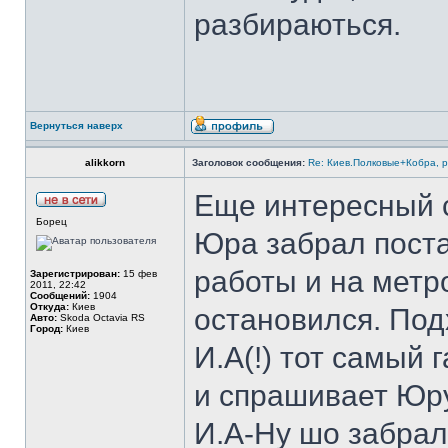
разбираються.
Вернуться наверх
alikkorn
Заголовок сообщения:
Re: Киев.Полковые+Кобра, 
Еще интересный с
Борец
Юра забрал поста
работы и на метр
Зарегистрирован:
15 фев
2011, 22:42
Сообщений:
1904
Откуда:
Киев
остановился. Под
Авто:
Skoda Octavia RS
Город:
Киев
И.А(!) тот самый 
и спрашивает Юр
И.А-Ну шо забрал