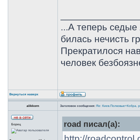
______________
...А теперь седы
билась нечисть гр
Прекратилося нав
человек безбоязн
Вернуться наверх
alikkorn
Заголовок сообщения:
Re: Киев.Полковые+Кобра, 
road писал(а):
Борец
http://roadcontrol