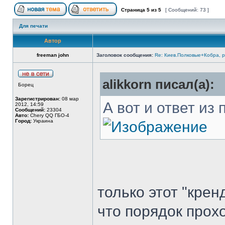
Страница
5
из
5
[ Сообщений: 73 ]
Для печати
Автор
freeman john
Заголовок сообщения:
Re: Киев.Полковые+Кобра, 
alikkorn писал(а):
Борец
Зарегистрирован:
08 мар
А вот и ответ из
2012, 14:59
Сообщений:
23304
Авто:
Chery QQ ГБО-4
Город:
Украина
только этот "крен
что порядок про