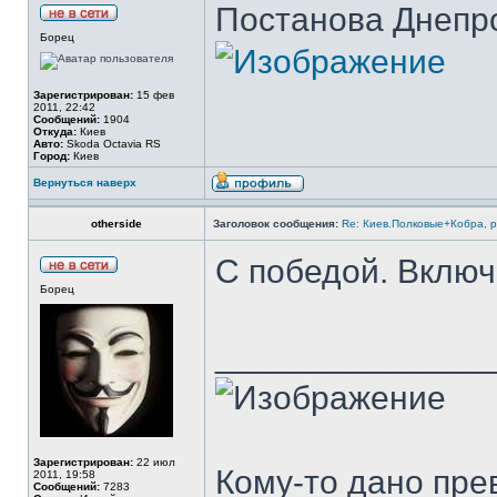
Постанова Днепро
Борец
Зарегистрирован:
15 фев
2011, 22:42
Сообщений:
1904
Откуда:
Киев
Авто:
Skoda Octavia RS
Город:
Киев
Вернуться наверх
otherside
Заголовок сообщения:
Re: Киев.Полковые+Кобра, 
С победой. Включ
Борец
______________
Зарегистрирован:
22 июл
Кому-то дано прев
2011, 19:58
Сообщений:
7283