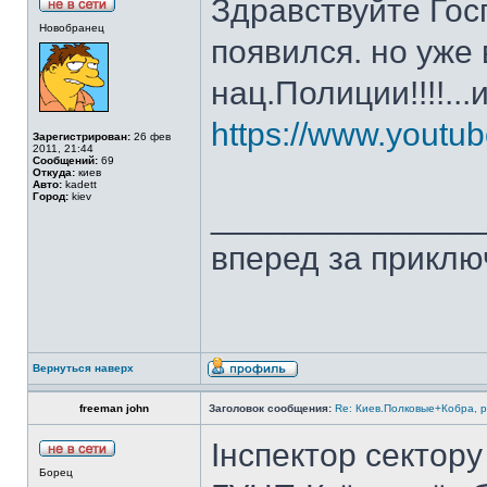
Здравствуйте Госп
Новобранец
появился. но уже
нац.Полиции!!!!...
https://www.yout
Зарегистрирован:
26 фев
2011, 21:44
Сообщений:
69
Откуда:
киев
Авто:
kadett
Город:
kiev
______________
вперед за приклю
Вернуться наверх
freeman john
Заголовок сообщения:
Re: Киев.Полковые+Кобра, 
Інспектор сектору
Борец