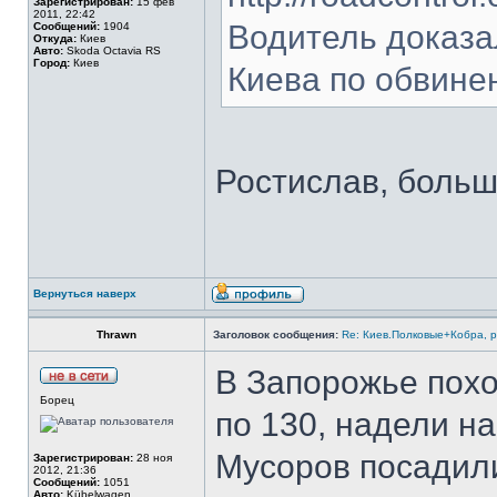
Зарегистрирован:
15 фев
2011, 22:42
Водитель доказа
Сообщений:
1904
Откуда:
Киев
Авто:
Skoda Octavia RS
Город:
Киев
Киева по обвине
Ростислав, больш
Вернуться наверх
Thrawn
Заголовок сообщения:
Re: Киев.Полковые+Кобра, 
В Запорожье похо
Борец
по 130, надели на
Мусоров посадили
Зарегистрирован:
28 ноя
2012, 21:36
Сообщений:
1051
Авто:
Kübelwagen