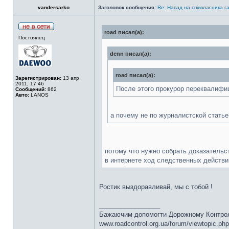
vandersarko
Заголовок сообщения:
Re: Напад на співвласника
road писал(а):
Постоялец
denn писал(а):
road писал(а):
Зарегистрирован:
13 апр
2011, 17:46
После этого прокурор переквалифици
Сообщений:
862
Авто:
LANOS
а почему не по журналистской статье
потому что нужно собрать доказательст
в интернете ход следственных действий
Ростик выздоравливай, мы с тобой !
_________________
Бажаючим допомогти Дорожному Контр
www.roadcontrol.org.ua/forum/viewtopic.p