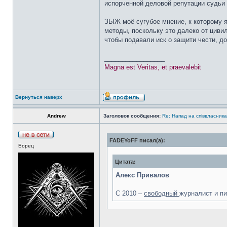
испорченной деловой репутации судьи 
ЗЫЖ моё сугубое мнение, к которому я
методы, поскольку это далеко от циви
чтобы подавали иск о защити чести, д
_________________
Magna est Veritas, et praevalebit
Вернуться наверх
Аndrew
Заголовок сообщения:
Re: Напад на співвласни
FADEYoFF писал(а):
Борец
Цитата:
Алекс Привалов
С 2010 –
свободный
журналист и пи