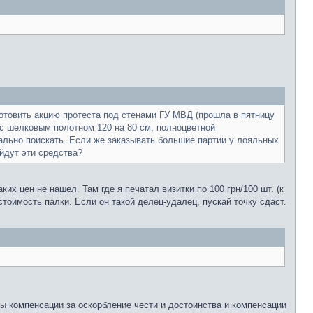
отовить акцию протеста под стенами ГУ МВД (прошла в пятницу
г с шелковым полотном 120 на 80 см, полноцветной
ально поискать. Если же заказывать большие партии у лояльных
йдут эти средства?
ких цен не нашел. Там где я печатал визитки по 100 грн/100 шт. (к
 стоимость палки. Если он такой делец-удалец, пускай точку сдаст.
ты компенсации за оскорбление чести и достоинства и компенсации