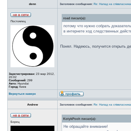
denn
Заголовок сообщения:
Re: Напад на співвласни
road писал(а):
Постоялец
потому что нужно собрать доказатель
в интернете ход следственных действ
Понял. Надеюсь, получится открыть де
Зарегистрирован:
23 мар 2012,
20:02
Сообщений:
299
Авто:
Hyundai
Город:
Киев
Вернуться наверх
Аndrew
Заголовок сообщения:
Re: Напад на співвласни
KotykPooh писал(а):
Борец
Не обращайте внимание!