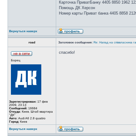
Карточка ПриватБанку 4405 8850 1962 12
Помощь ДК Херсон
Номер карты Приват банка 4405 8858 212
Вернуться наверх
road
Заголовок сообщения:
Re: Напад на співвласника
спасибо!
Борец
Зарегистрирован:
17 фев
2009, 23:13
Сообщений:
16684
Откуда:
Киев. Штаб квартира
"ДК"
Авто:
Audi A6 2.8 quattro
Город:
Киев
Вернуться наверх