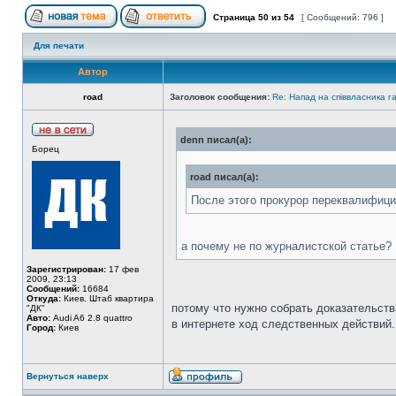
Страница
50
из
54
[ Сообщений: 796 ]
Для печати
Автор
road
Заголовок сообщения:
Re: Напад на співвласника
denn писал(а):
Борец
road писал(а):
После этого прокурор переквалифицир
а почему не по журналистской статье?
Зарегистрирован:
17 фев
2009, 23:13
Сообщений:
16684
Откуда:
Киев. Штаб квартира
потому что нужно собрать доказательств
"ДК"
Авто:
Audi A6 2.8 quattro
в интернете ход следственных действий.
Город:
Киев
Вернуться наверх