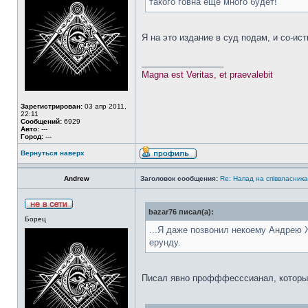
такого говна еще много будет!
Я на это издание в суд подам, и со-и
_________________
Magna est Veritas, et praevalebit
Зарегистрирован:
03 апр 2011,
22:11
Сообщений:
6929
Авто:
---
Город:
---
Вернуться наверх
Аndrew
Заголовок сообщения:
Re: Напад на співвласни
bazar76 писал(а):
Борец
...Я даже позвонил некоему Андрею 
ерунду.
Писал явно профффесссианал, который