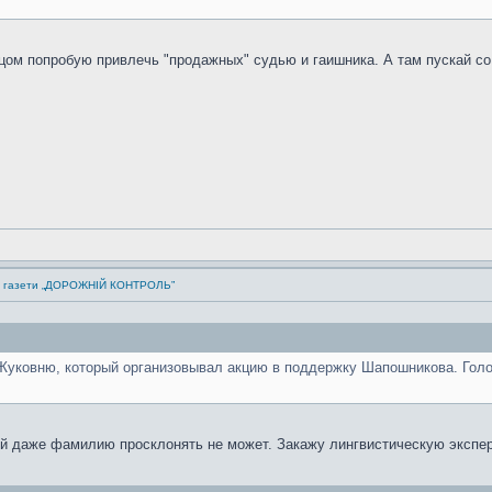
стцом попробую привлечь "продажных" судью и гаишника. А там пускай с
ка газети „ДОРОЖНІЙ КОНТРОЛЬ”
Жуковню, который организовывал акцию в поддержку Шапошникова. Голо
 даже фамилию просклонять не может. Закажу лингвистическую эксперти