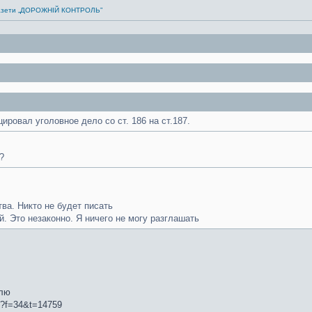
 газети „ДОРОЖНІЙ КОНТРОЛЬ”
ровал уголовное дело со ст. 186 на ст.187.
?
ва. Никто не будет писать
. Это незаконно. Я ничего не могу разглашать
олю
hp?f=34&t=14759