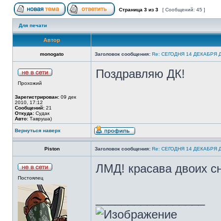
Страница
3
из
3
[ Сообщений: 45 ]
Для печати
Автор
monogato
Заголовок сообщения:
Re: СЕГОДНЯ 14 ДЕКАБРЯ
Поздравляю ДК!
Прохожий
Зарегистрирован:
09 дек
2010, 17:12
Сообщений:
21
Откуда:
Судак
Авто:
Тавруша)
Вернуться наверх
Piston
Заголовок сообщения:
Re: СЕГОДНЯ 14 ДЕКАБРЯ
ЛМД! красава двоих с
Постоялец
_________________