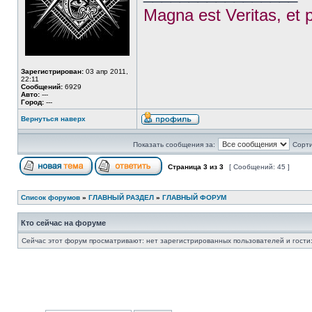
Magna est Veritas, et p
Зарегистрирован:
03 апр 2011,
22:11
Сообщений:
6929
Авто:
---
Город:
---
Вернуться наверх
Показать сообщения за:
Сорти
Страница
3
из
3
[ Сообщений: 45 ]
Список форумов
»
ГЛАВНЫЙ РАЗДЕЛ
»
ГЛАВНЫЙ ФОРУМ
Кто сейчас на форуме
Сейчас этот форум просматривают: нет зарегистрированных пользователей и гости: