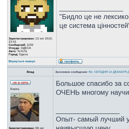
_________________
"Бидло це не лексикон
це система цінностей
Зарегистрирован:
13 окт 2010,
23:41
Сообщений:
1150
Откуда:
ОДЕСА
Авто:
ToYoTa
Город:
Одеса
Вернуться наверх
Влад
Заголовок сообщения:
Re: СЕГОДНЯ 14 ДЕКАБРЯ
Большое спасибо за с
Борец
ОЧЕНЬ многому научи
_________________
Опыт- самый лучший уч
наивысшую цену.
Зарегистрирован:
06 окт