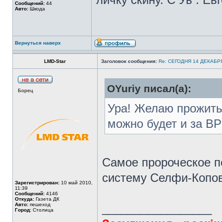
Сообщений:
44
Авто:
Шкода
Вернуться наверх
LMD-Star
Заголовок сообщения:
Re: СЕГОДНЯ 14 ДЕКАБ
OYuriy писал(а):
Борец
Ура! Желаю прожить
можно будет и за ВР
Самое пророческое 
систему Селфи-Копо
Зарегистрирован:
10 май 2010,
11:39
Сообщений:
4146
Откуда:
Газета ДК
Авто:
пешеход
_________________
Город:
Столица