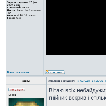
Зарегистрирован:
17 фев
2009, 23:13
Сообщений:
16684
Откуда:
Киев. Штаб квартира
"ДК"
Авто:
Audi A6 2.8 quattro
Город:
Киев
Вернуться наверх
zephyr
Заголовок сообщения:
Re: СЕГОДНЯ 14 ДЕКАБ
Вітаю всіх небайдужи
Борец
гнійник вскрив і стіль