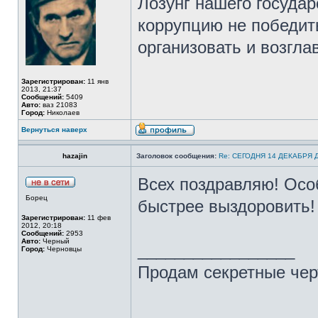
Лозунг нашего государ
коррупцию не победить
организовать и возгла
Зарегистрирован:
11 янв
2013, 21:37
Сообщений:
5409
Авто:
ваз 21083
Город:
Николаев
Вернуться наверх
hazajin
Заголовок сообщения:
Re: СЕГОДНЯ 14 ДЕКАБРЯ
Всех поздравляю! Особ
Борец
быстрее выздоровить!
Зарегистрирован:
11 фев
2012, 20:18
Сообщений:
2953
Авто:
Черный
_________________
Город:
Черновцы
Продам секретные чер