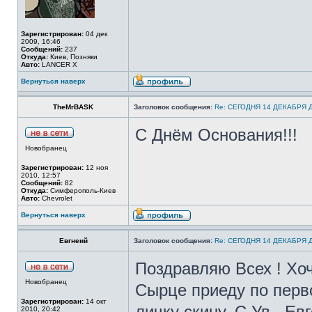
Зарегистрирован:
04 дек
2009, 16:46
Сообщений:
237
Откуда:
Киев, Позняки
Авто:
LANCER X
Вернуться наверх
TheMrBASK
Заголовок сообщения:
Re: СЕГОДНЯ 14 ДЕКАБРЯ
С Днём Основания!!!
Новобранец
Зарегистрирован:
12 ноя
2010, 12:57
Сообщений:
82
Откуда:
Симферополь-Киев
Авто:
Chevrolet
Вернуться наверх
Евгнеий
Заголовок сообщения:
Re: СЕГОДНЯ 14 ДЕКАБРЯ
Поздравляю Всех ! Хоч
Новобранец
Сырце приеду по перв
Зарегистрирован:
14 окт
личку скину. С Ув . Ев
2010, 20:42