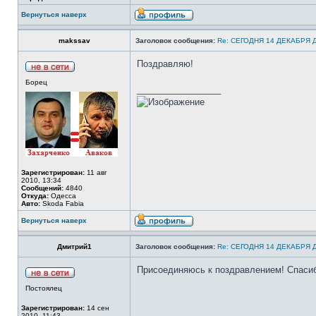
Вернуться наверх
makssav
Заголовок сообщения:
Re: СЕГОДНЯ 14 ДЕКАБРЯ
Поздравляю!
Борец
_________________
Зарегистрирован:
11 авг
2010, 13:34
Сообщений:
4840
Откуда:
Одесса
Авто:
Skoda Fabia
Вернуться наверх
Дмитрий1
Заголовок сообщения:
Re: СЕГОДНЯ 14 ДЕКАБРЯ
Присоединяюсь к поздравлением! Спасибо 
Постоялец
Зарегистрирован:
14 сен
2010, 11:43