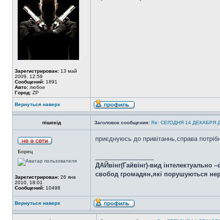
Зарегистрирован:
13 май
2009, 12:59
Сообщений:
1891
Авто:
любое
Город:
ZP
Вернуться наверх
пішохід
Заголовок сообщения:
Re: СЕГОДНЯ 14 ДЕКАБРЯ
приєднуюсь до привітаннь,справа потрібн
Борец
_________________
ДАЙвінг(Гайвінг)-вид інтелектуально 
свобод громадян,які порушуються нер
Зарегистрирован:
26 янв
2010, 18:01
Сообщений:
10498
Вернуться наверх