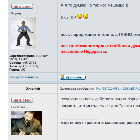
А я то думаю чо так нос чешеццо ))
Борец
ДК с ДР
_________________
весь народ живет в говне, а ГАВНО жи
все толстожопомордые геиШники дума
пассивные Педерасты.
Зарегистрирован:
22 окт
2010, 19:48
Сообщений:
2761
Авто:
вр.ПЕШЕХОД
Город:
UK
Вернуться наверх
Dimonich
Заголовок сообщения:
Re: СЕГОДНЯ 14 ДЕКАБРЯ
поздравляю всех действительных борцов 
помните, что мы здесь не для "лепки от
Постоялец
_________________
мир спасут красота и массовые расст