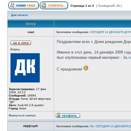
Страница
1
из
3
[ Сообщений: 45 ]
Для печати
Автор
road
Заголовок сообщения:
СЕГОДНЯ 14 ДЕКАБРЯ ДО
Поздравляем всех с Днем рождения Доро
Борец
Именно в этот день, 14 декабря 2008 год
был опубликован первый материал -
За ч
С праздником!
Зарегистрирован:
17 фев
2009, 23:13
Сообщений:
16684
Откуда:
Киев. Штаб квартира
"ДК"
Авто:
Audi A6 2.8 quattro
Город:
Киев
Вернуться наверх
FADEYoFF
Заголовок сообщения:
Re: СЕГОДНЯ 14 ДЕКАБРЯ