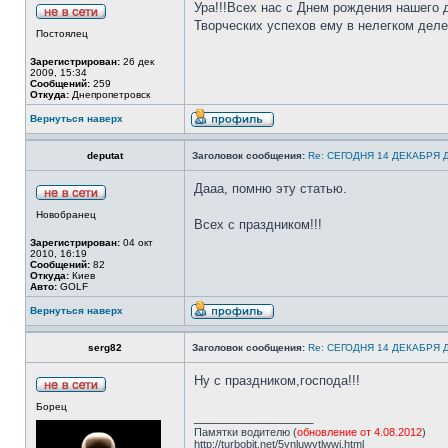
Ура!!!Всех нас с Днем рождения нашего д
Творческих успехов ему в нелегком деле!
Постоялец
Зарегистрирован:
26 дек
2009, 15:34
Сообщений:
259
Откуда:
Днепропетровск
Вернуться наверх
deputat
Заголовок сообщения:
Re: СЕГОДНЯ 14 ДЕКАБРЯ
Дааа, помню эту статью.
Новобранец
Всех с праздником!!!
Зарегистрирован:
04 окт
2010, 16:19
Сообщений:
82
Откуда:
Киев
Авто:
GOLF
Вернуться наверх
serg82
Заголовок сообщения:
Re: СЕГОДНЯ 14 ДЕКАБРЯ
Ну с праздником,господа!!!
Борец
_________________
Памятки водителю (
обновление от 4.08.2012
)
http://turbobit.net/5ynluwvtlwwi.html