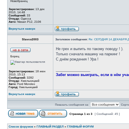
Новобранец
Зарегистрирован:
13 дек
2010, 14:48
Сообщений:
33
Откуда:
Одесса
Авто:
Nissan P12, 2106
Вернуться наверх
Slavco2003
Заголовок сообщения:
Re: СЕГОДНЯ 14 ДЕКАБРЯ
Не грех и выпить по такому поводу ! ).
Только сначала машину на паркинг !
Борец
С днём рождения ! Ура !
_________________
Зарегистрирован:
18 июн
Забег можно выиграть, если в нём уча
2010, 15:13
Сообщений:
3282
Откуда:
Хмельницкий
Авто:
Ford Mondeo
Город:
Хмельницкий
Вернуться наверх
Показать сообщения за:
Сорти
Страница
1
из
3
[ Сообщений: 45 ]
Список форумов
»
ГЛАВНЫЙ РАЗДЕЛ
»
ГЛАВНЫЙ ФОРУМ