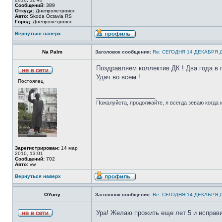
Сообщений:
389
Откуда:
Днепропетровск
Авто:
Skoda Octavia RS
Город:
Днепропетровск
Вернуться наверх
Na Palm
Заголовок сообщения:
Re: СЕГОДНЯ 14 ДЕКАБРЯ
Поздравляем коллектив ДК ! Два года в 
Удач во всем !
Постоялец
_________________
Пожалуйста, продолжайте, я всегда зеваю когда м
Зарегистрирован:
14 мар
2010, 13:01
Сообщений:
702
Авто:
vw
Вернуться наверх
OYuriy
Заголовок сообщения:
Re: СЕГОДНЯ 14 ДЕКАБРЯ
Ура! Желаю прожить еще лет 5 и исправ