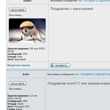
slepen
Заголовок сообщения:
Re: СЕГОДНЯ 14 ДЕКАБ
Поздравляю с взрослением!
Постоялец
Зарегистрирован:
09 ноя 2010,
09:56
Сообщений:
153
Откуда:
Kiev
Авто:
красивый
Вернуться наверх
SvAn
Заголовок сообщения:
Re: СЕГОДНЯ 14 ДЕКАБРЯ
Поздравляю всех!!! С кем знакома-искре
Постоялец
Зарегистрирован:
12 окт
2010, 09:10
Сообщений:
285
Откуда:
Киев
Авто:
Peugeot 307
Город:
Киев