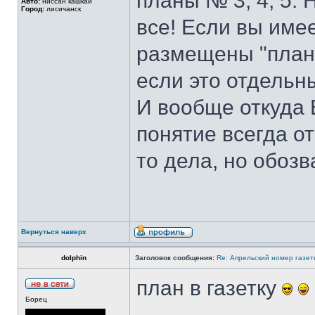
планы № 3, 4, 5. 
Авто:
ниссан кашкай
Город:
лисичанск
все! Если вы имее
размещены "планы"
если это отдельны
И вообще откуда 
понятие всегда о
то дела, но обозв
Вернуться наверх
dolphin
Заголовок сообщения:
Re: Апрельский номер газет
план в газетку
Борец