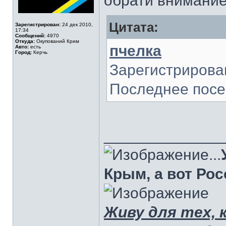
обрати внимание
Цитата:
Зарегистрирован:
24 дек 2010,
17:34
Сообщений:
4970
Откуда:
Окупований Крим
пчелка
Авто:
есть
Город:
Керчь
Зарегистрирован
Последнее посещ
______________
...
Крым, а вот Рос
Живу для тех, 