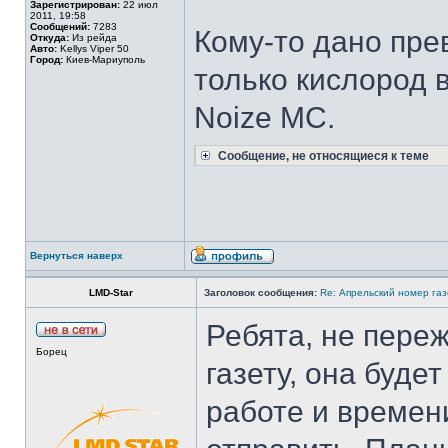
Зарегистрирован:
22 июл
2011, 19:58
Сообщений:
7283
Кому-то дано прев
Откуда:
Из рейда
Авто:
Kellys Viper 50
Город:
Киев-Мариуполь
только кислород в
Noize MC.
Сообщение, не относящиеся к теме
Вернуться наверх
LMD-Star
Заголовок сообщения:
Re: Апрельский номер газ
Ребята, не пере
Борец
газету, она буде
работе и времен