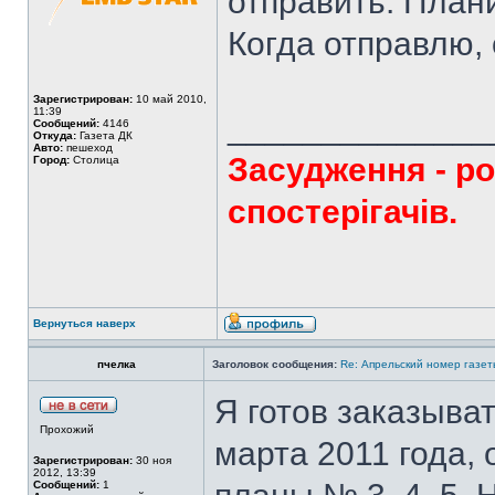
отправить. План
Когда отправлю, 
Зарегистрирован:
10 май 2010,
11:39
______________
Сообщений:
4146
Откуда:
Газета ДК
Авто:
пешеход
Засудження - ро
Город:
Столица
спостерігачів.
Вернуться наверх
пчелка
Заголовок сообщения:
Re: Апрельский номер газет
Я готов заказыват
Прохожий
марта 2011 года, 
Зарегистрирован:
30 ноя
2012, 13:39
Сообщений:
1