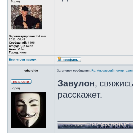
Борец
Зарегистрирован:
04 янв
2011, 00:47
Сообщений:
4466
Откуда:
ДК Киев
Авто:
Volvo
Город:
Киев
Вернуться наверх
otherside
Заголовок сообщения:
Re: Апрельский номер газет
Завулон
, свяжис
Борец
расскажет.
______________