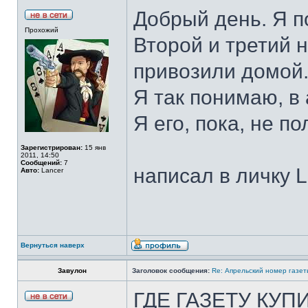
Добрый день. Я п
Прохожий
Второй и третий 
привозили домой.
Я так понимаю, в
Я его, пока, не п
Зарегистрирован:
15 янв
2011, 14:50
Сообщений:
7
написал в личку L
Авто:
Lancer
Вернуться наверх
Завулон
Заголовок сообщения:
Re: Апрельский номер газет
ГДЕ ГАЗЕТУ КУП