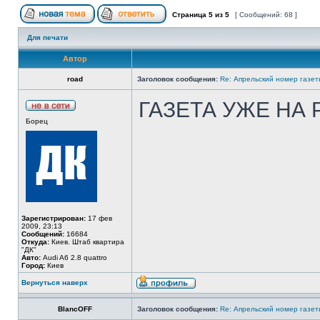
Страница
5
из
5
[ Сообщений: 68 ]
Для печати
Автор
road
Заголовок сообщения:
Re: Апрельский номер газет
ГАЗЕТА УЖЕ НА 
Борец
Зарегистрирован:
17 фев
2009, 23:13
Сообщений:
16684
Откуда:
Киев. Штаб квартира
"ДК"
Авто:
Audi A6 2.8 quattro
Город:
Киев
Вернуться наверх
BlancOFF
Заголовок сообщения:
Re: Апрельский номер газет