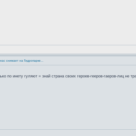
нас снимает на Гидропарке...
о по инету гуляют = знай страна своих героев-гееров-гаеров-лиц не трад