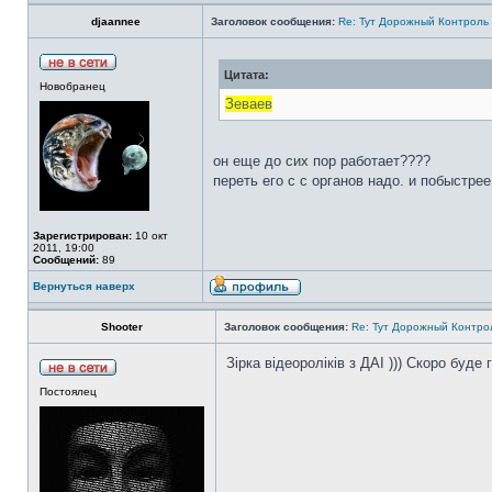
djaannee
Заголовок сообщения:
Re: Тут Дорожный Контроль 
Цитата:
Новобранец
Зеваев
он еще до сих пор работает????
переть его с с органов надо. и побыстрее
Зарегистрирован:
10 окт
2011, 19:00
Сообщений:
89
Вернуться наверх
Shooter
Заголовок сообщения:
Re: Тут Дорожный Контрол
Зірка відеороліків з ДАІ ))) Скоро буде
Постоялец