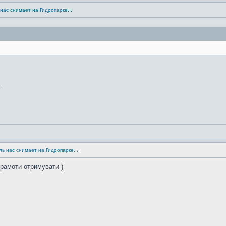
нас снимает на Гидропарке...
.
ь нас снимает на Гидропарке...
 грамоти отримувати )