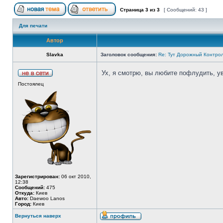
Страница
3
из
3
[ Сообщений: 43 ]
Для печати
Автор
Slavka
Заголовок сообщения:
Re: Тут Дорожный Контрол
Ух, я смотрю, вы любите пофлудить, 
Постоялец
Зарегистрирован:
06 окт 2010,
12:38
Сообщений:
475
Откуда:
Киев
Авто:
Daewoo Lanos
Город:
Киев
Вернуться наверх