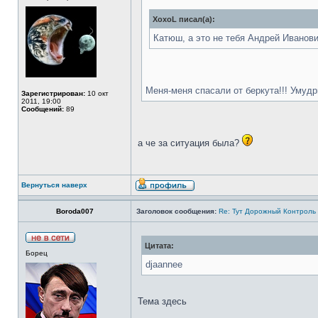
XoxoL писал(а):
Катюш, а это не тебя Андрей Иванови
Меня-меня спасали от беркута!!! Умуд
Зарегистрирован:
10 окт
2011, 19:00
Сообщений:
89
а че за ситуация была?
Вернуться наверх
Boroda007
Заголовок сообщения:
Re: Тут Дорожный Контроль 
Цитата:
Борец
djaannee
Тема здесь