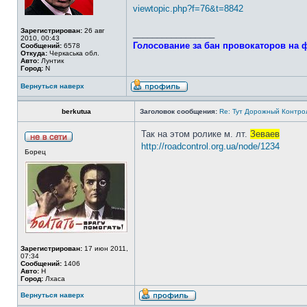
viewtopic.php?f=76&t=8842
Зарегистрирован:
26 авг
_________________
2010, 00:43
Голосование за бан провокаторов на 
Сообщений:
6578
Откуда:
Черкаська обл.
Авто:
Лунтик
Город:
N
Вернуться наверх
berkutua
Заголовок сообщения:
Re: Тут Дорожный Контрол
Так на этом ролике м. лт.
Зеваев
http://roadcontrol.org.ua/node/1234
Борец
Зарегистрирован:
17 июн 2011,
07:34
Сообщений:
1406
Авто:
H
Город:
Лхаса
Вернуться наверх