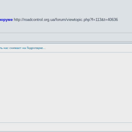
форуме
http://roadcontrol.org.ua/forum/viewtopic.php?f=113&t=40636
ь нас снимает на Гидропарке...