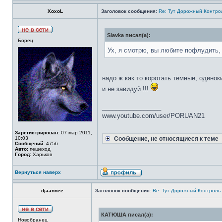
XoxoL
Заголовок сообщения:
Re: Тут Дорожный Контрол
Slavka писал(а):
Борец
Ух, я смотрю, вы любите пофлудить
надо ж как то коротать темные, одинок
и не завидуй !!!
_________________
www.youtube.com/user/PORUAN21
Зарегистрирован:
07 мар 2011,
10:03
Сообщение, не относящиеся к теме
Сообщений:
4756
Авто:
пешеход
Город:
Харьков
Вернуться наверх
djaannee
Заголовок сообщения:
Re: Тут Дорожный Контроль 
КАТЮША писал(а):
Новобранец