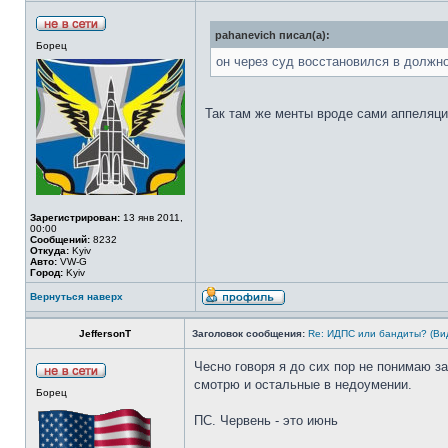
pahanevich писал(а):
Борец
он через суд восстановился в должно
Так там же менты вроде сами аппеляц
Зарегистрирован:
13 янв 2011,
00:00
Сообщений:
8232
Откуда:
Kyiv
Авто:
VW-G
Город:
Kyiv
Вернуться наверх
JeffersonT
Заголовок сообщения:
Re: ИДПС или бандиты? (Ви
Чесно говоря я до сих пор не понимаю 
смотрю и остальные в недоумении.
Борец
ПС. Червень - это июнь