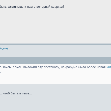
быть заглянешь к нам в вечерний квартал!
Видео)
аю зачем
XoxoL
выложил эту постанову, на форуме была более новая
ин
.
. чтоб была в теме...