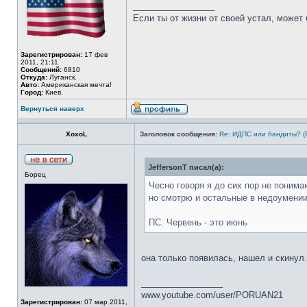
_________________
Если ты от жизни от своей устал, может 
Зарегистрирован:
17 фев
2011, 21:11
Сообщений:
6810
Откуда:
Луганск.
Авто:
Американская мечта!
Город:
Киев.
Вернуться наверх
XoxoL
Заголовок сообщения:
Re: ИДПС или бандиты? (
JeffersonT писал(а):
Борец
Чесно говоря я до сих пор не поним
но смотрю и остальные в недоумении
ПС. Червень - это июнь
она только появилась, нашел и скинул..
_________________
www.youtube.com/user/PORUAN21
Зарегистрирован:
07 мар 2011,