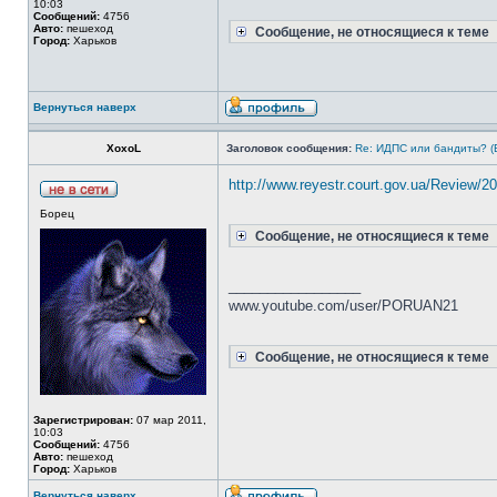
10:03
Сообщений:
4756
Авто:
пешеход
Сообщение, не относящиеся к теме
Город:
Харьков
Вернуться наверх
XoxoL
Заголовок сообщения:
Re: ИДПС или бандиты? (
http://www.reyestr.court.gov.ua/Review/2
Борец
Сообщение, не относящиеся к теме
_________________
www.youtube.com/user/PORUAN21
Сообщение, не относящиеся к теме
Зарегистрирован:
07 мар 2011,
10:03
Сообщений:
4756
Авто:
пешеход
Город:
Харьков
Вернуться наверх