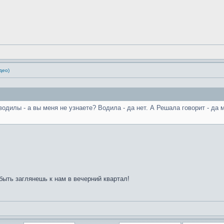
део)
дилы - а вы меня не узнаете? Водила - да нет. А Решала говорит - да мен
быть заглянешь к нам в вечерний квартал!