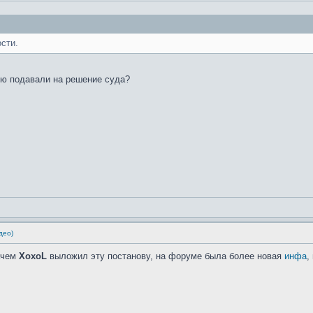
сти.
ию подавали на решение суда?
део)
зачем
XoxoL
выложил эту постанову, на форуме была более новая
инфа
,