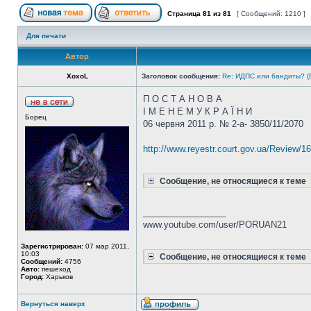
Страница
81
из
81
[ Сообщений: 1210 ]
Для печати
Автор
XoxoL
Заголовок сообщения:
Re: ИДПС или бандиты? (
П О С Т А Н О В А
І М Е Н Е М У К Р А Ї Н И
Борец
06 червня 2011 р. № 2-а- 3850/11/2070
http://www.reyestr.court.gov.ua/Review/1
Сообщение, не относящиеся к теме
_________________
www.youtube.com/user/PORUAN21
Зарегистрирован:
07 мар 2011,
10:03
Сообщение, не относящиеся к теме
Сообщений:
4756
Авто:
пешеход
Город:
Харьков
Вернуться наверх