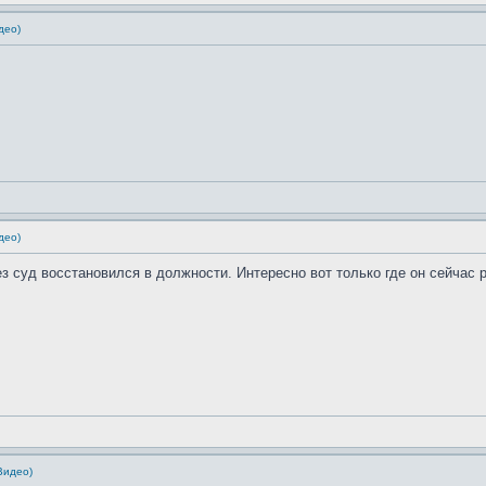
део)
део)
ез суд восстановился в должности. Интересно вот только где он сейчас р
Видео)