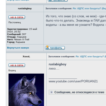
ruslabigboy
Заголовок сообщения:
Re: ИДПС или бандиты? (Ви
Из того, что знаю (со слов, не мое) - гд
было что-то делать. Знакомцы в ГАИ дал
Постоялец
водилы - а вы меня не узнаете? Водила - д
Зарегистрирован:
15 май
2010, 20:32
Сообщений:
307
Откуда:
Харьков
Авто:
Nissan X-Trail
Город:
Харьков
Вернуться наверх
XoxoL
Заголовок сообщения:
Re: ИДПС или бандиты? (
ruslabigboy
лихо....
Борец
_________________
www.youtube.com/user/PORUAN21
Сообщение, не относящиеся к теме