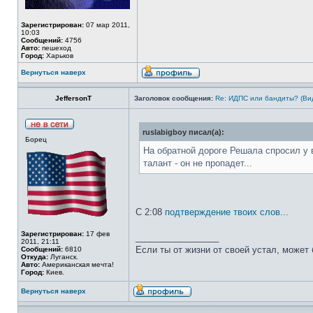
Зарегистрирован:
07 мар 2011,
10:03
Сообщений:
4756
Авто:
пешеход
Город:
Харьков
Вернуться наверх
JeffersonT
Заголовок сообщения:
Re: ИДПС или бандиты? (Ви
ruslabigboy писал(а):
Борец
На обратной дороге Решала спросил у во
талант - он не пропадет...
С 2:08
подтверждение твоих слов...
Зарегистрирован:
17 фев
_________________
2011, 21:11
Если ты от жизни от своей устал, может 
Сообщений:
6810
Откуда:
Луганск.
Авто:
Американская мечта!
Город:
Киев.
Вернуться наверх