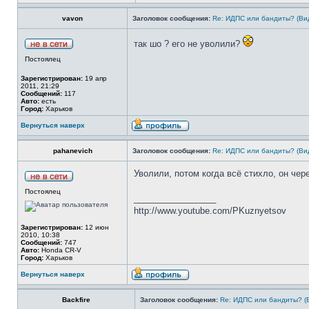
vavon
Заголовок сообщения:
Re: ИДПС или бандиты? (Ви
так шо ? его не уволили?
Постоялец
Зарегистрирован:
19 апр
2011, 21:29
Сообщений:
117
Авто:
есть
Город:
Харьков
Вернуться наверх
pahanevich
Заголовок сообщения:
Re: ИДПС или бандиты? (Ви
Уволили, потом когда всё стихло, он чер
Постоялец
_________________
http://www.youtube.com/PKuznyetsov
Зарегистрирован:
12 июн
2010, 10:38
Сообщений:
747
Авто:
Honda CR-V
Город:
Харьков
Вернуться наверх
Backfire
Заголовок сообщения:
Re: ИДПС или бандиты? (