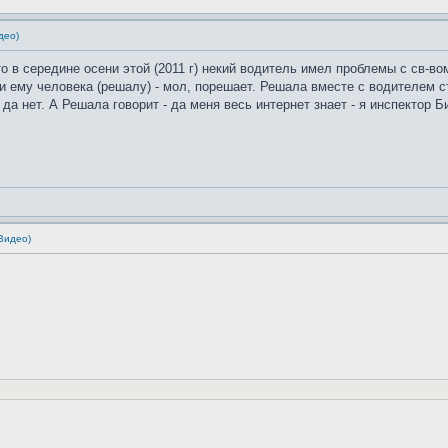
део)
е-то в середине осени этой (2011 г) некий водитель имел проблемы с св-в
и ему человека (решалу) - мол, порешает. Решала вместе с водителем с
а нет. А Решала говорит - да меня весь интернет знает - я инспектор Бита
Видео)