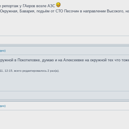
те репортаж у ГАеров возле АЗС
. Окружная, Бавария, подьём от СТО Песочин в направлении Высокого, 
део)
кружной в Покотиловке, думаю и на Алексеевке на окружной тех что тоже
1, 12:15, всего редактировалось 2 раз(а).
део)