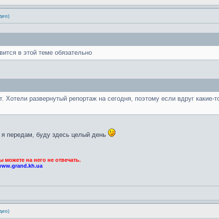
део)
вится в этой теме обязательно
т. Хотели развернутый репортаж на сегодня, поэтому если вдруг какие-
, я передам, буду здесь целый день
можете на него не отвечать.
www.grand.kh.ua
део)