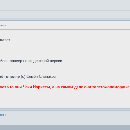
део)
вляет.
ебось лансер не из дешевой версии.
вёт вполне
(с) Семён Слепаков
ют что они Чаки Нориссы, а на самом деле они толстожопомордые
део)