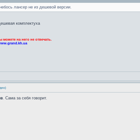
небось лансер не из дешевой версии.
 дешевая комплектуха
можете на него не отвечать.
www.grand.kh.ua
део)
ев
. Сама за себя говорит.