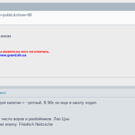
age=public&show=98
 зеком
можете на него не отвечать.
www.grand.kh.ua
део)
дня капитан = ~ротный. В 90х он еще в школу ходил.
т число воров и разбойников. Лао Цзы
er enemy. Friedrich Nietzsche