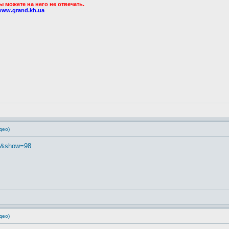
можете на него не отвечать.
www.grand.kh.ua
део)
 ic&show=98
део)