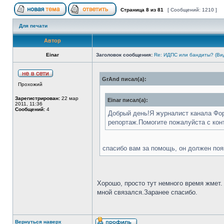
Страница
8
из
81
[ Сообщений: 1210 ]
Для печати
Автор
Einar
Заголовок сообщения:
Re: ИДПС или бандиты? (Ви
GrAnd писал(а):
Прохожий
Зарегистрирован:
22 мар
Einar писал(а):
2011, 11:36
Сообщений:
4
Добрый день!Я журналист канала Фор
репортаж.Помогите пожалуйста с кон
спасибо вам за помощь, он должен поя
Хорошо, просто тут немного время жмет.
мной связался.Заранее спасибо.
Вернуться наверх