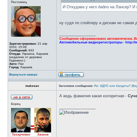
Постоялец
И Откудава у него бабло на Лансер? И 
ну судя по спойлеру и дискам не самая
_________________
Сообщение сформировано автоматически. Вы 
Автомобильные видеорегистраторы - http://
Зарегистрирован:
21 апр
2010, 15:09
Сообщений:
643
Откуда:
Украина, Харьков
(недалеко от деревни
Гадюкино:)
Авто:
Fiat
Город:
Харьков
Вернуться наверх
makssav
Заголовок сообщения:
Re: ИДПС или бандиты? (Ви
А ведь фамилия какая колоритная -
Суч
Борец
_________________