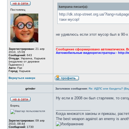
kampana писал(а):
Постоялец
http://dk.stop-street.org.ua/?lang=ru&p
таки мусор!
не удивлюсь если этот мусор был в 90-х
_________________
Зарегистрирован:
21 апр
Сообщение сформировано автоматически. Вы 
2010, 15:09
Автомобильные видеорегистраторы - http://
Сообщений:
643
Откуда:
Украина, Харьков
(недалеко от деревни
Гадюкино:)
Авто:
Fiat
Город:
Харьков
Вернуться наверх
grinder
Заголовок сообщения:
Re: ИДПС или бандиты? (Ви
Ну если в 2008 он был старлеем, то сего
Борец
_________________
Когда множатся законы и приказы, расте
The best weapon against an enemy is anoth
Зарегистрирован:
09 апр
2010, 08:44
Сообщений:
1730