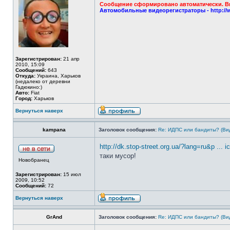
Сообщение сформировано автоматически. Вы 
Автомобильные видеорегистраторы - http://
Зарегистрирован:
21 апр
2010, 15:09
Сообщений:
643
Откуда:
Украина, Харьков
(недалеко от деревни
Гадюкино:)
Авто:
Fiat
Город:
Харьков
Вернуться наверх
kampana
Заголовок сообщения:
Re: ИДПС или бандиты? (Ви
http://dk.stop-street.org.ua/?lang=ru&p ...
таки мусор!
Новобранец
Зарегистрирован:
15 июл
2009, 10:52
Сообщений:
72
Вернуться наверх
GrAnd
Заголовок сообщения:
Re: ИДПС или бандиты? (Ви