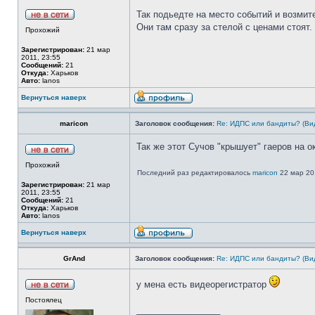
Так подьедте на место событий и возми
Они там сразу за стелой с ценами стоят
Прохожий
Зарегистрирован:
21 мар
2011, 23:55
Сообщений:
21
Откуда:
Харьков
Авто:
lanos
Вернуться наверх
maricon
Заголовок сообщения:
Re: ИДПС или бандиты? (Ви
Так же этот Сучов "крышует" гаеров на о
Прохожий
Последний раз редактировалось
maricon
22 мар 201
Зарегистрирован:
21 мар
2011, 23:55
Сообщений:
21
Откуда:
Харьков
Авто:
lanos
Вернуться наверх
GrAnd
Заголовок сообщения:
Re: ИДПС или бандиты? (Ви
у мена есть видеорегистратор
Постоялец
_________________