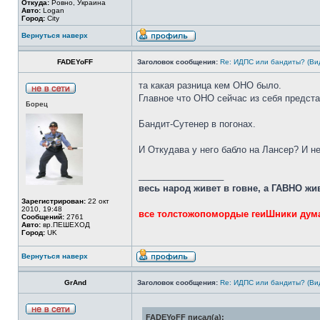
Откуда:
Ровно, Украина
Авто:
Logan
Город:
City
Вернуться наверх
FADEYoFF
Заголовок сообщения:
Re: ИДПС или бандиты? (Ви
та какая разница кем ОНО было.
Главное что ОНО сейчас из себя предста
Борец
Бандит-Сутенер в погонах.
И Откудава у него бабло на Лансер? И н
_________________
весь народ живет в говне, а ГАВНО жи
Зарегистрирован:
22 окт
2010, 19:48
все толстожопомордые геиШники дума
Сообщений:
2761
Авто:
вр.ПЕШЕХОД
Город:
UK
Вернуться наверх
GrAnd
Заголовок сообщения:
Re: ИДПС или бандиты? (Ви
FADEYoFF писал(а):