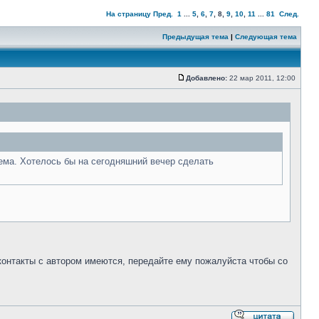
На страницу
Пред.
1
...
5
,
6
,
7
,
8
,
9
,
10
,
11
...
81
След.
Предыдущая тема
|
Следующая тема
Добавлено:
22 мар 2011, 12:00
ема. Хотелось бы на сегодняшний вечер сделать
 контакты с автором имеются, передайте ему пожалуйста чтобы со