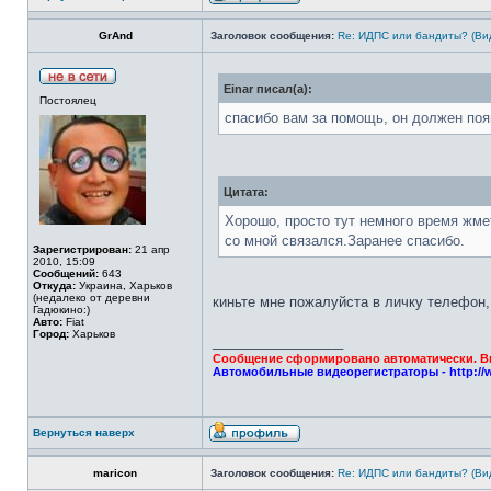
GrAnd
Заголовок сообщения:
Re: ИДПС или бандиты? (Ви
Einar писал(а):
Постоялец
спасибо вам за помощь, он должен поя
Цитата:
Хорошо, просто тут немного время жме
со мной связался.Заранее спасибо.
Зарегистрирован:
21 апр
2010, 15:09
Сообщений:
643
Откуда:
Украина, Харьков
(недалеко от деревни
киньте мне пожалуйста в личку телефон
Гадюкино:)
Авто:
Fiat
Город:
Харьков
_________________
Сообщение сформировано автоматически. Вы 
Автомобильные видеорегистраторы - http://
Вернуться наверх
maricon
Заголовок сообщения:
Re: ИДПС или бандиты? (Ви