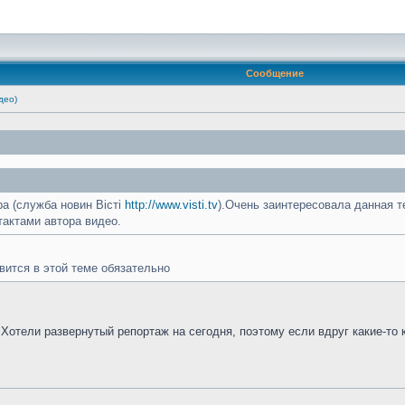
Сообщение
део)
а (служба новин Вісті
http://www.visti.tv
).Очень заинтересовала данная т
тактами автора видео.
вится в этой теме обязательно
 Хотели развернутый репортаж на сегодня, поэтому если вдруг какие-то