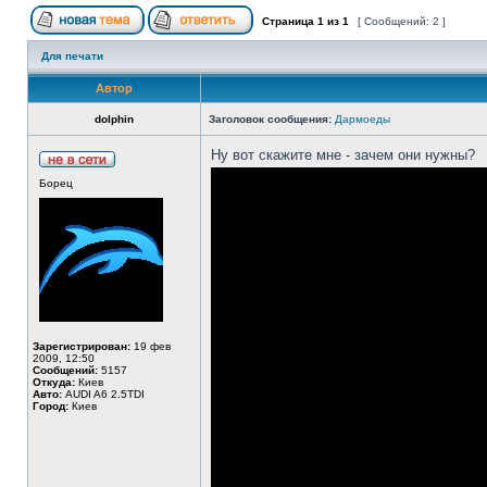
Страница
1
из
1
[ Сообщений: 2 ]
Для печати
Автор
dolphin
Заголовок сообщения:
Дармоеды
Ну вот скажите мне - зачем они нужны?
Борец
Зарегистрирован:
19 фев
2009, 12:50
Сообщений:
5157
Откуда:
Киев
Авто:
AUDI A6 2.5TDI
Город:
Киев