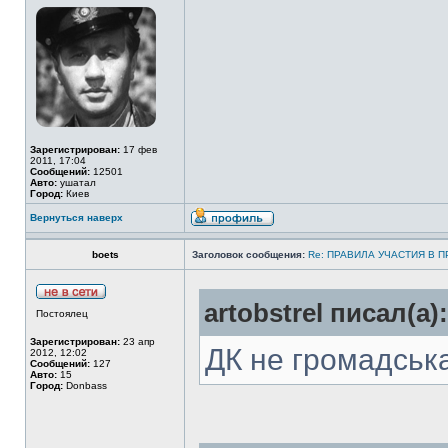
Зарегистрирован:
17 фев
2011, 17:04
Сообщений:
12501
Авто:
ушатал
Город:
Киев
Вернуться наверх
boets
Заголовок сообщения:
Re: ПРАВИЛА УЧАСТИЯ В 
artobstrel писал(а):
Постоялец
Зарегистрирован:
23 апр
ДК не громадська
2012, 12:02
Сообщений:
127
Авто:
15
Город:
Donbass