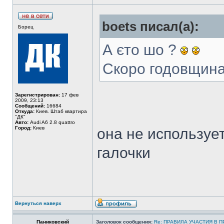
boets писал(а):
Борец
А єто шо ?
Скоро годовщин
Зарегистрирован:
17 фев
2009, 23:13
Сообщений:
16684
Откуда:
Киев. Штаб квартира
"ДК"
Авто:
Audi A6 2.8 quattro
Город:
Киев
она не используе
галочки
Вернуться наверх
Паниковский
Заголовок сообщения:
Re: ПРАВИЛА УЧАСТИЯ В 