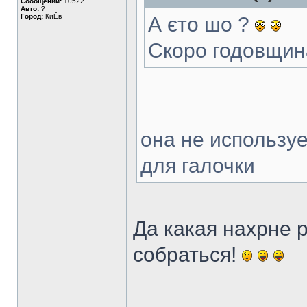
Сообщений:
10522
Авто:
?
Город:
КиЁв
А єто шо ?
Скоро годовщи
она не используе
для галочки
Да какая нахрне р
собраться!
______________