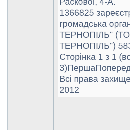
Раскової, 4-А.
1366825 зареєст
громадська орг
ТЕРНОПІЛЬ" (Т
ТЕРНОПІЛЬ") 583
Сторінка 1 з 1 (в
3)ПершаПоперед
Всі права захище
2012