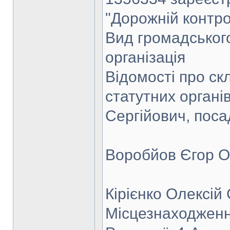
"Дорожній контро
Вид громадськог
організація
Відомості про ск
статутних орган
Сергійович, посад
Воробйов Єгор О
Кірієнко Олексій
Місцезнаходження