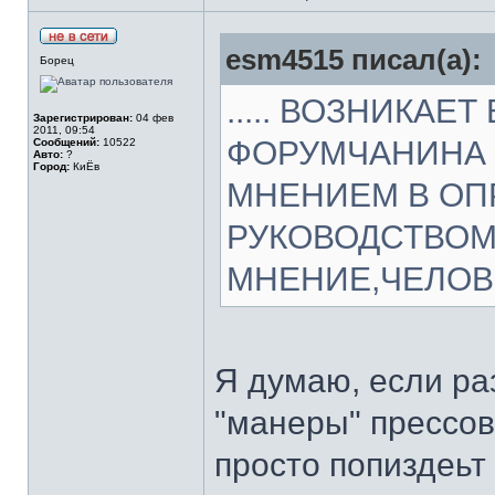
esm4515 писал(а):
Борец
..... ВОЗНИКАЕ
Зарегистрирован:
04 фев
2011, 09:54
ФОРУМЧАНИНА 
Сообщений:
10522
Авто:
?
Город:
КиЁв
МНЕНИЕМ В ОП
РУКОВОДСТВОМ
МНЕНИЕ,ЧЕЛОВЕ
Я думаю, если ра
"манеры" прессов
просто попиздеьт