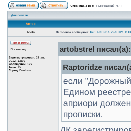
Страница
3
из
5
[ Сообщений: 67 ]
Для печати
Автор
boets
Заголовок сообщения:
Re: ПРАВИЛА УЧАСТИЯ В 
artobstrel писал(а):
Постоялец
Зарегистрирован:
23 апр
2012, 12:02
Сообщений:
127
Raptoridze писал(
Авто:
15
Город:
Donbass
если "Дорожный
Едином реестре 
априори должен
прописки.
ДК зарегистрир