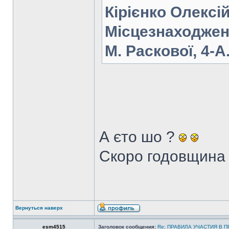
Кірієнко Олексі
Місцезнаходженн
М. Раскової, 4-А
А єто шо ?
Скоро годовщин
Вернуться наверх
esm4515
Заголовок сообщения:
Re: ПРАВИЛА УЧАСТИЯ В 