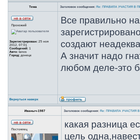
Тема
Заголовок сообщения:
Re: ПРАВИЛА УЧАСТИЯ В 
Все правильно на
Прохожий
зарегистрировано
создают неадеква
Зарегистрирован:
25 ноя
2012, 07:01
Сообщений:
1
Авто:
lanos
А значит надо гна
Город:
донецк
любом деле-это ба
Вернуться наверх
Иваныч-1987
Заголовок сообщения:
Re: ПРАВИЛА УЧАСТИЯ 
какая разница ес
Постоялец
цель одна,навес