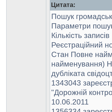
Цитата:
Пошук громадсь
Параметри пошук
Кількість записів
Реєстраційний н
Стан Повне найм
найменування) Но
дубліката свідоцт
1343043 зареєст
"Дорожній контро
10.06.2011
1356334 зареєст