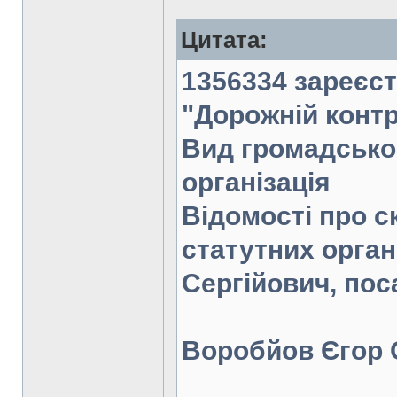
Цитата:
1356334 зареєст
"Дорожній контр
Вид громадсько
організація
Відомості про с
статутних орга
Сергійович, поса
Воробйов Єгор 