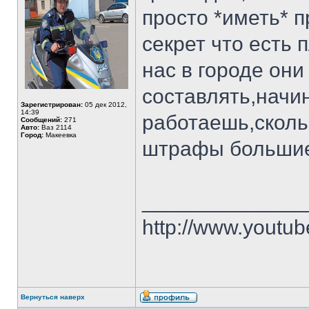
просто *иметь* п
секрет что есть 
нас в городе они
составлять,начи
Зарегистрирован:
05 дек 2012,
14:39
работаешь,сколь
Сообщений:
271
Авто:
Ваз 2114
Город:
Макеевка
штрафы большие.
______________
http://www.youtu
Вернуться наверх