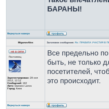
БАРАНЫ!
Вернуться наверх
MigunovAlex
Заголовок сообщения:
Re: ПРАВИЛА УЧАСТИЯ В 
Все предельно по
Постоялец
быть, не только 
посетителей, что
Зарегистрирован:
28 ноя
это происходит.
2012, 12:12
Сообщений:
182
Авто:
Daewoo Lanos
Город:
Киев
Вернуться наверх