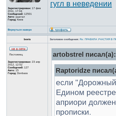
гугл в неведении
Зарегистрирован:
17 фев
2011, 17:04
Сообщений:
12501
Авто:
ушатал
Город:
Киев
Вернуться наверх
boets
Заголовок сообщения:
Re: ПРАВИЛА УЧАСТИЯ В 
artobstrel писал(а):
Постоялец
Зарегистрирован:
23 апр
2012, 12:02
Сообщений:
127
Raptoridze писал(
Авто:
15
Город:
Donbass
если "Дорожный
Едином реестре 
априори должен
прописки.