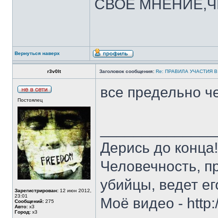
СВОЕ МНЕНИЕ,Ч
Вернуться наверх
r3v0lt
Заголовок сообщения:
Re: ПРАВИЛА УЧАСТИЯ 
все предельно ч
Постоялец
______________
Дерись до конца
Человечность, п
убийцы, ведет ег
Зарегистрирован:
12 июн 2012,
23:01
Моё видео - http
Сообщений:
275
Авто:
х3
Город:
х3