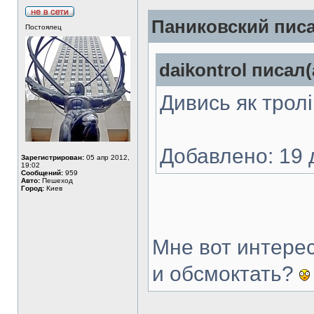
Паниковский писа
Постоялец
daikontrol писал(
Дивись як трол
Добавлено: 19
Зарегистрирован:
05 апр 2012,
19:02
Сообщений:
959
Авто:
Пешеход
Город:
Киев
Мне вот интерес
и обсмоктать?