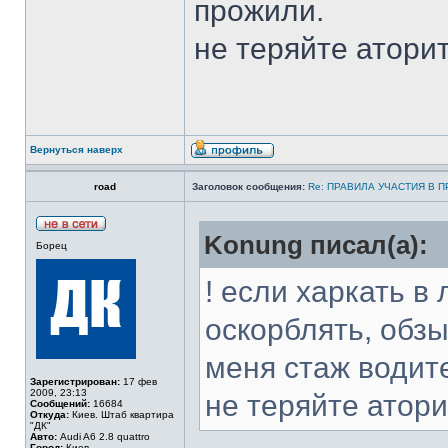
прожили.
не теряйте аторит
Вернуться наверх
road
Заголовок сообщения:
Re: ПРАВИЛА УЧАСТИЯ В 
Konung писал(а):
Борец
! если харкать в 
оскорблять, обзы
меня стаж водит
Зарегистрирован:
17 фев
2009, 23:13
не теряйте атори
Сообщений:
16684
Откуда:
Киев. Штаб квартира
"ДК"
Авто:
Audi A6 2.8 quattro
Город:
Киев