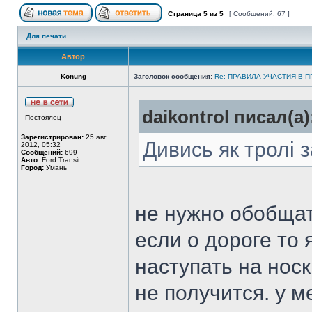
Страница
5
из
5
[ Сообщений: 67 ]
Для печати
Автор
Konung
Заголовок сообщения:
Re: ПРАВИЛА УЧАСТИЯ В 
daikontrol писал(а)
Постоялец
Зарегистрирован:
25 авг
Дивись як тролі
2012, 05:32
Сообщений:
699
Авто:
Ford Transit
Город:
Умань
не нужно обобщат
если о дороге то я
наступать на носк
не получится. у 