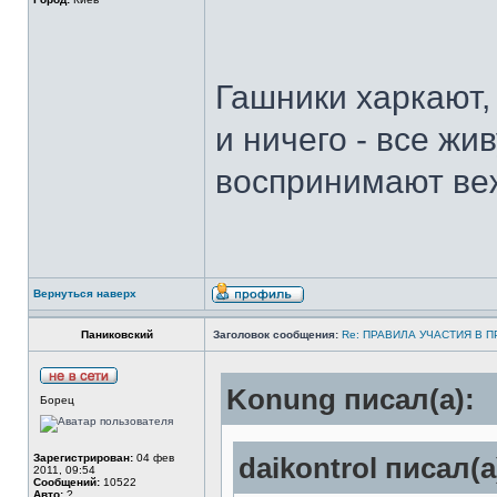
Гашники харкают,
и ничего - все жи
воспринимают веж
Вернуться наверх
Паниковский
Заголовок сообщения:
Re: ПРАВИЛА УЧАСТИЯ В 
Konung писал(а):
Борец
Зарегистрирован:
04 фев
daikontrol писал(а
2011, 09:54
Сообщений:
10522
Авто:
?