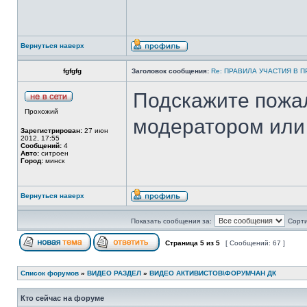
Вернуться наверх
fgfgfg
Заголовок сообщения:
Re: ПРАВИЛА УЧАСТИЯ В 
Подскажите пожал
Прохожий
модератором или
Зарегистрирован:
27 июн
2012, 17:55
Сообщений:
4
Авто:
ситроен
Город:
минск
Вернуться наверх
Показать сообщения за:
Сорти
Страница
5
из
5
[ Сообщений: 67 ]
Список форумов
»
ВИДЕО РАЗДЕЛ
»
ВИДЕО АКТИВИСТОВ\ФОРУМЧАН ДК
Кто сейчас на форуме