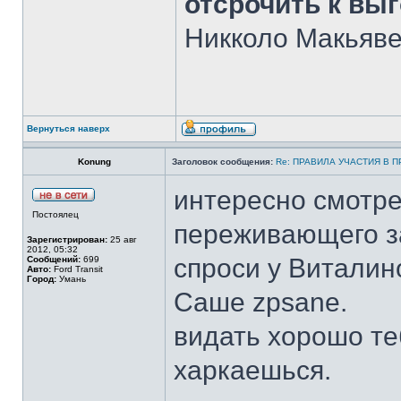
отсрочить к вы
Никколо Макьявел
Вернуться наверх
Konung
Заголовок сообщения:
Re: ПРАВИЛА УЧАСТИЯ В 
интересно смотре
Постоялец
переживающего за
Зарегистрирован:
25 авг
2012, 05:32
спроси у Виталино
Сообщений:
699
Авто:
Ford Transit
Город:
Умань
Саше zpsane.
видать хорошо те
харкаешься.