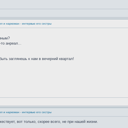
л и наркоман - интервью его сестры
гиным?
то анреал...
быть заглянешь к нам в вечерний квартал!
л и наркоман - интервью его сестры
ствует, вот только, скорее всего, не при нашей жизни.