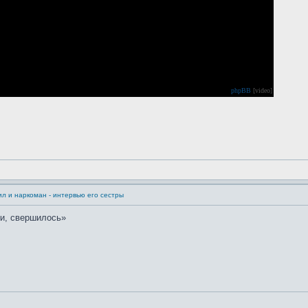
phpBB
[video]
л и наркоман - интервью его сестры
ки, свершилось»