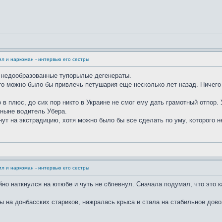
л и наркоман - интервью его сестры
и недообразованные тупорылые дегенераты.
то можно было бы привлечь петушария еще несколько лет назад. Ничего 
о в плюс, до сих пор никто в Украине не смог ему дать грамотный отпор
ныне водитель Убера.
ут на экстрадицию, хотя можно было бы все сделать по уму, которого не
л и наркоман - интервью его сестры
но наткнулся на ютюбе и чуть не сблевнул. Сначала подумал, что это к
ы на донбасских стариков, нажралась крыса и стала на стабильное дово