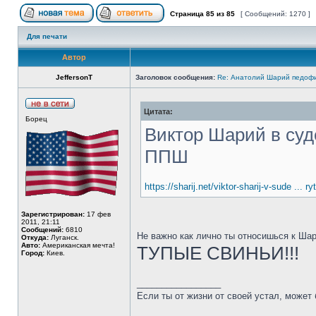
Страница
85
из
85
[ Сообщений: 1270 ]
Для печати
Автор
JeffersonT
Заголовок сообщения:
Re: Анатолий Шарий педофи
Цитата:
Борец
Виктор Шарий в суд
ППШ
https://sharij.net/viktor-sharij-v-sude ... ry
Зарегистрирован:
17 фев
2011, 21:11
Сообщений:
6810
Не важно как лично ты относишься к Шар
Откуда:
Луганск.
Авто:
Американская мечта!
ТУПЫЕ СВИНЬИ!!!
Город:
Киев.
_________________
Если ты от жизни от своей устал, может 