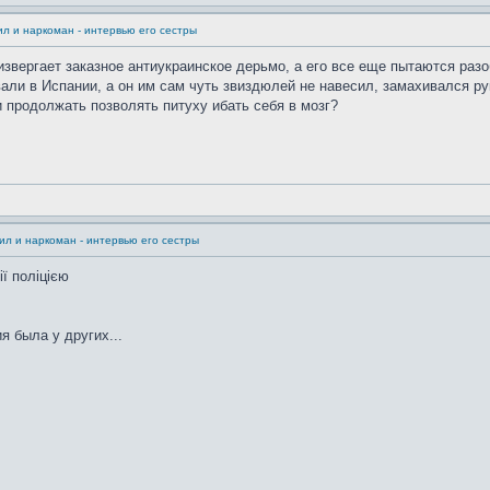
л и наркоман - интервью его сестры
извергает заказное антиукраинское дерьмо, а его все еще пытаются разо
вали в Испании, а он им сам чуть звиздюлей не навесил, замахивался ру
 продолжать позволять питуху ибать себя в мозг?
л и наркоман - интервью его сестры
ї поліцією
я была у других...