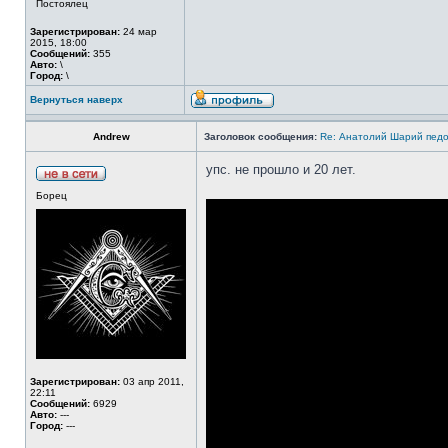
Постоялец
Зарегистрирован:
24 мар
2015, 18:00
Сообщений:
355
Авто:
\
Город:
\
Вернуться наверх
Аndrew
Заголовок сообщения:
Re: Анатолий Шарий педо
упс. не прошло и 20 лет.
Борец
Зарегистрирован:
03 апр 2011,
22:11
Сообщений:
6929
Авто:
---
Город:
---