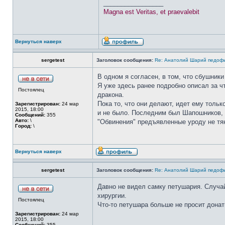
_________________
Magna est Veritas, et praevalebit
Вернуться наверх
sergetest
Заголовок сообщения:
Re: Анатолий Шарий педофи
В одном я согласен, в том, что сбушник
Я уже здесь ранее подробно описал за ч
Постоялец
дракона.
Пока то, что они делают, идет ему тольк
Зарегистрирован:
24 мар
2015, 18:00
и не было. Последним был Шапошников, 
Сообщений:
355
Авто:
\
"Обвинения" предъявленные уроду не тян
Город:
\
Вернуться наверх
sergetest
Заголовок сообщения:
Re: Анатолий Шарий педофи
Давно не видел самку петушария. Случай
хирургии.
Постоялец
Что-то петушара больше не просит донат
Зарегистрирован:
24 мар
2015, 18:00
Сообщений:
355