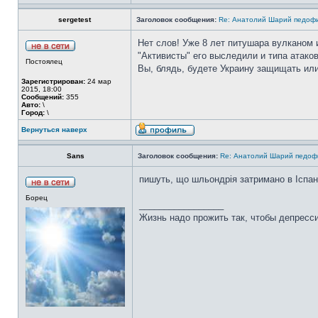
sergetest
Заголовок сообщения:
Re: Анатолий Шарий педофи
Нет слов! Уже 8 лет питушара вулканом 
"Активисты" его выследили и типа атако
Постоялец
Вы, блядь, будете Украину защищать или
Зарегистрирован:
24 мар
2015, 18:00
Сообщений:
355
Авто:
\
Город:
\
Вернуться наверх
Sans
Заголовок сообщения:
Re: Анатолий Шарий педофи
пишуть, що шльондрія затримано в Іспані
Борец
_________________
Жизнь надо прожить так, чтобы депресси