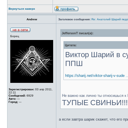
Вернуться наверх
Аndrew
Заголовок сообщения:
Re: Анатолий Шарий педо
JeffersonT писал(а):
Борец
Цитата:
Виктор Шарий в с
ППШ
https://sharij.net/viktor-sharij-v-sude ..
Зарегистрирован:
03 апр 2011,
22:11
Не важно как лично ты относишься к 
Сообщений:
6929
Авто:
---
ТУПЫЕ СВИНЬИ!!!
Город:
---
а если завтра шарик скажет, что его 