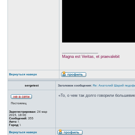
_________________
Magna est Veritas, et praevalebit
Вернуться наверх
sergetest
Заголовок сообщения:
Re: Анатолий Шарий педофи
«То, о чем так долго говорили большеви
Постоялец
Зарегистрирован:
24 мар
2015, 18:00
Сообщений:
355
Авто:
\
Город:
\
Вернуться наверх