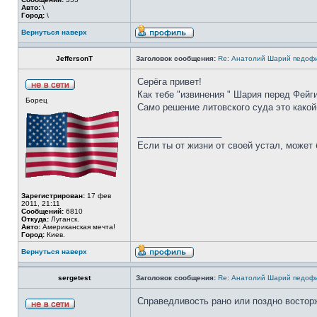
Авто:
\
Город:
\
Вернуться наверх
JeffersonT
Заголовок сообщения:
Re: Анатолий Шарий педофи
Серёга привет!
Как тебе "извинения " Шария перед Фей
Борец
Само решение литовского суда это какой-
_________________
Если ты от жизни от своей устал, может 
Зарегистрирован:
17 фев
2011, 21:11
Сообщений:
6810
Откуда:
Луганск.
Авто:
Американская мечта!
Город:
Киев.
Вернуться наверх
sergetest
Заголовок сообщения:
Re: Анатолий Шарий педофи
Справедливость рано или поздно восторже