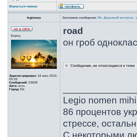
Вернуться наверх
legionary
Заголовок сообщения:
Re: Дорожний контроль -
road
Борец
он гроб одноклас
Сообщение, не относящиеся к теме
Зарегистрирован:
16 июн 2010,
05:33
Сообщений:
23936
______________
Авто:
есть
Город:
Elx
Legio nomen mihi 
86 процентов ук
стрессе, осталь
С некоторыми лю