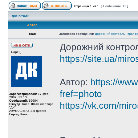
Страница
1
из
1
[ Сообщений: 12 ]
Для печати
Автор
road
Заголовок сообщения:
Дорожний контроль - враг 
Дорожний контрол
Борец
https://site.ua/miro
Автор:
https://ww
fref=photo
Зарегистрирован:
17 фев
2009, 23:13
Сообщений:
16684
https://vk.com/mir
Откуда:
Киев. Штаб квартира
"ДК"
Авто:
Audi A6 2.8 quattro
Город:
Киев