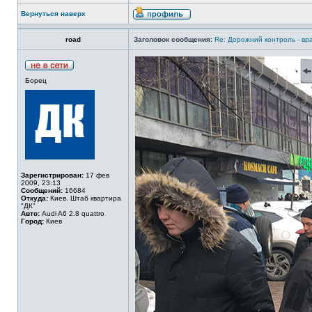
Вернуться наверх
road
Заголовок сообщения:
Re: Дорожний контроль - вр
Борец
Зарегистрирован:
17 фев
2009, 23:13
Сообщений:
16684
Откуда:
Киев. Штаб квартира
"ДК"
Авто:
Audi A6 2.8 quattro
Город:
Киев