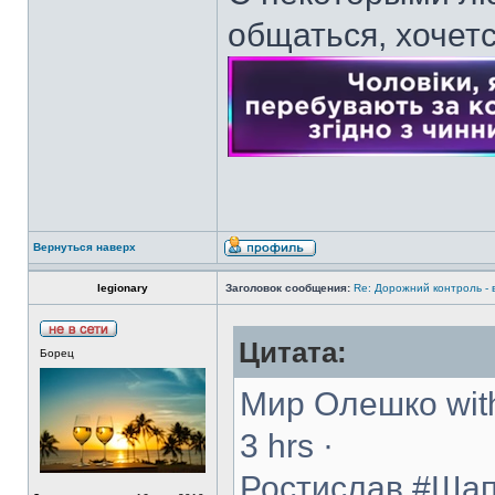
общаться, хочет
Вернуться наверх
legionary
Заголовок сообщения:
Re: Дорожний контроль -
Цитата:
Борец
Мир Олешко with
3 hrs ·
Ростислав ‪#‎Ша