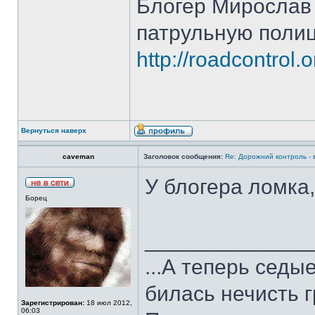
Блогер Мирослав
патрульную полиц
http://roadcontrol
Вернуться наверх
caveman
Заголовок сообщения:
Re: Дорожний контроль -
У блогера ломка,
Борец
______________
...А теперь седы
билась нечисть г
Зарегистрирован:
18 июл 2012,
06:03