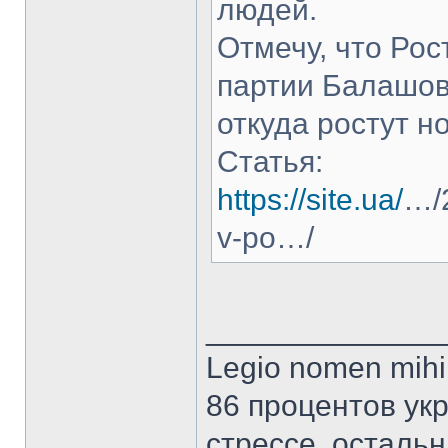
людей.
Отмечу, что Рост
партии Балашов
откуда ростут но
Статья:
https://site.ua/
…/2
v-po…/
______________
Legio nomen mihi 
86 процентов ук
стрессе, осталь