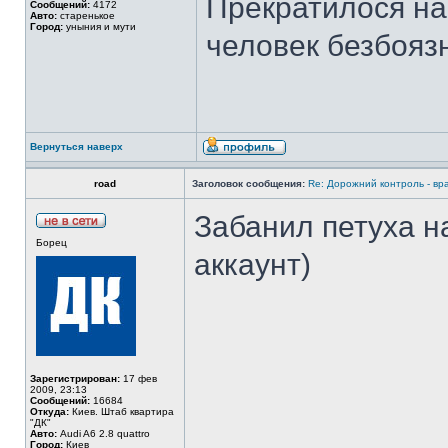
Прекратилося нав
Сообщений:
4172
Авто:
старенькое
Город:
уныния и мути
человек безбоязн
Вернуться наверх
road
Заголовок сообщения:
Re: Дорожний контроль - вр
Забанил петуха н
Борец
аккаунт)
Зарегистрирован:
17 фев
2009, 23:13
Сообщений:
16684
Откуда:
Киев. Штаб квартира
"ДК"
Авто:
Audi A6 2.8 quattro
Город:
Киев