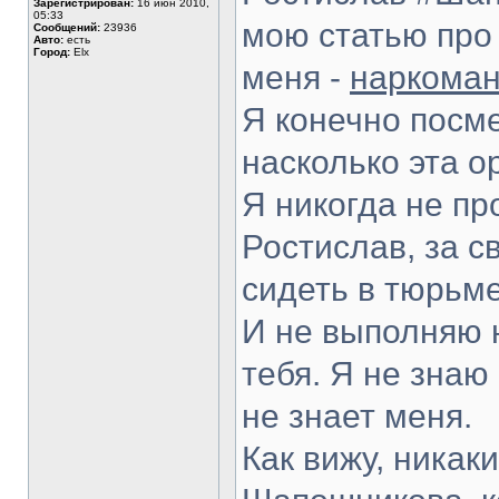
Зарегистрирован:
16 июн 2010,
05:33
мою статью про
Сообщений:
23936
Авто:
есть
Город:
Elx
меня -
наркоман
Я конечно посме
насколько эта о
Я никогда не пр
Ростислав, за с
сидеть в тюрьме
И не выполняю н
тебя. Я не знаю
не знает меня.
Как вижу, никак