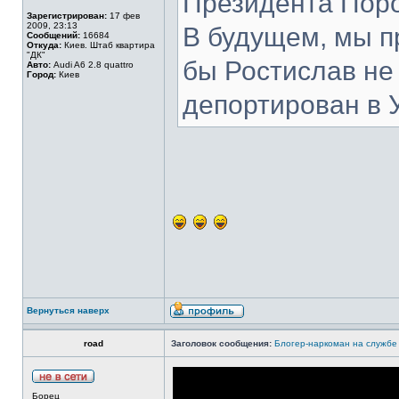
Президента Пор
Зарегистрирован:
17 фев
2009, 23:13
В будущем, мы п
Сообщений:
16684
Откуда:
Киев. Штаб квартира
"ДК"
бы Ростислав не
Авто:
Audi A6 2.8 quattro
Город:
Киев
депортирован в 
Вернуться наверх
road
Заголовок сообщения:
Блогер-наркоман на службе
Борец