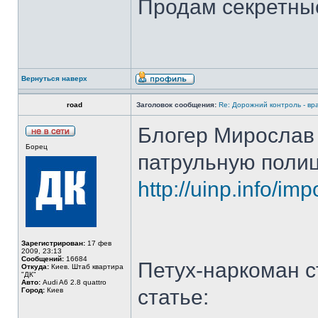
Продам секретные
Вернуться наверх
road
Заголовок сообщения:
Re: Дорожний контроль - вр
Блогер Мирослав
Борец
патрульную полиц
http://uinp.info/i
Зарегистрирован:
17 фев
2009, 23:13
Сообщений:
16684
Петух-наркоман с
Откуда:
Киев. Штаб квартира
"ДК"
Авто:
Audi A6 2.8 quattro
статье:
Город:
Киев