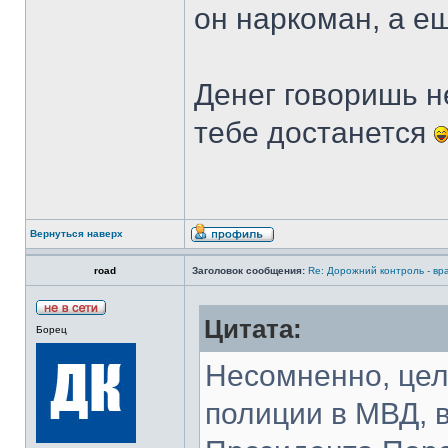
он наркоман, а е
Денег говоришь н
тебе достанется
Вернуться наверх
road
Заголовок сообщения:
Re: Дорожний контроль - вр
Цитата:
Борец
Несомненно, цел
полиции в МВД, 