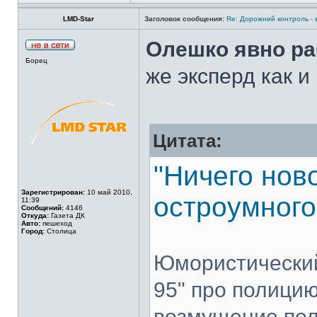
LMD-Star
Заголовок сообщения:
Re: Дорожний контроль -
Олешко явно ра
Борец
же эксперд как и
Цитата:
"Ничего нов
Зарегистрирован:
10 май 2010,
остроумного
11:39
Сообщений:
4146
Откуда:
Газета ДК
Авто:
пешеход
Город:
Столица
Юмористический
95" про полици
возмущение пол