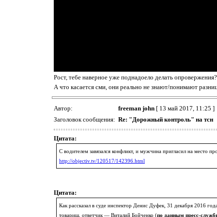
Рост, тебе наверное уже поднадоело делать опровержения?
А что касается сми, они реально не знают/понимают разни
Автор:
freeman john
[ 13 май 2017, 11:25 ]
Заголовок сообщения:
Re: "Дорожный контроль" на тсн
Цитата:
С водителем завязался конфликт, и мужчина пригласил на место п
http://objectiv.tv/120517/142396.html
Цитата:
Как рассказал в суде инспектор Денис Дуфек, 31 декабря 2016 го
товарищ, ответчик — Виталий Бойченко (
по данным пресс-служб