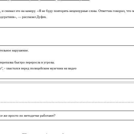
и снимал это на камеру. «Я не буду повторять нецензурные слова. Ответчик говорил, что мы
одсрачник», — рассказал Дуфек.
ительное нарушение.
перепалка быстро переросла в угрозы.
ю", - хвастался перед полицейским мужчина на видео
все же просто по методичке работают?