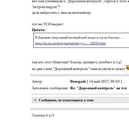
вот они упомянули о "Дорожном контроле", спроси у того 
"ветром надуло"?
цель набросить г...вна на вентилятор.
тот же ТСН выдает
Цитата:
В Харькове патрульный полицейский подал в суд на блогера ...
https://ru.tsn.ua/ukrayina/patrulnyy-v- ... 58263.html
так кто этот Ответчик? блогер, активист, пох#ист и т.д?
но два слова "Дорожный контроль" таки всунули в сюжет
Автор:
Renegade
[ 14 май 2017, 09:03 ]
Заголовок сообщения:
Re: "Дорожный контроль" на тсн
Сообщение, не относящиеся к теме
Страница
1
из
1