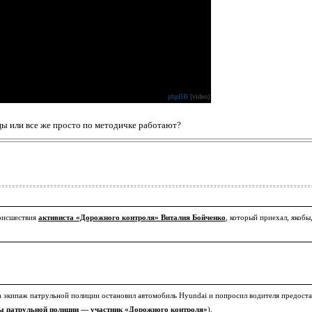
phpBB
[video]
цы или все же просто по методичке работают?
роисшествия
активиста «Дорожного контроля» Виталия Бойченко
, который приехал, якобы
да экипаж патрульной полиции остановил автомобиль Hyundai и попросил водителя предостав
ы патрульной полиции — участник «Дорожного контроля»
).