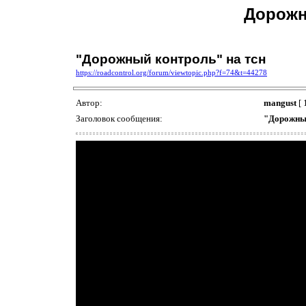
Дорожн
"Дорожный контроль" на тсн
https://roadcontrol.org/forum/viewtopic.php?f=74&t=44278
Автор:
mangust
[ 
Заголовок сообщения:
"Дорожный