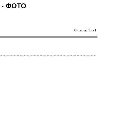
 - ФОТО
Страница
1
из
1