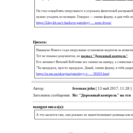
Он стал оскорблять патрульного и угрожать физической расправой, 
нужно уходить из полиции. Говорил — сними форму, я дам тебе п
https://2day.kh.ua/v-harkove-patrulnyj- ... nom-dvora/
Цитата:
Накануне Нового года патрульные остановили водителя за незнач
Тот не показал документов, но
вызвал "Дорожный контроль"
.
Его активист Виталий Бойченко все снимал на камеру, а словесная 
"Ты придурок, просто придурок. Давай, сними форму, я тебя удар
https://ru.tsn.ua/ukrayina/patrulnyy-v- ... 58263.html
Автор:
freeman john
[ 13 май 2017, 11:28 ]
Заголовок сообщения:
Re: "Дорожный контроль" на тсн
mangust писал(а):
А что касается сми, они реально не знают/понимают разницы или 