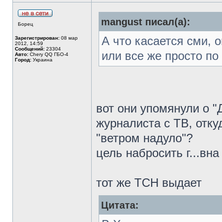
mangust писал(а):
Борец
А что касается сми, 
Зарегистрирован:
08 мар
2012, 14:59
Сообщений:
23304
или все же просто по
Авто:
Chery QQ ГБО-4
Город:
Украина
вот они упомянули о "
журналиста с ТВ, отк
"ветром надуло"?
цель набросить г...вна
тот же ТСН выдает
Цитата: