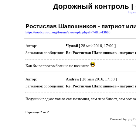
Дорожный контроль |
https
Ростислав Шапошников - патриот или
https://roadcontrol.org/forum/viewtopic.php?f=74&t=43668
Автор:
Чужой
[ 28 май 2016, 17:00 ]
Заголовок сообщения:
Re: Ростислав Шапошников - патриот 
Как бы вопросов больше не возникло
Автор:
Аndrew
[ 28 май 2016, 17:58 ]
Заголовок сообщения:
Re: Ростислав Шапошников - патриот 
Ведущий редкое хамло сам позвонил, сам перебивает, сам рот за
Страница
2
из
2
Powered by phpB
ht